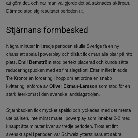
att göra det, och när man väl gjorde det så saknades skärpan.
Därmed stod sig resultatet perioden ut.
Stjärnans formbesked
Några minuter in i tredje perioden skulle Sverige få en ny
chans att spela i powerplay och tillslut fick man alla bitar på rätt
plats,
Emil Bemström
stod perfekt placerad och kunde sätta
reduceringspucken med ett fint slagskott. Efter målet inledde
Tre Kronor en forcering i hopp om att ordna en snabb
kvittering, anförda av
Oliver Ekman-Larsson
som stod för en
stark återkomst i den svenska landslagströjan.
Stjärnbacken fick mycket speltid och lyckades med det mesta
ute på isen, inte minst målet i powerplay som innebar 2-2 med
knappt åtta minuter kvar av tredje perioden. Trots ett fint
svenskt spel i perioden var Schweiz ytterst nära att säkra