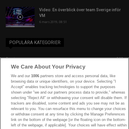
Video: En överblick över team Sverige inför
VM
6 mars 2019, 08:51
POPULÄRA KATEGORIER
Sverige
863
We Care About Your Privacy
Ishockey-VM
606
IIHF
387
We and our
1006
partners store and access personal data, like
browsing data or unique identifiers, on your device. Selecting "I
JVM
268
Accept" enables tracking technologies to support the purposes
shown under "we and our partners process data to provide," whereas
Kanada
205
selecting "Reject All" or withdrawing your consent will disable them. If
Dam VM
187
trackers are disabled, some content and ads you see may not be as
relevant to you. You can resurface this menu to change your choices
Finland
181
or withdraw consent at any time by clicking the Manage Preferences
Video
179
link on the bottom of the webpage [or the floating icon on the bottom-
left of the webpage, if applicable]. Your choices will have effect within
Ishockey-OS
175