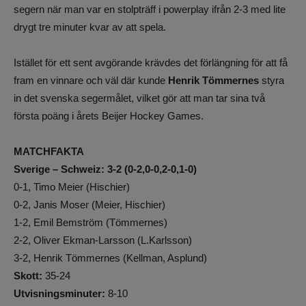
segern när man var en stolpträff i powerplay ifrån 2-3 med lite
drygt tre minuter kvar av att spela.
Istället för ett sent avgörande krävdes det förlängning för att få
fram en vinnare och väl där kunde
Henrik Tömmernes
styra
in det svenska segermålet, vilket gör att man tar sina två
första poäng i årets Beijer Hockey Games.
MATCHFAKTA
Sverige – Schweiz: 3-2 (0-2,0-0,2-0,1-0)
0-1, Timo Meier (Hischier)
0-2, Janis Moser (Meier, Hischier)
1-2, Emil Bemström (Tömmernes)
2-2, Oliver Ekman-Larsson (L.Karlsson)
3-2, Henrik Tömmernes (Kellman, Asplund)
Skott:
35-24
Utvisningsminuter:
8-10