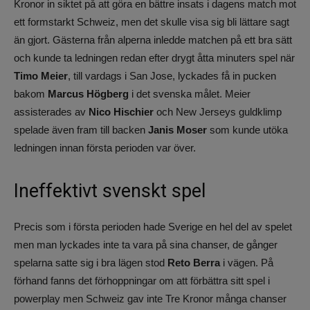
Kronor in siktet på att göra en bättre insats i dagens match mot
ett formstarkt Schweiz, men det skulle visa sig bli lättare sagt
än gjort. Gästerna från alperna inledde matchen på ett bra sätt
och kunde ta ledningen redan efter drygt åtta minuters spel när
Timo Meier
, till vardags i San Jose, lyckades få in pucken
bakom
Marcus Högberg
i det svenska målet. Meier
assisterades av
Nico Hischier
och New Jerseys guldklimp
spelade även fram till backen
Janis Moser
som kunde utöka
ledningen innan första perioden var över.
Ineffektivt svenskt spel
Precis som i första perioden hade Sverige en hel del av spelet
men man lyckades inte ta vara på sina chanser, de gånger
spelarna satte sig i bra lägen stod
Reto Berra
i vägen. På
förhand fanns det förhoppningar om att förbättra sitt spel i
powerplay men Schweiz gav inte Tre Kronor många chanser