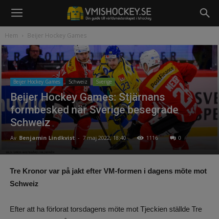
Hem
Beijer Hockey Games
Beijer Hockey Games
Schweiz
Sverige
Beijer Hockey Games: Stjärnans
formbesked när Sverige besegrade
Schweiz
Av
Benjamin Lindkvist
-
7 maj 2022, 18:40
1116
0
Tre Kronor var på jakt efter VM-formen i dagens möte mot
Schweiz
Efter att ha förlorat torsdagens möte mot Tjeckien ställde Tre