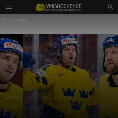
Hem
Sverige
Sverige
Genomgång: Så mycket
landslagsrutin finns det i SHL-lagen
säsongen 2023/24