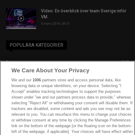
Video: En överblick över team Sverige inför
VM
6 mars 2019, 08:51
POPULÄRA KATEGORIER
Sverige
863
We Care About Your Privacy
Ishockey-VM
606
IIHF
388
We and our
1006
partners store and access personal data, like
browsing data or unique identifiers, on your device. Selecting "I
JVM
268
Accept" enables tracking technologies to support the purposes
shown under "we and our partners process data to provide," whereas
Kanada
205
selecting "Reject All" or withdrawing your consent will disable them. If
Dam VM
187
trackers are disabled, some content and ads you see may not be as
relevant to you. You can resurface this menu to change your choices
Finland
181
or withdraw consent at any time by clicking the Manage Preferences
Video
179
link on the bottom of the webpage [or the floating icon on the bottom-
left of the webpage, if applicable]. Your choices will have effect within
Ishockey-OS
175