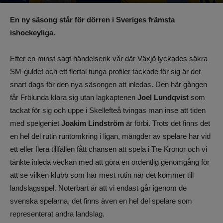
Av
Benjamin Lindkvist
-
21 augusti 2023, 11:27
1142
0
En ny säsong står för dörren i Sveriges främsta
ishockeyliga.
Efter en minst sagt händelserik vår där Växjö lyckades säkra
SM-guldet och ett flertal tunga profiler tackade för sig är det
snart dags för den nya säsongen att inledas. Den här gången
får Frölunda klara sig utan lagkaptenen
Joel Lundqvist
som
tackat för sig och uppe i Skellefteå tvingas man inse att tiden
med spelgeniet
Joakim Lindström
är förbi. Trots det finns det
en hel del rutin runtomkring i ligan, mängder av spelare har vid
ett eller flera tillfällen fått chansen att spela i Tre Kronor och vi
tänkte inleda veckan med att göra en ordentlig genomgång för
att se vilken klubb som har mest rutin när det kommer till
landslagsspel. Noterbart är att vi endast går igenom de
svenska spelarna, det finns även en hel del spelare som
representerat andra landslag.