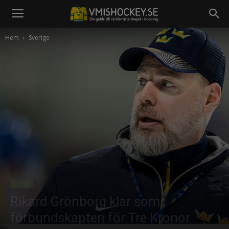
Hem
Sverige
Sverige
Rikard Grönborg klar som
förbundskapten för Tre Kronor