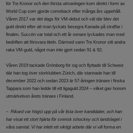
för Tre Kronor och den första utmaningen kom direkt i form av
World Cup som gjorde comeback efter många års uppehåll.
Våren 2017 var det dags för VM-debut och väl där blev det
guld direkt efter att man lyckats besegra Kanada på straffar i
finalen. Succén var total och ett år senare lyckades man med
bedriften att försvara titeln. Därmed vann Tre Kronor sitt andra
raka VM-guld, något man inte gjort sedan 91 & 92.
Våren 2019 tackade Grönborg för sig och flyttade till Schweiz
där han tog över storklubben Zürich, där stannade han till
december 2022 och sedan 2023 är 57-åringen tränare i finska
Tappara som han ledde till ett ligaguld 2024 – vilket gav honom
utmärkelsen årets tränare i Finland.
– Rikard var högst upp på vår lista över kandidater, och han
har visat ett stort hjärta för svensk ishockey och landslaget i
våra samtal. Vi har inlett ett viktigt arbete där vi vill forma en