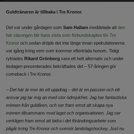
Av
Benjamin Lindkvist
-
14 oktober 2025, 16:46
420
0
Guldtränaren är tillbaka i Tre Kronor.
Det var under gårdagen som
Sam Hallam
meddelade att
den
här säsongen blir hans sista som förbundskapten för Tre
Kronor
och sedan dröjde det inte länge innan spekulationerna
var igång kring vem som kommer efterträda honom. Tidigt
ryktades
Rikard Grönborg
vara ett hett alternativ och under
tisdagen presenterades bekräftades det – 57-åringen gör
comeback i Tre Kronor.
– Det här är mer än ett uppdrag – det är en passion och ett
ansvar jag tar mig an med stor ödmjukhet. Jag har fantastiska
minnen från guldåren, och ser fram emot att skapa nya
minnen tillsammans med laget och organisationen. Jag ser
verkligen fram emot att bidra i det förändringsarbete som
pågår kring Tre Kronor och svensk landslagshockey. Just nu