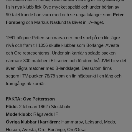
I sin nya klubb fick Ove mycket speltid och under början av
90-talet kunde han vara med och se unga talanger som
Peter
Forsberg
och Markus Näslund ta klivet in i A-laget.
1991 började Pettersson varva ner med spel på en lite lägre
nivå och fram till 1996 skulle klubbar som Borlänge, Avesta
och Ore representeras. Under sin karriär spelade backen
närmare 300 matcher i Elitserien och förutom två JVM blev det
även några matcher med B-landslaget. Dessutom finns
segern i TV-pucken 78/79 som en fin höjdpunkt i en lång och
framgångsrik karriär.
FAKTA: Ove Pettersson
Född:
2 februari 1962 i Stockholm
Moderklubb:
Rågsveds IF
Övriga klubbar i karriären:
Hammarby, Leksand, Modo,
Husum, Avesta, Ore, Borlänge, Ore/Orsa