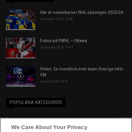
Här är svenskarna i NHL säsongen 2023/24
3 oktober 2023, 10:49
Fokus på PWHL – Ottawa
26 januari 2024, 10:07
Video: En överblick över team Sverige inför
VM
6 mars 2019, 08:51
POPULÄRA KATEGORIER
Sverige
863
We Care About Your Privacy
Ishockey-VM
606