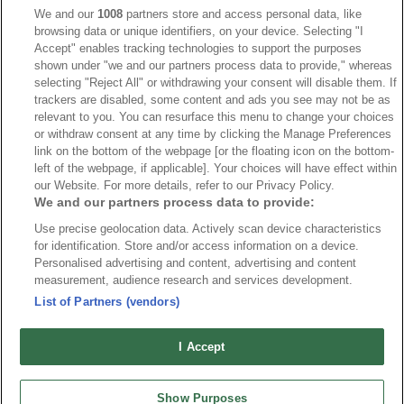
IIHF
390
We and our
1008
partners store and access personal data, like
browsing data or unique identifiers, on your device. Selecting "I
JVM
268
Accept" enables tracking technologies to support the purposes
shown under "we and our partners process data to provide," whereas
Kanada
207
selecting "Reject All" or withdrawing your consent will disable them. If
Dam VM
187
trackers are disabled, some content and ads you see may not be as
relevant to you. You can resurface this menu to change your choices
Finland
181
or withdraw consent at any time by clicking the Manage Preferences
Video
179
link on the bottom of the webpage [or the floating icon on the bottom-
left of the webpage, if applicable]. Your choices will have effect within
Ishockey-OS
175
our Website. For more details, refer to our Privacy Policy.
We and our partners process data to provide:
Use precise geolocation data. Actively scan device characteristics
for identification. Store and/or access information on a device.
Om oss
Redaktionen
Kontakta oss
Cookies
Integritetspolicy
Personalised advertising and content, advertising and content
measurement, audience research and services development.
© 2026 VMishockey.se | Alla rättigheter är reserverade.
List of Partners (vendors)
Spel utan konto innebär att man använder e-legitimation för registrering.
I Accept
Show Purposes