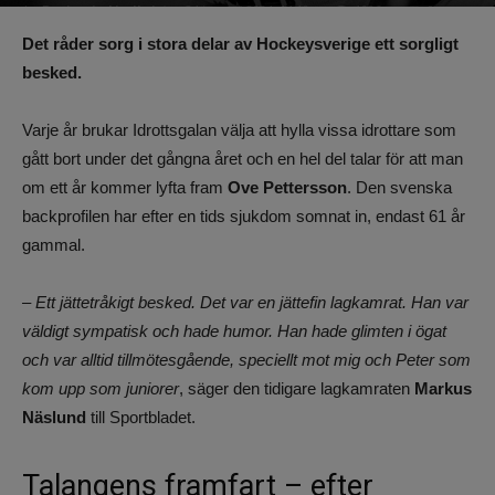
Av
Benjamin Lindkvist
-
24 januari 2024, 14:10
1026
0
Det råder sorg i stora delar av Hockeysverige ett sorgligt
besked.
Varje år brukar Idrottsgalan välja att hylla vissa idrottare som
gått bort under det gångna året och en hel del talar för att man
om ett år kommer lyfta fram
Ove Pettersson
. Den svenska
backprofilen har efter en tids sjukdom somnat in, endast 61 år
gammal.
– Ett jättetråkigt besked. Det var en jättefin lagkamrat. Han var
väldigt sympatisk och hade humor. Han hade glimten i ögat
och var alltid tillmötesgående, speciellt mot mig och Peter som
kom upp som juniorer
, säger den tidigare lagkamraten
Markus
Näslund
till Sportbladet.
Talangens framfart – efter