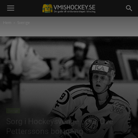
Hem
Sverige
Sverige
Sorg i Hockeysverige efter Ove
Petterssons bortgång