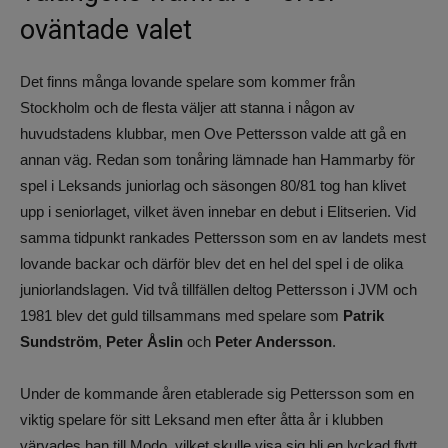
oväntade valet
Det finns många lovande spelare som kommer från
Stockholm och de flesta väljer att stanna i någon av
huvudstadens klubbar, men Ove Pettersson valde att gå en
annan väg. Redan som tonåring lämnade han Hammarby för
spel i Leksands juniorlag och säsongen 80/81 tog han klivet
upp i seniorlaget, vilket även innebar en debut i Elitserien. Vid
samma tidpunkt rankades Pettersson som en av landets mest
lovande backar och därför blev det en hel del spel i de olika
juniorlandslagen. Vid två tillfällen deltog Pettersson i JVM och
1981 blev det guld tillsammans med spelare som
Patrik
Sundström
,
Peter Åslin
och
Peter Andersson
.
Under de kommande åren etablerade sig Pettersson som en
viktig spelare för sitt Leksand men efter åtta år i klubben
värvades han till Modo, vilket skulle visa sig bli en lyckad flytt.