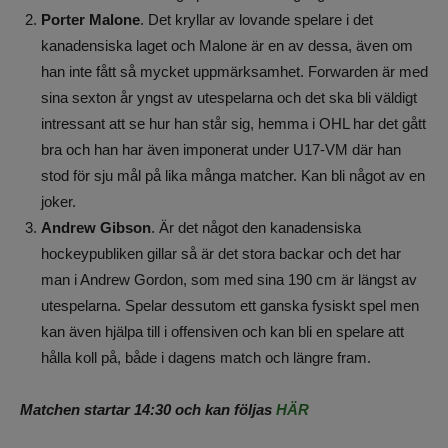
Porter Malone
. Det kryllar av lovande spelare i det
kanadensiska laget och Malone är en av dessa, även om
han inte fått så mycket uppmärksamhet. Forwarden är med
sina sexton år yngst av utespelarna och det ska bli väldigt
intressant att se hur han står sig, hemma i OHL har det gått
bra och han har även imponerat under U17-VM där han
stod för sju mål på lika många matcher. Kan bli något av en
joker.
Andrew Gibson
. Är det något den kanadensiska
hockeypubliken gillar så är det stora backar och det har
man i Andrew Gordon, som med sina 190 cm är längst av
utespelarna. Spelar dessutom ett ganska fysiskt spel men
kan även hjälpa till i offensiven och kan bli en spelare att
hålla koll på, både i dagens match och längre fram.
Matchen startar 14:30 och kan följas
HÄR