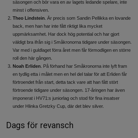
säsongen och bör vara en av lagets ledande spelare, inte
minst i offensiven.
Theo Lindstein
. Är precis som Sandin Pellikka en lovande
back, men han har inte fått riktigt lika mycket
uppmärksamhet. Har dock hög potential och har gjort
väldigt bra ifrån sig i Småkronorna tidigare under säsongen.
Var med i guldlaget förra året men får förmodligen en större
roll den här gången.
Noah Erliden
. På förhand har Småkronorna inte lyft fram
en tydlig etta i målet men en hel del talar för att Erliden får
förtroendet från start, detta tack vare att han fått stört
förtroende tidigare under säsongen. 17-åringen har även
imponerat i HV71:s juniorlag och stod för fina insatser
under Hlinka Gretzky Cup, där det blev silver.
Dags för revansch