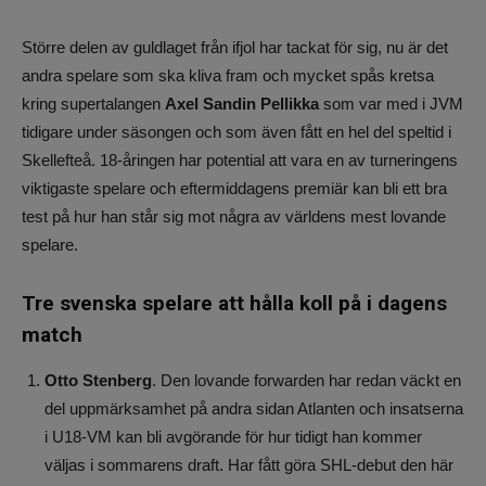
Större delen av guldlaget från ifjol har tackat för sig, nu är det
andra spelare som ska kliva fram och mycket spås kretsa
kring supertalangen
Axel Sandin Pellikka
som var med i JVM
tidigare under säsongen och som även fått en hel del speltid i
Skellefteå. 18-åringen har potential att vara en av turneringens
viktigaste spelare och eftermiddagens premiär kan bli ett bra
test på hur han står sig mot några av världens mest lovande
spelare.
Tre svenska spelare att hålla koll på i dagens
match
Otto Stenberg
. Den lovande forwarden har redan väckt en
del uppmärksamhet på andra sidan Atlanten och insatserna
i U18-VM kan bli avgörande för hur tidigt han kommer
väljas i sommarens draft. Har fått göra SHL-debut den här