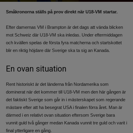
Av
Benjamin Lindkvist
-
20 april 2023, 11:32
830
0
Småkronorna ställs på prov direkt när U18-VM startar.
Efter damernas VM i Brampton är det dags att vända blicken
mot Schweiz där U18-VM ska inledas. Under eftermiddagen
och kvällen spelas de första fyra matcherna och startskottet
blir en riktig höjdare där Sverige ska ta sig an Kanada.
En ovan situation
Rent historiskt är det länderna från Nordamerika som
dominerat när det kommer till U18-VM men den här gången är
det faktiskt Sverige som går in i mästerskapet som regerande
mästare efter att ha besegrat USA i finalen förra året. Man är
därmed i en relativt ovan situation eftersom Sverige bara
vunnit guld två gånger medan Kanada vunnit tre guld och varit i
final ytterligare en gång.