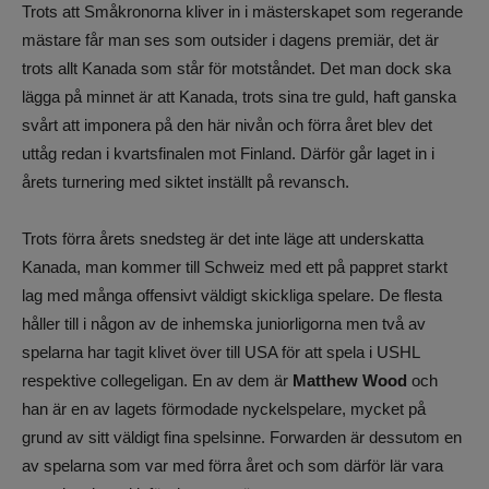
Trots att Småkronorna kliver in i mästerskapet som regerande
mästare får man ses som outsider i dagens premiär, det är
trots allt Kanada som står för motståndet. Det man dock ska
lägga på minnet är att Kanada, trots sina tre guld, haft ganska
svårt att imponera på den här nivån och förra året blev det
uttåg redan i kvartsfinalen mot Finland. Därför går laget in i
årets turnering med siktet inställt på revansch.
Trots förra årets snedsteg är det inte läge att underskatta
Kanada, man kommer till Schweiz med ett på pappret starkt
lag med många offensivt väldigt skickliga spelare. De flesta
håller till i någon av de inhemska juniorligorna men två av
spelarna har tagit klivet över till USA för att spela i USHL
respektive collegeligan. En av dem är
Matthew Wood
och
han är en av lagets förmodade nyckelspelare, mycket på
grund av sitt väldigt fina spelsinne. Forwarden är dessutom en
av spelarna som var med förra året och som därför lär vara