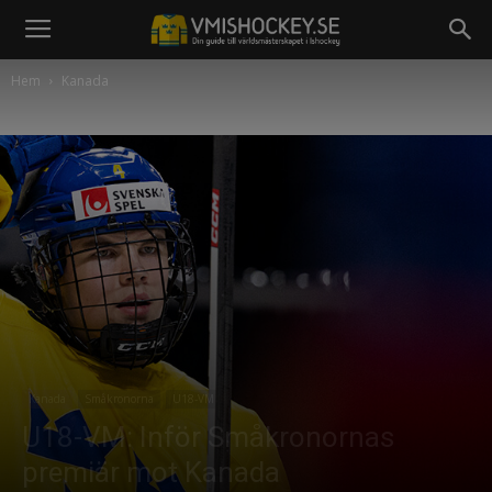
Hem
Kanada
Kanada
Småkronorna
U18-VM
U18-VM: Inför Småkronornas
premiär mot Kanada