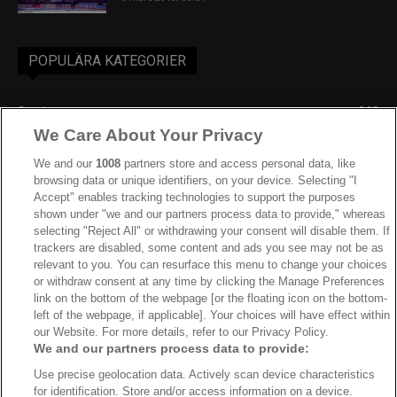
POPULÄRA KATEGORIER
Sverige
863
We Care About Your Privacy
Ishockey-VM
606
IIHF
390
We and our
1008
partners store and access personal data, like
browsing data or unique identifiers, on your device. Selecting "I
JVM
268
Accept" enables tracking technologies to support the purposes
shown under "we and our partners process data to provide," whereas
Kanada
207
selecting "Reject All" or withdrawing your consent will disable them. If
Dam VM
187
trackers are disabled, some content and ads you see may not be as
relevant to you. You can resurface this menu to change your choices
Finland
181
or withdraw consent at any time by clicking the Manage Preferences
Video
179
link on the bottom of the webpage [or the floating icon on the bottom-
left of the webpage, if applicable]. Your choices will have effect within
Ishockey-OS
175
our Website. For more details, refer to our Privacy Policy.
We and our partners process data to provide:
Use precise geolocation data. Actively scan device characteristics
for identification. Store and/or access information on a device.