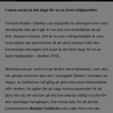
Av
Benjamin Lindkvist
-
21 juni 2024, 12:48
756
0
I nästa vecka är det dags för en av årets höjdpunkter.
Förutom finalen i Stanley cup-slutspelet är säsongen över men
det betyder inte att vi går in i en tom och innehållslös tid på
året. Snarare tvärtom. Det är nu som många klubbar är som
mest aktiva när det kommer till att värva spelare inför den
kommande säsongen och snart är det även dags för en av
årets höjdpunkter – draften i NHL.
Med bara ett par veckor kvar till den stora händelsen, som den
här gången kommer äga rum i nybyggda Sphere i centrala Las
Vegas, är klubbarna i full gång att göra sina sista förberedelser
inför draften. Nu gäller det att väga minsta parameter för att
göra rätt val, ett val som på sikt kan betyda väldigt mycket för
den sportsliga framgången. Det mesta talar för att det blir
kanadensaren
Macklin Celebrini
som väljs först men det