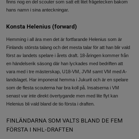
finns nog en del scouter som satt ett litet frågetecken bakom
hans namn i sina anteckningar.
Konsta Helenius (forward)
Hemming i all ära men det är fortfarande Helenius som är
Finlands största talang och det mesta talar för att han blir vald
först av landets spelare i årets draft. 18-åringen kommer från
en händelserik säsong där han lyckades med bedriften att
vara med i tre mästerskap, U18-VM, JVM samt VM med A-
landslaget. Har imponerat hemma i Jukurit och är en spelare
som de flesta scouterna har bra koll på. Insatserna i VM
senast var inte direkt övertygande men med lite flyt kan
Helenius bli vald bland de tio första i draften.
FINLÄNDARNA SOM VALTS BLAND DE FEM
FÖRSTA I NHL-DRAFTEN