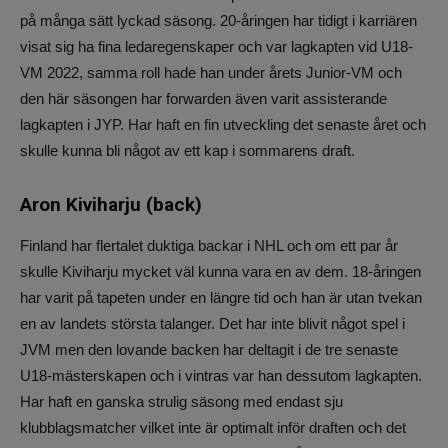
på många sätt lyckad säsong. 20-åringen har tidigt i karriären
visat sig ha fina ledaregenskaper och var lagkapten vid U18-
VM 2022, samma roll hade han under årets Junior-VM och
den här säsongen har forwarden även varit assisterande
lagkapten i JYP. Har haft en fin utveckling det senaste året och
skulle kunna bli något av ett kap i sommarens draft.
Aron Kiviharju (back)
Finland har flertalet duktiga backar i NHL och om ett par år
skulle Kiviharju mycket väl kunna vara en av dem. 18-åringen
har varit på tapeten under en längre tid och han är utan tvekan
en av landets största talanger. Det har inte blivit något spel i
JVM men den lovande backen har deltagit i de tre senaste
U18-mästerskapen och i vintras var han dessutom lagkapten.
Har haft en ganska strulig säsong med endast sju
klubblagsmatcher vilket inte är optimalt inför draften och det