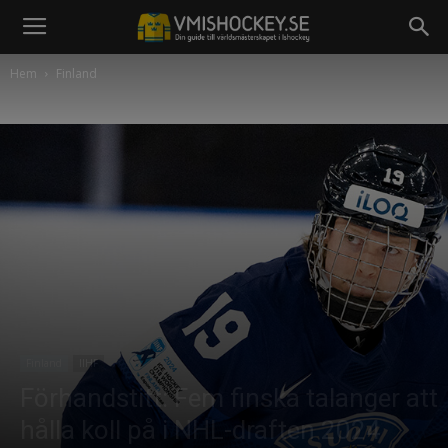
Hem
Finland
Finland
IIHF
Förhandstitt: Fem finska talanger att
hålla koll på i NHL-draften 2024