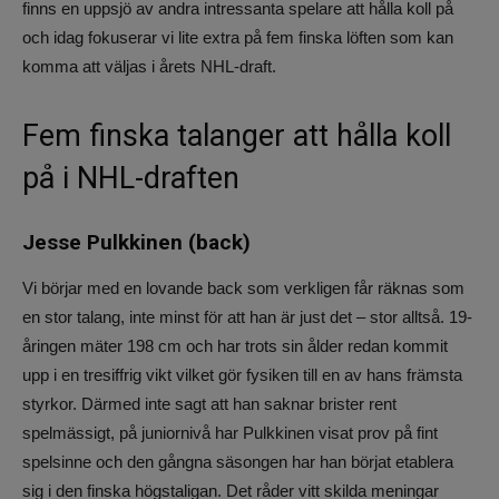
finns en uppsjö av andra intressanta spelare att hålla koll på
och idag fokuserar vi lite extra på fem finska löften som kan
komma att väljas i årets NHL-draft.
Fem finska talanger att hålla koll
på i NHL-draften
Jesse Pulkkinen (back)
Vi börjar med en lovande back som verkligen får räknas som
en stor talang, inte minst för att han är just det – stor alltså. 19-
åringen mäter 198 cm och har trots sin ålder redan kommit
upp i en tresiffrig vikt vilket gör fysiken till en av hans främsta
styrkor. Därmed inte sagt att han saknar brister rent
spelmässigt, på juniornivå har Pulkkinen visat prov på fint
spelsinne och den gångna säsongen har han börjat etablera
sig i den finska högstaligan. Det råder vitt skilda meningar