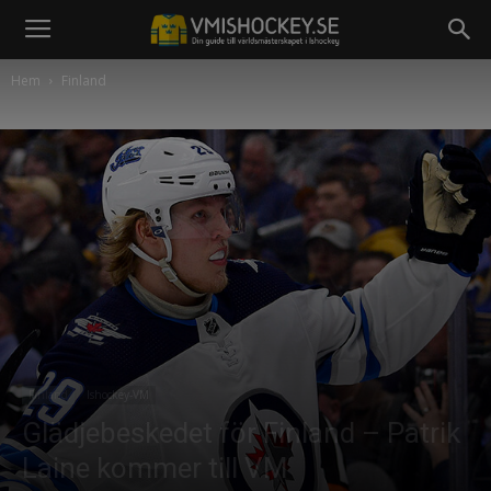
Hem
Finland
Finland
Ishockey-VM
Glädjebeskedet för Finland – Patrik
Laine kommer till VM