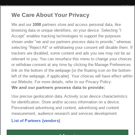
Sverige
863
We Care About Your Privacy
Ishockey-VM
606
IIHF
388
We and our
1008
partners store and access personal data, like
browsing data or unique identifiers, on your device. Selecting "I
JVM
268
Accept" enables tracking technologies to support the purposes
shown under "we and our partners process data to provide," whereas
Kanada
205
selecting "Reject All" or withdrawing your consent will disable them. If
Dam VM
187
trackers are disabled, some content and ads you see may not be as
relevant to you. You can resurface this menu to change your choices
Finland
181
or withdraw consent at any time by clicking the Manage Preferences
Video
179
link on the bottom of the webpage [or the floating icon on the bottom-
left of the webpage, if applicable]. Your choices will have effect within
Ishockey-OS
175
our Website. For more details, refer to our Privacy Policy.
We and our partners process data to provide:
Use precise geolocation data. Actively scan device characteristics
for identification. Store and/or access information on a device.
Om oss
Redaktionen
Kontakta oss
Cookies
Integritetspolicy
Personalised advertising and content, advertising and content
measurement, audience research and services development.
© 2026 VMishockey.se | Alla rättigheter är reserverade.
List of Partners (vendors)
Spel utan konto innebär att man använder e-legitimation för registrering.