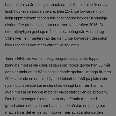
hans bästa så är det inget snack om att Patrik Laine är en av
finsk hockeys största spelare. Den 25-årige forwarden fick
tidigt uppmärksamhet och förväntningarna höjdes till orimliga
nivåer efter att han valt som nummer två i draften 2016. Detta
efter att nyligen gjort sju mål och tolv poäng när Finland tog
VM-silver i ett mästerskap där den unge forwarden dessutom
blev utsedd till den mest värdefulla spelaren.
Tiden i NHL har varit en riktig bergochdalbana där toppar
blandats med rejäla dalar, redan som rookie gjorde han 36 mål
och var tänkt att bli Winnipegs ledande spelare i många år men
2020 väntade en omtalad flytt till Columbus. Väl på plats i sin
nya klubb spelade Laine stundtals väldigt bra, men han har
även missat en hel del matcher vilket ställt till en del problem.
Den här säsongen blev det bara drygt femtio matcher i
grundserien och även om han snittade nästan en poäng per
match finns det en del som kräver mer av stjärnforwarden