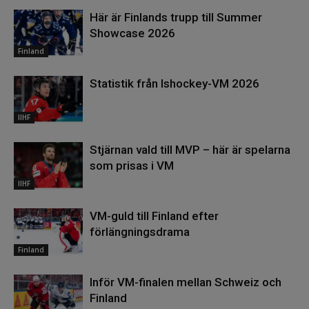
Här är Finlands trupp till Summer
Showcase 2026
Finland
Statistik från Ishockey-VM 2026
IIHF
Stjärnan vald till MVP – här är spelarna
som prisas i VM
IIHF
VM-guld till Finland efter
förlängningsdrama
Finland
Inför VM-finalen mellan Schweiz och
Finland