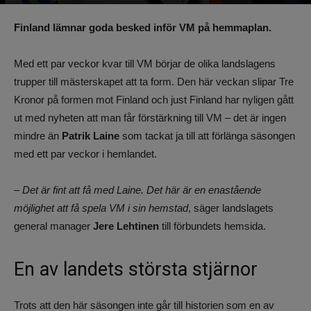
Av
Benjamin Lindkvist
-
24 april 2023, 12:40
1046
0
Finland lämnar goda besked inför VM på hemmaplan.
Med ett par veckor kvar till VM börjar de olika landslagens
trupper till mästerskapet att ta form. Den här veckan slipar Tre
Kronor på formen mot Finland och just Finland har nyligen gått
ut med nyheten att man får förstärkning till VM – det är ingen
mindre än
Patrik Laine
som tackat ja till att förlänga säsongen
med ett par veckor i hemlandet.
– Det är fint att få med Laine. Det här är en enastående
möjlighet att få spela VM i sin hemstad
, säger landslagets
general manager
Jere Lehtinen
till förbundets hemsida.
En av landets största stjärnor
Trots att den här säsongen inte går till historien som en av