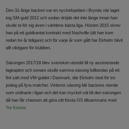
Den 31-årige backen var en nyckelspelare i Brynäs när laget
tog SM-guld 2012 och sedan dröjde det inte länge innan han
skulle ta för sig även i världens bästa liga. Hösten 2015 skrev
han på ett guldkantat kontrakt med Nashville (dit han kom
redan tre år tidigare) och för varje år som gått har Ekholm blivit
allt viktigare för klubben.
Säsongen 2017/18 blev svensken utsedd till ny assisterande
lagkapten och senare skulle samma säsong fullbordas på ett
fint sätt med VM-guldet i Danmark, där Ekholm stod för tre
poäng på fyra matcher. Vinterns säsong blir backens nionde
som ordinarie i ligan och det kan mycket väl bli den säsongen
då han får chansen att göra sitt första OS tillsammans med
Tre Kronor
.