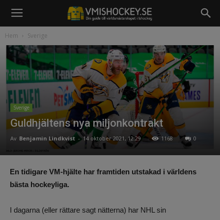
Hem
Sverige
Sverige
Guldhjältens nya miljonkontrakt
Av
Benjamin Lindkvist
-
14 oktober 2021, 12:29
1168
0
En tidigare VM-hjälte har framtiden utstakad i världens
bästa hockeyliga.
I dagarna (eller rättare sagt nätterna) har NHL sin