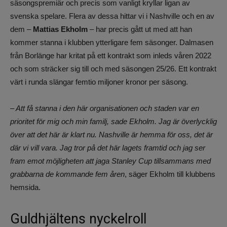
säsongspremiär och precis som vanligt kryllar ligan av
svenska spelare. Flera av dessa hittar vi i Nashville och en av
dem –
Mattias Ekholm
– har precis gått ut med att han
kommer stanna i klubben ytterligare fem säsonger. Dalmasen
från Borlänge har kritat på ett kontrakt som inleds våren 2022
och som sträcker sig till och med säsongen 25/26. Ett kontrakt
värt i runda slängar femtio miljoner kronor per säsong.
– Att få stanna i den här organisationen och staden var en
prioritet för mig och min familj, sade Ekholm. Jag är överlycklig
över att det här är klart nu. Nashville är hemma för oss, det är
där vi vill vara. Jag tror på det här lagets framtid och jag ser
fram emot möjligheten att jaga Stanley Cup tillsammans med
grabbarna de kommande fem åren
, säger Ekholm till klubbens
hemsida.
Guldhjältens nyckelroll