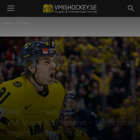
Hem
Finland
Finland
Ishockey-VM
Sverige
VM: Vinst mot Finland – tredje raka
segern för Tre Kronor