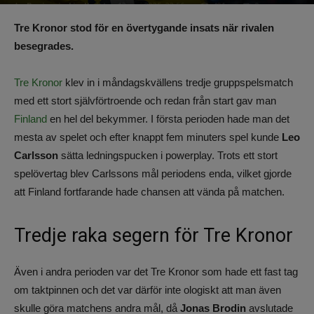
Av
Benjamin Lindkvist
-
12 maj 2025, 22:56
491
0
Tre Kronor stod för en övertygande insats när rivalen
besegrades.
Tre Kronor
klev in i måndagskvällens tredje gruppspelsmatch
med ett stort självförtroende och redan från start gav man
Finland
en hel del bekymmer. I första perioden hade man det
mesta av spelet och efter knappt fem minuters spel kunde
Leo
Carlsson
sätta ledningspucken i powerplay. Trots ett stort
spelövertag blev Carlssons mål periodens enda, vilket gjorde
att Finland fortfarande hade chansen att vända på matchen.
Tredje raka segern för Tre Kronor
Även i andra perioden var det Tre Kronor som hade ett fast tag
om taktpinnen och det var därför inte ologiskt att man även
skulle göra matchens andra mål, då
Jonas Brodin
avslutade