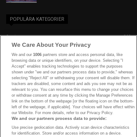
POPULÄRA KATEGORIER
Sverige
863
We Care About Your Privacy
Ishockey-VM
606
IIHF
387
We and our
1006
partners store and access personal data, like
browsing data or unique identifiers, on your device. Selecting "I
JVM
268
Accept" enables tracking technologies to support the purposes
shown under "we and our partners process data to provide," whereas
Kanada
205
selecting "Reject All" or withdrawing your consent will disable them. If
Dam VM
187
trackers are disabled, some content and ads you see may not be as
relevant to you. You can resurface this menu to change your choices
Finland
181
or withdraw consent at any time by clicking the Manage Preferences
Video
179
link on the bottom of the webpage [or the floating icon on the bottom-
left of the webpage, if applicable]. Your choices will have effect within
Ishockey-OS
175
our Website. For more details, refer to our Privacy Policy.
We and our partners process data to provide:
Use precise geolocation data. Actively scan device characteristics
for identification. Store and/or access information on a device.
Om oss
Redaktionen
Kontakta oss
Cookies
Integritetspolicy