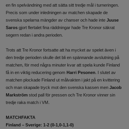
en fin spelvändning med att sätta sitt tredje mål i turneringen.
Precis som under inledningen av matchen skapade de
svenska spelarna mängder av chanser och hade inte
Juuse
Saros
gjort flertalet fina räddningar hade Tre Kronor säkrat
segern redan i andra perioden.
Trots att Tre Kronor fortsatte att ha mycket av spelet även i
den tredje perioden skulle det bli en spännande avslutning på
matchen, för med några minuter kvar att spela kunde Finland
få in en viktig reducering genom
Harri Pesonen
. I slutet av
matchen plockade Finland ut målvakten i jakt på en kvittering
och man skapade tryck mot den svenska kassen men
Jacob
Markström
stod pall för pressen och Tre Kronor vinner sin
tredje raka match i VM.
MATCHFAKTA
Finland – Sverige: 1-2 (0-1,0-1,1-0)