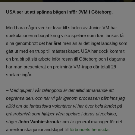
Av
Benjamin Lindkvist
-
5 december 2023, 10:56
1111
0
USA ser ut att spänna bågen inför JVM i Göteborg.
Med bara några veckor kvar till starten av Junior-VM har
spekulationerna börjat kring vilka spelare som kan tänkas få
sina genombrott det här året men än är det inget landslag som
gått ut med en trupp till mästerskapet. USA har dock kommit
en bra bit på sitt arbete inför resan till Göteborg och i dagarna
har man presenterat en preliminär VM-trupp där totalt 29
spelare ingår.
– Med djupet i vår talangpool är det alltid utmanande att
begränsa den, och när vi går igenom processen påminns jag
alltid om de fantastiska volontärer vi har över hela landet på
gräsrotsnivå som hjälper våra spelare i deras utveckling
,
säger
John Vanbiesbrouk
som är general manager för det
amerikanska juniorlandslaget till
förbundets hemsida
.