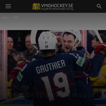
Hem
IIHF
IIHF
JVM
USA
Här är USA:s preliminära trupp till
Junior-VM