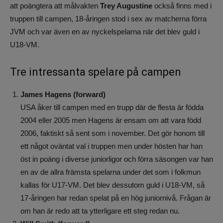
att poängtera att målvakten
Trey Augustine
också finns med i
truppen till campen, 18-åringen stod i sex av matcherna förra
JVM och var även en av nyckelspelarna när det blev guld i
U18-VM.
Tre intressanta spelare på campen
James Hagens (forward)
USA åker till campen med en trupp där de flesta är födda
2004 eller 2005 men Hagens är ensam om att vara född
2006, faktiskt så sent som i november. Det gör honom till
ett något oväntat val i truppen men under hösten har han
öst in poäng i diverse juniorligor och förra säsongen var han
en av de allra främsta spelarna under det som i folkmun
kallas för U17-VM. Det blev dessutom guld i U18-VM, så
17-åringen har redan spelat på en hög juniornivå. Frågan är
om han är redo att ta ytterligare ett steg redan nu.