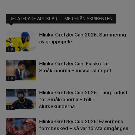
RELATERADE ARTIKLAR
MER FRÅN SKRIBENTEN
Hlinka-Gretzky Cup 2026: Summering
av gruppspelet
IIHF
Hlinka-Gretzky Cup: Fiasko för
Småkronorna – missar slutspel
IIHF
Hlinka-Gretzky Cup 2026: Tung förlust
för Småkronorna – föll i
slutsekunderna
IIHF
Hlinka-Gretzky Cup 2026: Favoritens
formbesked – så var första omgången