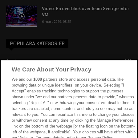
Video: En överblick över team Sverige inför
VM
6 mars 2019, 08:51
POPULÄRA KATEGORIER
Sverige
863
We Care About Your Privacy
Ishockey-VM
606
IIHF
388
We and our
1008
partners store and access personal data, like
browsing data or unique identifiers, on your device. Selecting "I
JVM
268
Accept" enables tracking technologies to support the purposes
shown under "we and our partners process data to provide," whereas
Kanada
205
selecting "Reject All" or withdrawing your consent will disable them. If
Dam VM
187
trackers are disabled, some content and ads you see may not be as
relevant to you. You can resurface this menu to change your choices
Finland
181
or withdraw consent at any time by clicking the Manage Preferences
Video
179
link on the bottom of the webpage [or the floating icon on the bottom-
left of the webpage, if applicable]. Your choices will have effect within
Ishockey-OS
175
our Website. For more details, refer to our Privacy Policy.