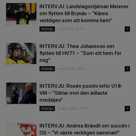
INTERVJU: Landslagsstjärnan Meixner
om flytten till Brynäs – “Känns
verkligen som att komma hem”
8 juli 2026, 17:12
Intervju
0
INTERVJU: Thea Johansson om
flytten till HV71 – “Som ett hem för
mig”
4 maj 2026, 16:09
Intervju
0
INTERVJU: Rosén positiv inför U18-
VM – “Siktar mot den ädlaste
medaljen”
13 april 2026, 17:11
Intervju
0
INTERVJU: Andrea Brändli om succén i
OS – “Vi växte verkligen samman!”