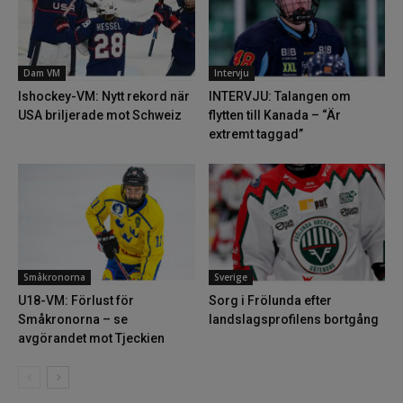
Dam VM
Intervju
Ishockey-VM: Nytt rekord när
INTERVJU: Talangen om
USA briljerade mot Schweiz
flytten till Kanada – “Är
extremt taggad”
Småkronorna
Sverige
U18-VM: Förlust för
Sorg i Frölunda efter
Småkronorna – se
landslagsprofilens bortgång
avgörandet mot Tjeckien