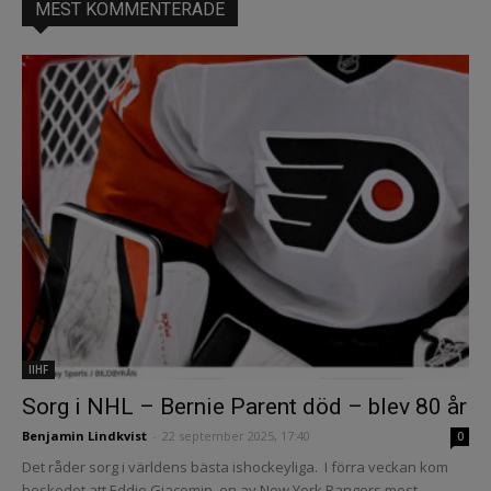
MEST KOMMENTERADE
IIHF
Sorg i NHL – Bernie Parent död – blev 80 år
Benjamin Lindkvist
-
22 september 2025, 17:40
0
Det råder sorg i världens bästa ishockeyliga. I förra veckan kom
beskedet att Eddie Giacomin, en av New York Rangers mest