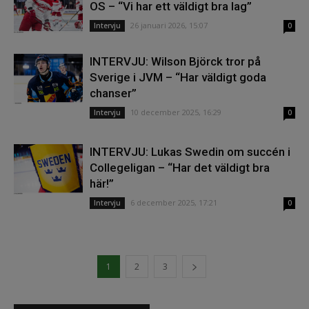
OS – “Vi har ett väldigt bra lag”
26 januari 2026, 15:07
Intervju
0
INTERVJU: Wilson Björck tror på
Sverige i JVM – “Har väldigt goda
chanser”
10 december 2025, 16:29
Intervju
0
INTERVJU: Lukas Swedin om succén i
Collegeligan – “Har det väldigt bra
här!”
6 december 2025, 17:21
Intervju
0
1
2
3