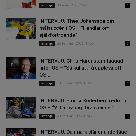
10 mars 2026, 15:20
Intervju
0
INTERVJU: Thea Johansson om
målsuccén i OS – “Handlar om
självförtroende”
26 februari 2026, 17:55
Intervju
0
INTERVJU: Chris Härenstam taggad
inför OS – “Så kul att få uppleva ett
OS...
6 februari 2026, 15:07
Intervju
0
INTERVJU: Emma Söderberg redo för
OS – “Vi har väldigt bra chanser”
4 februari 2026, 16:46
Intervju
0
INTERVJU: Danmark slår ur underläge i