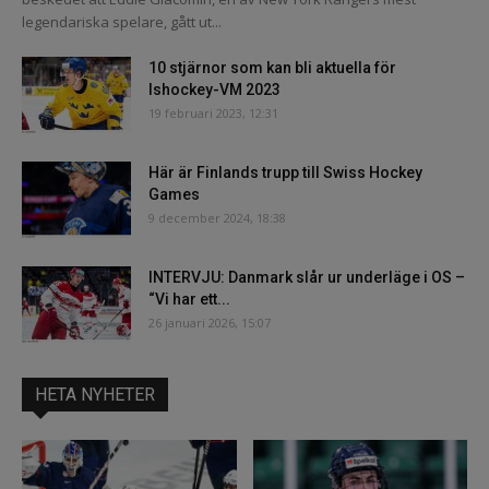
legendariska spelare, gått ut...
10 stjärnor som kan bli aktuella för
Ishockey-VM 2023
19 februari 2023, 12:31
Här är Finlands trupp till Swiss Hockey
Games
9 december 2024, 18:38
INTERVJU: Danmark slår ur underläge i OS –
“Vi har ett...
26 januari 2026, 15:07
HETA NYHETER