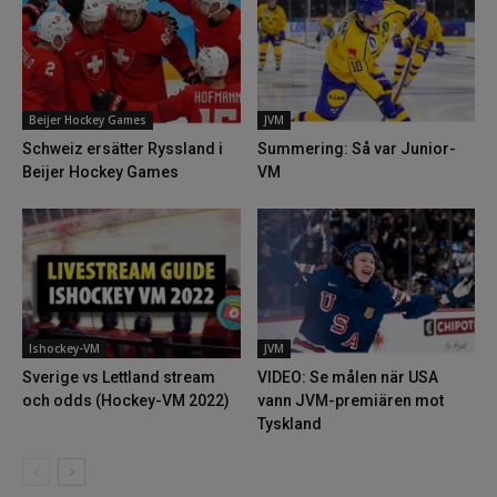
Beijer Hockey Games
JVM
Schweiz ersätter Ryssland i
Summering: Så var Junior-
Beijer Hockey Games
VM
Ishockey-VM
JVM
Sverige vs Lettland stream
VIDEO: Se målen när USA
och odds (Hockey-VM 2022)
vann JVM-premiären mot
Tyskland