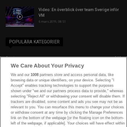
Video: En överblick över team Sverige inför
VM
6 mars 2019, 08:51
POPULÄRA KATEGORIER
Sverige
863
We Care About Your Privacy
Ishockey-VM
606
IIHF
388
We and our
1008
partners store and access personal data, like
browsing data or unique identifiers, on your device. Selecting "I
JVM
268
Accept" enables tracking technologies to support the purposes
shown under "we and our partners process data to provide," whereas
Kanada
205
selecting "Reject All" or withdrawing your consent will disable them. If
Dam VM
187
trackers are disabled, some content and ads you see may not be as
relevant to you. You can resurface this menu to change your choices
Finland
181
or withdraw consent at any time by clicking the Manage Preferences
Video
179
link on the bottom of the webpage [or the floating icon on the bottom-
left of the webpage, if applicable]. Your choices will have effect within
Ishockey-OS
175