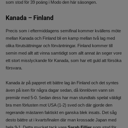
som stod för 39 poäng i Modo den här säsongen.
Kanada – Finland
Precis som i eftermiddagens semifinal kommer kvällens möte
mellan Kanada och Finland bli en kamp mellan två lag med
olika förutsättningar och förväntningar. Finland kommer till
semin med allt att vinna samtidigt som allt annat än seger vore
ett stort misslyckande för Kanada, som har ett guld att försöka
försvara.
Kanada är på pappret ett bättre lag än Finland och det syntes
även på isen för några dagar sedan, då lönnlöven vann sin
premiär med 5-0. Sedan dess har man stundtals spelat väldigt
bra men förlusten mot USA (1-2) sved och där gjorde den
regerande mästaren faktiskt en ganska blek insats. Det såg
desto bättre ut i kvartsfinalen där man krossade Japan med
hela 9-1. Detta mycket tack vare
Sarah Fillier
som stod för