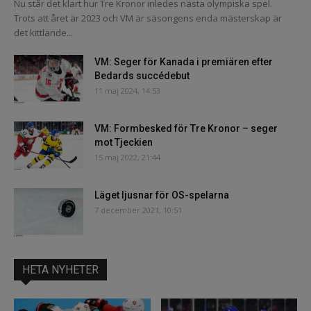
Nu står det klart hur Tre Kronor inledes nästa olympiska spel.
Trots att året är 2023 och VM är säsongens enda mästerskap är
det kittlande...
VM: Seger för Kanada i premiären efter
Bedards succédebut
11 maj 2024, 14:53
VM: Formbesked för Tre Kronor – seger
mot Tjeckien
15 maj 2022, 21:44
Läget ljusnar för OS-spelarna
7 december 2021, 10:51
HETA NYHETER