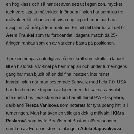
en hög klass och så har det även sett ut i egen zon, mycket
tack vare lagets målvakter. Inför semifinalen har samtliga tre
målvakter fått chansen att visa upp sig och man har bara
släppt in två mål på fem matcher. En hel del talar för att det blir
Aerin Frankel
som får förtroendet i dagens match då 25-
åringen rankas som en av världens bästa på positionen.
Tjeckien hoppas naturligtvis på en skräll som skulle ta landet
till en historisk VM-final på hemmaplan och under turneringens
gång har man bjudit på en del fina insatser. Inte minst i
kvartsfinalen där man besegrade Schweiz med hela 7-0. USA
har den bredaste truppen av lagen men det saknas absolut
inte spets hos tjeckiskorna som har ett flertal PWHL-spelare,
däribland
Tereza Vanisova
som noterats för fyra poäng hittills i
turneringen. Man har även en väldigt skicklig målvakt i
Klára
Peslarová
som bytte Brynäs mot Boston inför säsongen,
samt en av Europas största talanger i
Adela Sapovalivova