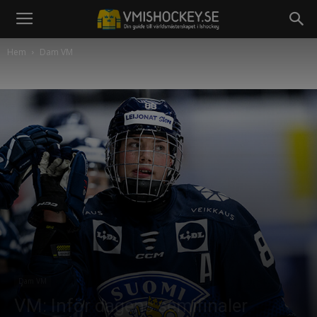
Hem
Dam VM
Dam VM
VM: Inför dagens semifinaler