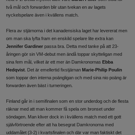
två mål och forwarden blir utan tvekan en av lagets
nyckelspelare även i kvällens match.
Flera av stjärnorna i det kanadensiska laget har levererat men
om man ska lyfta fram en enskild spelare lite extra kan
Jennifer Gardiner
passa bra. Detta med tanke på att 23-
åringen gör sin VM-debut men ändå toppar skytteligan med
sina fem mål, vilket är ett mer än Damkronornas
Ebba
Hedqvist
. Det är emellertid fixstjärnan
Marie-Philip Poulin
som toppar den interna poängligan och med sina nio poäng är
forwarden även bäst i turneringen.
Finland går in i semifinalen som en stor underdog och de flesta
räknar med att man kommer få spela om bronset under
söndagen. Man kliver dock in i kvällens match med ett gott
självförtroende efter att ha besegrat Damkronorna med
uddamålet (3-2) i kvartsfinalen och där var man faktiskt det