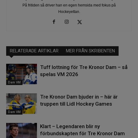
På fritiden så driver han en egen hemsida med fokus på
Hockeyettan.
RELATERADE ARTIKLAR
MER FRÅN SKRIBENTEN
Tuff lottning för Tre Kronor Dam – så
spelas VM 2026
Dam VM
Tre Kronor Dam bjuder in – här är
truppen till Lidl Hockey Games
Dam VM
Klart – Legendaren blir ny
förbundskapten för Tre Kronor Dam