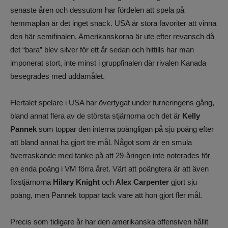
senaste åren och dessutom har fördelen att spela på
hemmaplan är det inget snack. USA är stora favoriter att vinna
den här semifinalen. Amerikanskorna är ute efter revansch då
det “bara” blev silver för ett år sedan och hittills har man
imponerat stort, inte minst i gruppfinalen där rivalen Kanada
besegrades med uddamålet.
Flertalet spelare i USA har övertygat under turneringens gång,
bland annat flera av de största stjärnorna och det är
Kelly
Pannek
som toppar den interna poängligan på sju poäng efter
att bland annat ha gjort tre mål. Något som är en smula
överraskande med tanke på att 29-åringen inte noterades för
en enda poäng i VM förra året. Värt att poängtera är att även
fixstjärnorna
Hilary Knight
och
Alex Carpenter
gjort sju
poäng, men Pannek toppar tack vare att hon gjort fler mål.
Precis som tidigare år har den amerikanska offensiven hållit