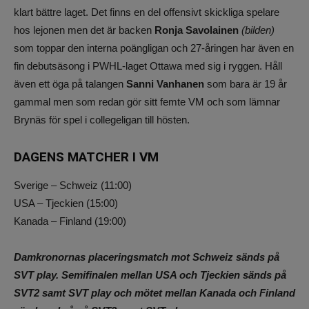
klart bättre laget. Det finns en del offensivt skickliga spelare
hos lejonen men det är backen
Ronja Savolainen
(bilden)
som toppar den interna poängligan och 27-åringen har även en
fin debutsäsong i PWHL-laget Ottawa med sig i ryggen. Håll
även ett öga på talangen
Sanni Vanhanen
som bara är 19 år
gammal men som redan gör sitt femte VM och som lämnar
Brynäs för spel i collegeligan till hösten.
DAGENS MATCHER I VM
Sverige – Schweiz (11:00)
USA – Tjeckien (15:00)
Kanada – Finland (19:00)
Damkronornas placeringsmatch mot Schweiz sänds på
SVT play. Semifinalen mellan USA och Tjeckien sänds på
SVT2 samt SVT play och mötet mellan Kanada och Finland