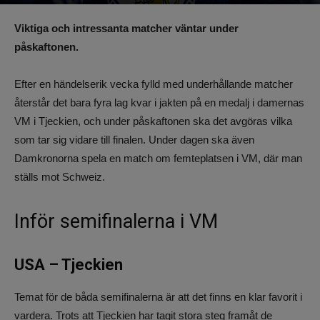
Av
Benjamin Lindkvist
-
19 april 2025, 11:01
533
0
Viktiga och intressanta matcher väntar under
påskaftonen.
Efter en händelserik vecka fylld med underhållande matcher
återstår det bara fyra lag kvar i jakten på en medalj i damernas
VM i Tjeckien, och under påskaftonen ska det avgöras vilka
som tar sig vidare till finalen. Under dagen ska även
Damkronorna spela en match om femteplatsen i VM, där man
ställs mot Schweiz.
Inför semifinalerna i VM
USA – Tjeckien
Temat för de båda semifinalerna är att det finns en klar favorit i
vardera. Trots att Tjeckien har tagit stora steg framåt de