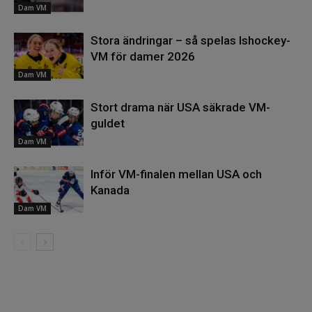
Dam VM
Stora ändringar – så spelas Ishockey-
VM för damer 2026
Dam VM
Stort drama när USA säkrade VM-
guldet
Dam VM
Inför VM-finalen mellan USA och
Kanada
Dam VM