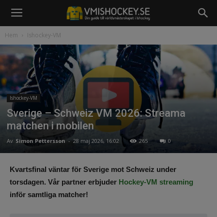
Hem
Ishockey-VM
Ishockey-VM
Sverige – Schweiz VM 2026: Streama
matchen i mobilen
Av
Simon Pettersson
-
28 maj 2026, 16:02
265
0
Kvartsfinal väntar för Sverige mot Schweiz under
torsdagen. Vår partner erbjuder
Hockey-VM streaming
inför samtliga matcher!