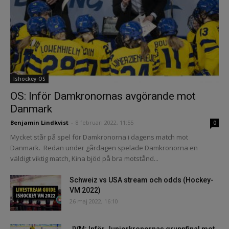
Ishockey-OS
OS: Inför Damkronornas avgörande mot
Danmark
Benjamin Lindkvist
-
8 februari 2022, 11:55
0
Mycket står på spel för Damkronorna i dagens match mot
Danmark. Redan under gårdagen spelade Damkronorna en
väldigt viktig match, Kina bjöd på bra motstånd...
Schweiz vs USA stream och odds (Hockey-
VM 2022)
26 maj 2022, 16:10