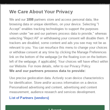
Sverige
863
We Care About Your Privacy
Ishockey-VM
606
IIHF
388
We and our
1008
partners store and access personal data, like
browsing data or unique identifiers, on your device. Selecting "I
JVM
268
Accept" enables tracking technologies to support the purposes
shown under "we and our partners process data to provide," whereas
Kanada
205
selecting "Reject All" or withdrawing your consent will disable them. If
Dam VM
187
trackers are disabled, some content and ads you see may not be as
relevant to you. You can resurface this menu to change your choices
Finland
181
or withdraw consent at any time by clicking the Manage Preferences
Video
179
link on the bottom of the webpage [or the floating icon on the bottom-
left of the webpage, if applicable]. Your choices will have effect within
Ishockey-OS
175
our Website. For more details, refer to our Privacy Policy.
We and our partners process data to provide:
Use precise geolocation data. Actively scan device characteristics
for identification. Store and/or access information on a device.
Om oss
Redaktionen
Kontakta oss
Cookies
Integritetspolicy
Personalised advertising and content, advertising and content
measurement, audience research and services development.
© 2026 VMishockey.se | Alla rättigheter är reserverade.
List of Partners (vendors)
Spel utan konto innebär att man använder e-legitimation för registrering.