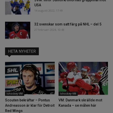
JVM: Inför Juniorkronornas gruppfinal mot
USA
14 augusti 2022, 17:49
32 svenskar som satt färg på NHL – del 5
27 februari 2024, 10:48
HETA NYHETER
Ishockey-VM
Ishockey-VM
Scouten bekräftar – Pontus
VM: Danmark skrällde mot
Andreasson är klar för Detroit
Kanada – se målen här
Red Wings