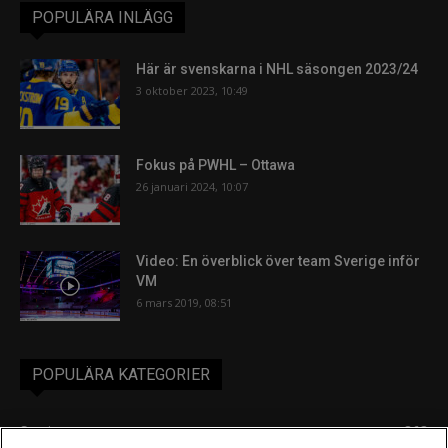
POPULÄRA INLÄGG
Här är svenskarna i NHL säsongen 2023/24
3 oktober 2023, 10:49
Fokus på PWHL – Ottawa
26 januari 2024, 10:07
Video: En överblick över team Sverige inför
VM
6 mars 2019, 08:51
POPULÄRA KATEGORIER
Sverige
863