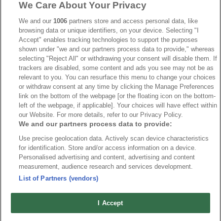
We Care About Your Privacy
Ishockey-VM
606
IIHF
387
We and our
1006
partners store and access personal data, like
browsing data or unique identifiers, on your device. Selecting "I
JVM
268
Accept" enables tracking technologies to support the purposes
shown under "we and our partners process data to provide," whereas
Kanada
205
selecting "Reject All" or withdrawing your consent will disable them. If
Dam VM
187
trackers are disabled, some content and ads you see may not be as
relevant to you. You can resurface this menu to change your choices
Finland
181
or withdraw consent at any time by clicking the Manage Preferences
Video
179
link on the bottom of the webpage [or the floating icon on the bottom-
left of the webpage, if applicable]. Your choices will have effect within
Ishockey-OS
175
our Website. For more details, refer to our Privacy Policy.
We and our partners process data to provide:
Use precise geolocation data. Actively scan device characteristics
for identification. Store and/or access information on a device.
Om oss
Redaktionen
Kontakta oss
Cookies
Integritetspolicy
Personalised advertising and content, advertising and content
measurement, audience research and services development.
© 2026 VMishockey.se | Alla rättigheter är reserverade.
List of Partners (vendors)
Spel utan konto innebär att man använder e-legitimation för registrering.
I Accept