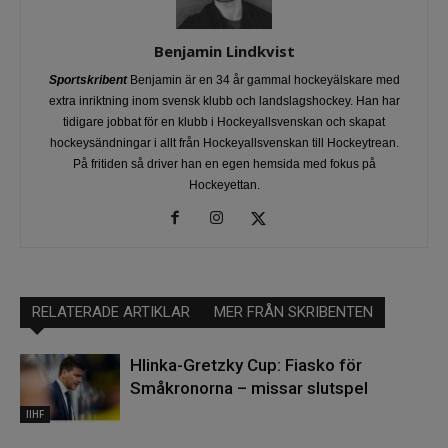
Benjamin Lindkvist
Sportskribent
Benjamin är en 34 år gammal hockeyälskare med
extra inriktning inom svensk klubb och landslagshockey. Han har
tidigare jobbat för en klubb i Hockeyallsvenskan och skapat
hockeysändningar i allt från Hockeyallsvenskan till Hockeytrean.
På fritiden så driver han en egen hemsida med fokus på
Hockeyettan.
RELATERADE ARTIKLAR
MER FRÅN SKRIBENTEN
Hlinka-Gretzky Cup: Fiasko för
Småkronorna – missar slutspel
IIHF