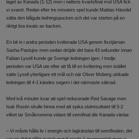
laget av Kanada (1-12) men i nattens kvartsfinal mot USA fick
vi svaret. Redan efter tre minuters spel kunde Mattias Hävelid
sätta den blågula ledningspucken och det var starten på en
riktigt bra insats av backen.
En bit in i andra perioden kvitterade USA genom fixstjärnan
Sasha Pastujov men sedan dröjde det bara 43 sekunder innan
Fabian Lysell kunde ge Sverige ledningen igen. I tredje
perioden var USA ute efter att få till en kvittering men istället
satte Lysell ytterligare ett mål och när Oliver Moberg utökade
ledningen till 4-1 kändes segern i det närmaste säkrad.
Med två minuter kvar att spel reducerade Red Savage men
Isak Rosén skulle hinna med att spika slutresultatet till 5-2
vilket tar Småkronorna vidare till semifinal där Kanada väntar.
– Vi måste hålla liv i energin och lagkänslan till semifinalen, det
var en riktigt dålig match mot Kanada (i gruppspelet) men vi