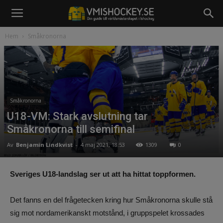
Hem
Småkronorna
Småkronorna
U18-VM: Stark avslutning tar
Småkronorna till semifinal
Av
Benjamin Lindkvist
-
4 maj 2021, 18:53
1309
0
Sveriges U18-landslag ser ut att ha hittat toppformen.
Det fanns en del frågetecken kring hur Småkronorna skulle stå
sig mot nordamerikanskt motstånd, i gruppspelet krossades