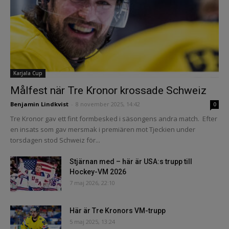
Karjala Cup
Målfest när Tre Kronor krossade Schweiz
Benjamin Lindkvist
-
8 november 2025, 14:42
0
Tre Kronor gav ett fint formbesked i säsongens andra match. Efter
en insats som gav mersmak i premiären mot Tjeckien under
torsdagen stod Schweiz för...
Stjärnan med – här är USA:s trupp till
Hockey-VM 2026
7 maj 2026, 22:10
Här är Tre Kronors VM-trupp
5 maj 2025, 13:24