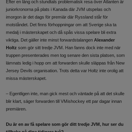
Efter en lång och stundtals problematisk resa över Atlanten är
juniorkronorna på plats i Kanada där JVM utspelas och
imorgon är det dags för premiär där Ryssland står för
motståndet. Det finns förhoppningar om att Sverige ska ta
medalj i mästerskapet och då spås vissa spelare bli extra
viktiga. Det gäller inte minst forwardstalangen
Alexander
Holtz
som gör sitt tredje JVM. Han fanns dock inte med när
truppen presenterades men tog senare den sista platsen, som
lämnats ledig i hopp om att forwarden skulle släppas från New
Jersey Devils organisation. Trots detta var Holtz inte orolig att
missa mästerskapet.
– Egentligen inte, man gick mest och väntade på att det skulle
blir klart, säger forwarden till VMishockey ett par dagar innan
premiären.
Du är en av få spelare som gör ditt tredje JVM, hur ser du
tillbaka på dina tidigare två?