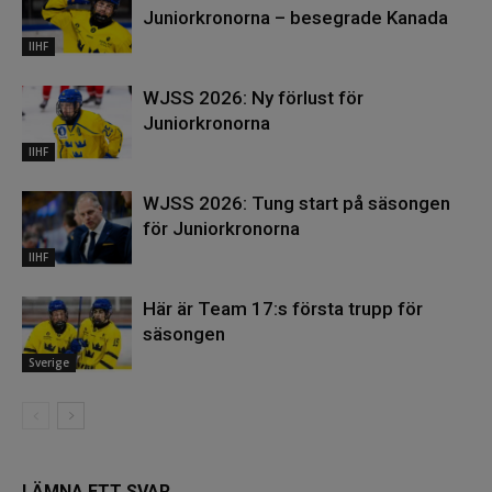
Juniorkronorna – besegrade Kanada
IIHF
WJSS 2026: Ny förlust för
Juniorkronorna
IIHF
WJSS 2026: Tung start på säsongen
för Juniorkronorna
IIHF
Här är Team 17:s första trupp för
säsongen
Sverige
LÄMNA ETT SVAR