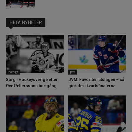
HETA NYHETER
Sverige
JVM
Sorg i Hockeysverige efter
JVM: Favoriten utslagen – så
Ove Petterssons bortgång
gick det i kvartsfinalerna