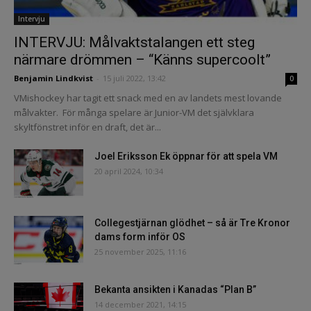
Intervju
INTERVJU: Målvaktstalangen ett steg
närmare drömmen – “Känns supercoolt”
Benjamin Lindkvist
-
15 juli 2022, 13:42
0
VMishockey har tagit ett snack med en av landets mest lovande
målvakter. För många spelare är Junior-VM det självklara
skyltfönstret inför en draft, det är...
Joel Eriksson Ek öppnar för att spela VM
20 april 2024, 10:34
Collegestjärnan glödhet – så är Tre Kronor
dams form inför OS
25 november 2025, 11:16
Bekanta ansikten i Kanadas “Plan B”
14 december 2021, 14:15