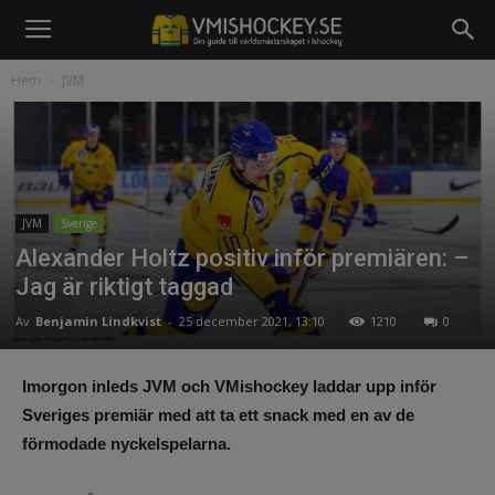
Hem
JVM
JVM
Sverige
Alexander Holtz positiv inför premiären: –
Jag är riktigt taggad
Av
Benjamin Lindkvist
-
25 december 2021, 13:10
1210
0
Imorgon inleds JVM och VMishockey laddar upp inför
Sveriges premiär med att ta ett snack med en av de
förmodade nyckelspelarna.