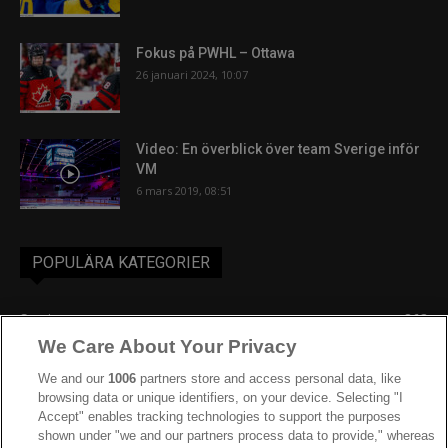
Fokus på PWHL – Ottawa
26 januari 2024, 10:07
Video: En överblick över team Sverige inför
VM
6 mars 2019, 08:51
POPULÄRA KATEGORIER
Sverige
863
We Care About Your Privacy
Ishockey-VM
606
IIHF
388
We and our
1006
partners store and access personal data, like
browsing data or unique identifiers, on your device. Selecting "I
JVM
268
Accept" enables tracking technologies to support the purposes
shown under "we and our partners process data to provide," whereas
Kanada
205