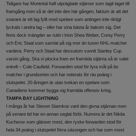
Tidigare har Montréal haft utpräglade stjärnor som tagit laget till
framgång men så är det inte den här gången, faktum är att det
snarare är ett lag fyllt med spelare som antingen inte riktigt
lyckats i andra lag – eller har sina bästa år bakom sig. Det
finns dock mängder av rutin i trion Shea Weber, Corey Perry
och Eric Staal som samlat på sig mer än tusen NHL-matcher
vardera. Perry och Staal har dessutom vunnit Stanley Cup
varsin gång. Ska vi plocka fram en framtida stjärna så är valet
enkelt – Cole Caufield. Forwarden stod för fyra mål på tio
matcher i grundserien och har noterats för nio poäng i
slutspelet. 20-åringen är utan tvekan en spelare som
Canadiens kommer bygga sig framtida offensiv kring.
TAMPA BAY LIGHTNING
I många år har Steven Stamkos varit den givna stjärnan men
på senare tid har en annan seglat förbi. Numera är det Nikita
Kucherov som glänser mest, den ryske forwarden stod för
hela 34 poäng i slutspelet förra säsongen och har som mest