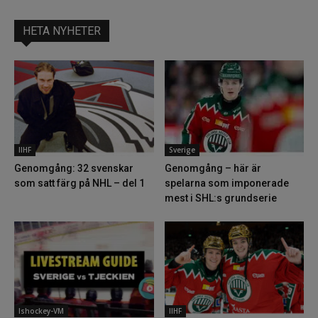
HETA NYHETER
IIHF
Sverige
Genomgång: 32 svenskar
Genomgång – här är
som satt färg på NHL – del 1
spelarna som imponerade
mest i SHL:s grundserie
Ishockey-VM
IIHF