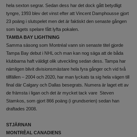
hela sexton segrar. Sedan dess har det dock gått betydligt
tyngre, 1993 blev det vinst efter att Vincent Damphousse gjort
23 poäng i slutspelet men det är faktiskt den senaste gången
som lagets spelare fått lyfta pokalen.
TAMBA BAY LIGHTNING
Samma säsong som Montréal vann sin senaste titel gjorde
Tampa Bay debut i NHL och man kan nog säga att de båda
klubbarna haft väldigt olik utveckling sedan dess. Tampa har
nämligen blivit divisionsmästare hela fyra gånger och vid två
tillfällen – 2004 och 2020, har man lyckats ta sig hela vägen till
final där Calgary och Dallas besegrats. Numera är laget ett av
de främsta i ligan och det är mycket tack vare Steven
Stamkos, som gjort 866 poäng (i grundserien) sedan han
draftades 2008.
STJÄRNAN
MONTRÈAL CANADIENS