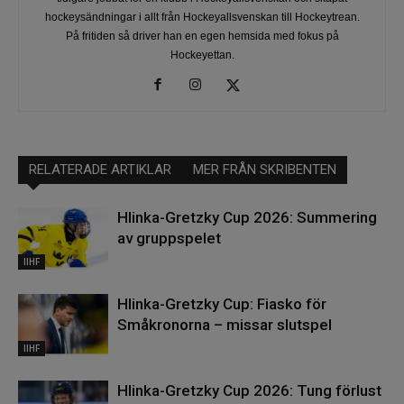
hockeysändningar i allt från Hockeyallsvenskan till Hockeytrean.
På fritiden så driver han en egen hemsida med fokus på
Hockeyettan.
RELATERADE ARTIKLAR
MER FRÅN SKRIBENTEN
Hlinka-Gretzky Cup 2026: Summering
av gruppspelet
IIHF
Hlinka-Gretzky Cup: Fiasko för
Småkronorna – missar slutspel
IIHF
Hlinka-Gretzky Cup 2026: Tung förlust