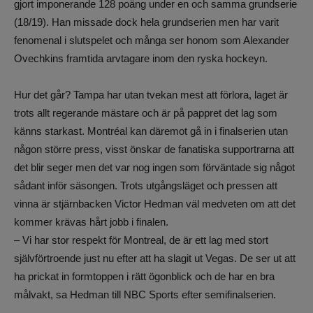
gjort imponerande 128 poäng under en och samma grundserie
(18/19). Han missade dock hela grundserien men har varit
fenomenal i slutspelet och många ser honom som Alexander
Ovechkins framtida arvtagare inom den ryska hockeyn.
Hur det går? Tampa har utan tvekan mest att förlora, laget är
trots allt regerande mästare och är på pappret det lag som
känns starkast. Montréal kan däremot gå in i finalserien utan
någon större press, visst önskar de fanatiska supportrarna att
det blir seger men det var nog ingen som förväntade sig något
sådant inför säsongen. Trots utgångsläget och pressen att
vinna är stjärnbacken Victor Hedman väl medveten om att det
kommer krävas hårt jobb i finalen.
– Vi har stor respekt för Montreal, de är ett lag med stort
självförtroende just nu efter att ha slagit ut Vegas. De ser ut att
ha prickat in formtoppen i rätt ögonblick och de har en bra
målvakt, sa Hedman till NBC Sports efter semifinalserien.