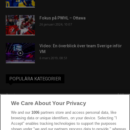
Fokus på PWHL – Ottawa
26 januari 2024, 10:07
Video: En överblick över team Sverige inför
VM
6 mars 2019, 08:51
POPULÄRA KATEGORIER
Sverige
863
We Care About Your Privacy
Ishockey-VM
606
IIHF
388
We and our
1006
partners store and access personal data, like
browsing data or unique identifiers, on your device. Selecting "I
JVM
268
Accept" enables tracking technologies to support the purposes
shown under "we and our partners process data to provide," whereas
Kanada
205