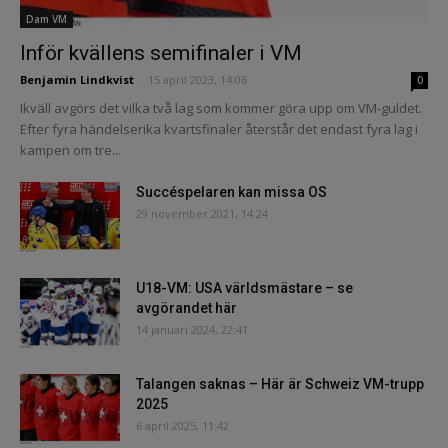
Dam VM
Inför kvällens semifinaler i VM
Benjamin Lindkvist
-
15 april 2023, 14:06
0
Ikväll avgörs det vilka två lag som kommer göra upp om VM-guldet.
Efter fyra händelserika kvartsfinaler återstår det endast fyra lag i
kampen om tre...
Succéspelaren kan missa OS
29 november 2021, 14:24
U18-VM: USA världsmästare – se
avgörandet här
14 januari 2024, 22:41
Talangen saknas – Här är Schweiz VM-trupp
2025
6 april 2025, 11:42