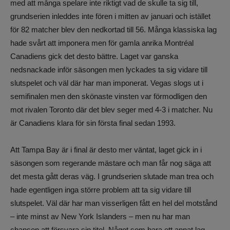
med att många spelare inte riktigt vad de skulle ta sig till,
grundserien inleddes inte fören i mitten av januari och istället
för 82 matcher blev den nedkortad till 56. Många klassiska lag
hade svårt att imponera men för gamla anrika Montréal
Canadiens gick det desto bättre. Laget var ganska
nedsnackade inför säsongen men lyckades ta sig vidare till
slutspelet och väl där har man imponerat. Vegas slogs ut i
semifinalen men den skönaste vinsten var förmodligen den
mot rivalen Toronto där det blev seger med 4-3 i matcher. Nu
är Canadiens klara för sin första final sedan 1993.
Att Tampa Bay är i final är desto mer väntat, laget gick in i
säsongen som regerande mästare och man får nog säga att
det mesta gått deras väg. I grundserien slutade man trea och
hade egentligen inga större problem att ta sig vidare till
slutspelet. Väl där har man visserligen fått en hel del motstånd
– inte minst av New York Islanders – men nu har man
chansen att försvara sin titel. Något som bara ett annat lag