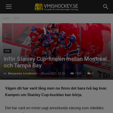
Hem
IIHF
IIHF
Inför Stanley Cup-finalen mellan Montréal
och Tampa Bay
Av
Benjamin Lindkvist
-
28 juni 2021, 12:26
1109
0
Vägen dit har varit lång men nu finns det bara två lag kvar.
Kampen om Stanley Cup-bucklan kan börja.
Det har varit en minst sagt annorlunda säsong som inleddes