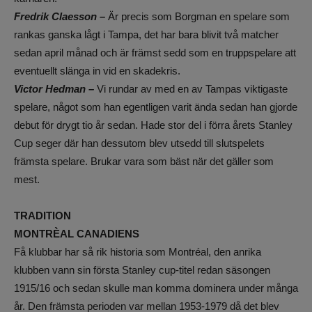
Fredrik Claesson –
Är precis som Borgman en spelare som
rankas ganska lågt i Tampa, det har bara blivit två matcher
sedan april månad och är främst sedd som en truppspelare att
eventuellt slänga in vid en skadekris.
Victor Hedman –
Vi rundar av med en av Tampas viktigaste
spelare, något som han egentligen varit ända sedan han gjorde
debut för drygt tio år sedan. Hade stor del i förra årets Stanley
Cup seger där han dessutom blev utsedd till slutspelets
främsta spelare. Brukar vara som bäst när det gäller som
mest.
TRADITION
MONTRÈAL CANADIENS
Få klubbar har så rik historia som Montréal, den anrika
klubben vann sin första Stanley cup-titel redan säsongen
1915/16 och sedan skulle man komma dominera under många
år. Den främsta perioden var mellan 1953-1979 då det blev