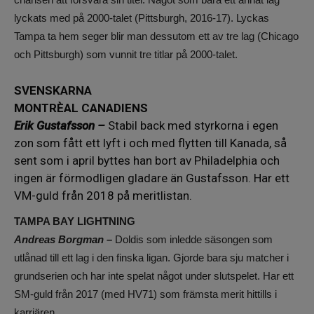
lyckats med på 2000-talet (Pittsburgh, 2016-17). Lyckas
Tampa ta hem seger blir man dessutom ett av tre lag (Chicago
och Pittsburgh) som vunnit tre titlar på 2000-talet.
SVENSKARNA
MONTRÈAL CANADIENS
Erik Gustafsson –
Stabil back med styrkorna i egen
zon som fått ett lyft i och med flytten till Kanada, så
sent som i april byttes han bort av Philadelphia och
ingen är förmodligen gladare än Gustafsson. Har ett
VM-guld från 2018 på meritlistan.
TAMPA BAY LIGHTNING
Andreas Borgman –
Doldis som inledde säsongen som
utlånad till ett lag i den finska ligan. Gjorde bara sju matcher i
grundserien och har inte spelat något under slutspelet. Har ett
SM-guld från 2017 (med HV71) som främsta merit hittills i
karriären.