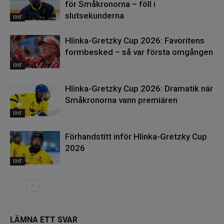
för Småkronorna – föll i
slutsekunderna
IIHF
Hlinka-Gretzky Cup 2026: Favoritens
formbesked – så var första omgången
IIHF
Hlinka-Gretzky Cup 2026: Dramatik när
Småkronorna vann premiären
IIHF
Förhandstitt inför Hlinka-Gretzky Cup
2026
IIHF
LÄMNA ETT SVAR