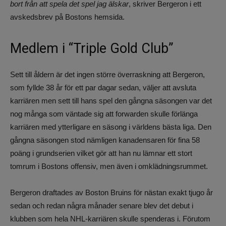
bort från att spela det spel jag älskar
, skriver Bergeron i ett
avskedsbrev på Bostons hemsida.
Medlem i “Triple Gold Club”
Sett till åldern är det ingen större överraskning att Bergeron,
som fyllde 38 år för ett par dagar sedan, väljer att avsluta
karriären men sett till hans spel den gångna säsongen var det
nog många som väntade sig att forwarden skulle förlänga
karriären med ytterligare en säsong i världens bästa liga. Den
gångna säsongen stod nämligen kanadensaren för fina 58
poäng i grundserien vilket gör att han nu lämnar ett stort
tomrum i Bostons offensiv, men även i omklädningsrummet.
Bergeron draftades av Boston Bruins för nästan exakt tjugo år
sedan och redan några månader senare blev det debut i
klubben som hela NHL-karriären skulle spenderas i. Förutom