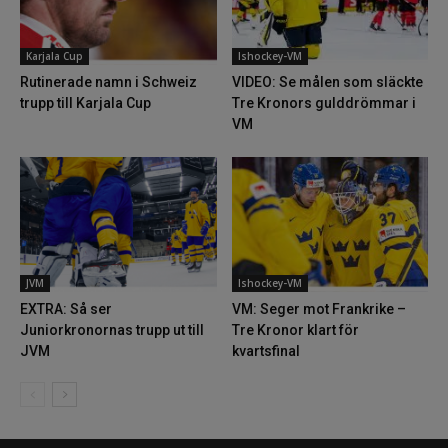
Karjala Cup
Ishockey-VM
Rutinerade namn i Schweiz
VIDEO: Se målen som släckte
trupp till Karjala Cup
Tre Kronors gulddrömmar i
VM
JVM
Ishockey-VM
EXTRA: Så ser
VM: Seger mot Frankrike –
Juniorkronornas trupp ut till
Tre Kronor klart för
JVM
kvartsfinal