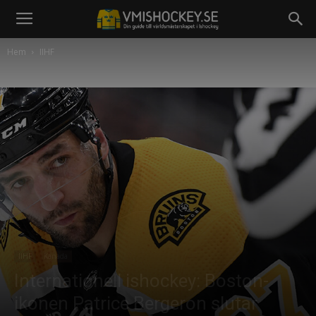
Hem
IIHF
IIHF
Kanada
Internationell ishockey: Boston-
ikonen Patrice Bergeron slutar