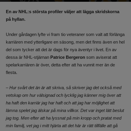
Av
Benjamin Lindkvist
-
27 juli 2023, 11:07
1097
0
En av NHL:s största profiler väljer att lägga skridskorna
på hyllan.
Under gårdagen lyfte vi fram tio veteraner som valt att förlänga
karriären med ytterligare en säsong, men det finns även en hel
del som tycker att det är dags för nya äventyr i livet. En av
dessa är NHL-stjärnan
Patrice Bergeron
som aviserat att
spelarkarriären är över, detta efter att ha vunnit mer än de
flesta.
– Hur svårt det än är att skriva, så skriver jag det också med
vetskap om hur välsignad och lycklig jag känner mig över att
ha haft den karriär jag har haft och att jag har möjlighet att
lämna spelet jag älskar på mina villkor. Det var inget lätt beslut
jag tog. Men efter att ha lyssnat på min kropp och pratat med
min familj, vet jag i mitt hjärta att det här är rätt tillfälle att gå