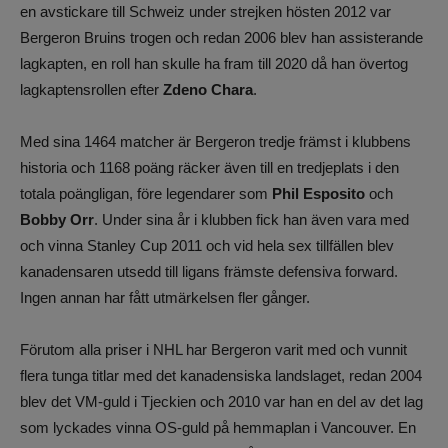
en avstickare till Schweiz under strejken hösten 2012 var
Bergeron Bruins trogen och redan 2006 blev han assisterande
lagkapten, en roll han skulle ha fram till 2020 då han övertog
lagkaptensrollen efter
Zdeno Chara
.
Med sina 1464 matcher är Bergeron tredje främst i klubbens
historia och 1168 poäng räcker även till en tredjeplats i den
totala poängligan, före legendarer som
Phil Esposito
och
Bobby Orr
. Under sina år i klubben fick han även vara med
och vinna Stanley Cup 2011 och vid hela sex tillfällen blev
kanadensaren utsedd till ligans främste defensiva forward.
Ingen annan har fått utmärkelsen fler gånger.
Förutom alla priser i NHL har Bergeron varit med och vunnit
flera tunga titlar med det kanadensiska landslaget, redan 2004
blev det VM-guld i Tjeckien och 2010 var han en del av det lag
som lyckades vinna OS-guld på hemmaplan i Vancouver. En