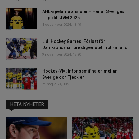
AHL-spelarna ansluter – Här är Sveriges
trupp till JVM 2025
4 december 2024, 13:49
Lidl Hockey Games: Förlust för
Damkronorna i prestigemötet mot Finland
9 november 2024, 18:20
Hockey-VM: Inför semifinalen mellan
Sverige och Tjeckien
25 maj 2024, 10:28
HETA NYHETER