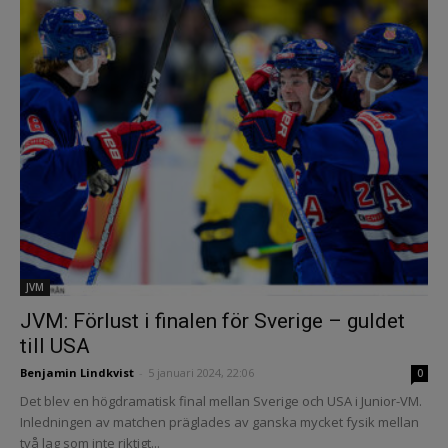
JVM
JVM: Förlust i finalen för Sverige – guldet
till USA
Benjamin Lindkvist
-
5 januari 2024, 22:06
0
Det blev en högdramatisk final mellan Sverige och USA i Junior-VM.
Inledningen av matchen präglades av ganska mycket fysik mellan
två lag som inte riktigt...