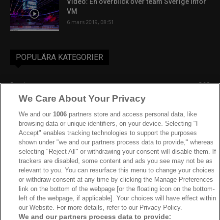
Video: En överblick över team Sverige inför
VM
6 mars 2019, 08:51
POPULÄRA KATEGORIER
Sverige
863
We Care About Your Privacy
Ishockey-VM
606
IIHF
386
We and our
1006
partners store and access personal data, like
browsing data or unique identifiers, on your device. Selecting "I
JVM
268
Accept" enables tracking technologies to support the purposes
shown under "we and our partners process data to provide," whereas
Kanada
204
selecting "Reject All" or withdrawing your consent will disable them. If
Dam VM
187
trackers are disabled, some content and ads you see may not be as
relevant to you. You can resurface this menu to change your choices
Finland
181
or withdraw consent at any time by clicking the Manage Preferences
Video
179
link on the bottom of the webpage [or the floating icon on the bottom-
left of the webpage, if applicable]. Your choices will have effect within
Ishockey-OS
175
our Website. For more details, refer to our Privacy Policy.
We and our partners process data to provide: