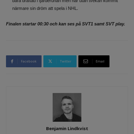
bara draftad i fjärderunan men har utan tvekan kommit
närmare sin dröm att spela i NHL.
Finalen startar 00:30 och kan ses på SVT1 samt SVT play.
Facebook
Twitter
Email
Benjamin Lindkvist