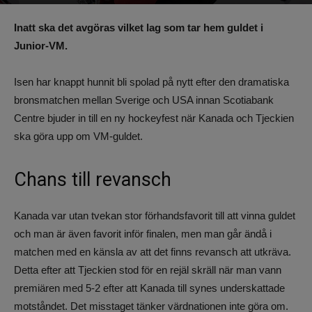
Av
Benjamin Lindkvist
-
5 januari 2023, 23:54
1075
0
Inatt ska det avgöras vilket lag som tar hem guldet i
Junior-VM.
Isen har knappt hunnit bli spolad på nytt efter den dramatiska
bronsmatchen mellan Sverige och USA innan Scotiabank
Centre bjuder in till en ny hockeyfest när Kanada och Tjeckien
ska göra upp om VM-guldet.
Chans till revansch
Kanada var utan tvekan stor förhandsfavorit till att vinna guldet
och man är även favorit inför finalen, men man går ändå i
matchen med en känsla av att det finns revansch att utkräva.
Detta efter att Tjeckien stod för en rejäl skräll när man vann
premiären med 5-2 efter att Kanada till synes underskattade
motståndet. Det misstaget tänker värdnationen inte göra om.