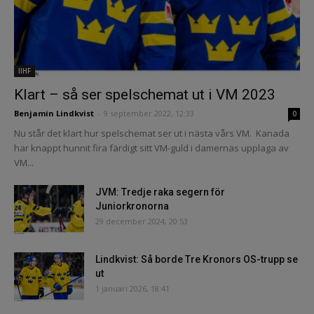
IIHF
Klart – så ser spelschemat ut i VM 2023
Benjamin Lindkvist
-
9 september 2022, 12:33
0
Nu står det klart hur spelschemat ser ut i nästa vårs VM. Kanada
har knappt hunnit fira färdigt sitt VM-guld i damernas upplaga av
VM...
JVM: Tredje raka segern för
Juniorkronorna
29 december 2024, 20:53
Lindkvist: Så borde Tre Kronors OS-trupp se
ut
1 januari 2026, 18:41