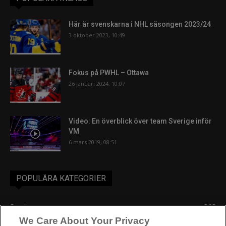
Här är svenskarna i NHL säsongen 2023/24
3 oktober 2023, 10:49
Fokus på PWHL – Ottawa
26 januari 2024, 10:07
Video: En överblick över team Sverige inför
VM
6 mars 2019, 08:51
POPULÄRA KATEGORIER
Sverige
863
We Care About Your Privacy
Ishockey-VM
606