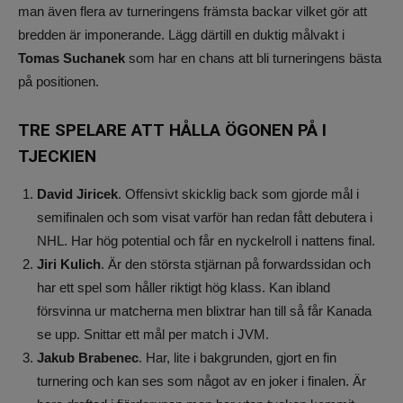
man även flera av turneringens främsta backar vilket gör att
bredden är imponerande. Lägg därtill en duktig målvakt i
Tomas Suchanek
som har en chans att bli turneringens bästa
på positionen.
TRE SPELARE ATT HÅLLA ÖGONEN PÅ I
TJECKIEN
David Jiricek
. Offensivt skicklig back som gjorde mål i
semifinalen och som visat varför han redan fått debutera i
NHL. Har hög potential och får en nyckelroll i nattens final.
Jiri Kulich
. Är den största stjärnan på forwardssidan och
har ett spel som håller riktigt hög klass. Kan ibland
försvinna ur matcherna men blixtrar han till så får Kanada
se upp. Snittar ett mål per match i JVM.
Jakub Brabenec
. Har, lite i bakgrunden, gjort en fin
turnering och kan ses som något av en joker i finalen. Är