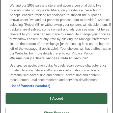
IIHF
390
We and our
1008
partners store and access personal data, like
browsing data or unique identifiers, on your device. Selecting "I
JVM
268
Accept" enables tracking technologies to support the purposes
shown under "we and our partners process data to provide," whereas
Kanada
207
selecting "Reject All" or withdrawing your consent will disable them. If
Dam VM
187
trackers are disabled, some content and ads you see may not be as
relevant to you. You can resurface this menu to change your choices
Finland
181
or withdraw consent at any time by clicking the Manage Preferences
Video
179
link on the bottom of the webpage [or the floating icon on the bottom-
left of the webpage, if applicable]. Your choices will have effect within
Ishockey-OS
175
our Website. For more details, refer to our Privacy Policy.
We and our partners process data to provide:
Use precise geolocation data. Actively scan device characteristics
for identification. Store and/or access information on a device.
Om oss
Redaktionen
Kontakta oss
Cookies
Integritetspolicy
Personalised advertising and content, advertising and content
measurement, audience research and services development.
© 2026 VMishockey.se | Alla rättigheter är reserverade.
List of Partners (vendors)
Spel utan konto innebär att man använder e-legitimation för registrering.
I Accept
Show Purposes