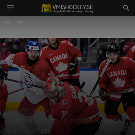
Hem
JVM
JVM
Kanada
Tjeckien
JVM: Inför finalen mellan Kanada
och Tjeckien