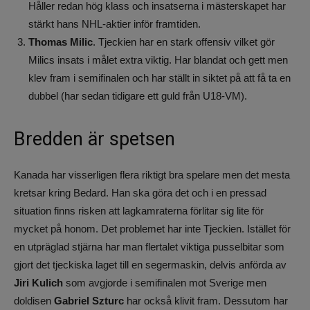
Håller redan hög klass och insatserna i mästerskapet har
stärkt hans NHL-aktier inför framtiden.
Thomas Milic
. Tjeckien har en stark offensiv vilket gör
Milics insats i målet extra viktig. Har blandat och gett men
klev fram i semifinalen och har ställt in siktet på att få ta en
dubbel (har sedan tidigare ett guld från U18-VM).
Bredden är spetsen
Kanada har visserligen flera riktigt bra spelare men det mesta
kretsar kring Bedard. Han ska göra det och i en pressad
situation finns risken att lagkamraterna förlitar sig lite för
mycket på honom. Det problemet har inte Tjeckien. Istället för
en utpräglad stjärna har man flertalet viktiga pusselbitar som
gjort det tjeckiska laget till en segermaskin, delvis anförda av
Jiri Kulich
som avgjorde i semifinalen mot Sverige men
doldisen
Gabriel Szturc
har också klivit fram. Dessutom har