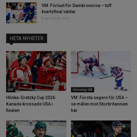
VM: Förlust för Damkronorna – tuff
kvartsfinal väntar
8 april 2024, 19:31
HETA NYHETER
IIHF
Ishockey-VM
Hlinka-Gretzky Cup 2026:
VM: Första segern för USA –
Kanada krossade USA i
se målen mot Storbritannien
finalen
här