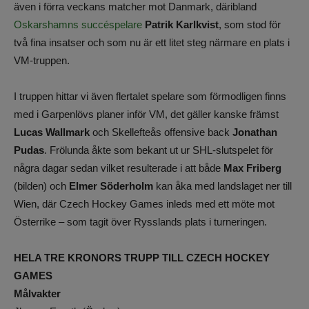
även i förra veckans matcher mot Danmark, däribland
Oskarshamns succéspelare
Patrik Karlkvist
, som stod för
två fina insatser och som nu är ett litet steg närmare en plats i
VM-truppen.
I truppen hittar vi även flertalet spelare som förmodligen finns
med i Garpenlövs planer inför VM, det gäller kanske främst
Lucas Wallmark
och Skellefteås offensive back
Jonathan
Pudas
. Frölunda åkte som bekant ut ur SHL-slutspelet för
några dagar sedan vilket resulterade i att både
Max Friberg
(bilden) och
Elmer Söderholm
kan åka med landslaget ner till
Wien, där Czech Hockey Games inleds med ett möte mot
Österrike – som tagit över Rysslands plats i turneringen.
HELA TRE KRONORS TRUPP TILL CZECH HOCKEY
GAMES
Målvakter