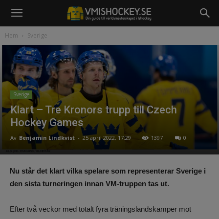
Hem
Sverige
Sverige
Klart – Tre Kronors trupp till Czech
Hockey Games
Av
Benjamin Lindkvist
-
25 april 2022, 17:29
1397
0
Nu står det klart vilka spelare som representerar Sverige i
den sista turneringen innan VM-truppen tas ut.
Efter två veckor med totalt fyra träningslandskamper mot