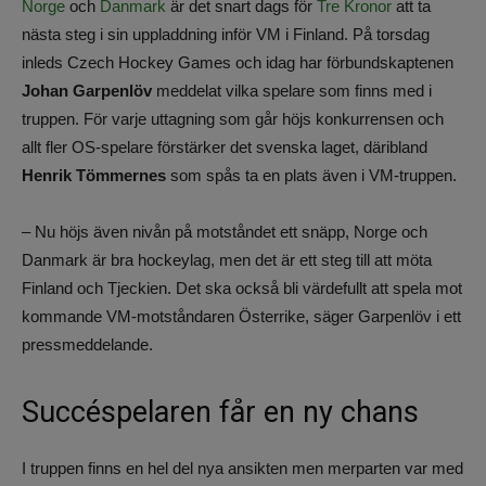
Norge
och
Danmark
är det snart dags för
Tre Kronor
att ta
nästa steg i sin uppladdning inför VM i Finland. På torsdag
inleds Czech Hockey Games och idag har förbundskaptenen
Johan Garpenlöv
meddelat vilka spelare som finns med i
truppen. För varje uttagning som går höjs konkurrensen och
allt fler OS-spelare förstärker det svenska laget, däribland
Henrik Tömmernes
som spås ta en plats även i VM-truppen.
– Nu höjs även nivån på motståndet ett snäpp, Norge och
Danmark är bra hockeylag, men det är ett steg till att möta
Finland och Tjeckien. Det ska också bli värdefullt att spela mot
kommande VM-motståndaren Österrike, säger Garpenlöv i ett
pressmeddelande.
Succéspelaren får en ny chans
I truppen finns en hel del nya ansikten men merparten var med