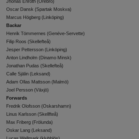
Jhonas Enroth (Örebro)
Oscar Dansk (Spartak Moskva)
Marcus Högberg (Linköping)
Backar
Henrik Tömmernes (Genéve-Servette)
Filip Roos (Skellefteå)
Jesper Pettersson (Linköping)
Anton Lindholm (Dinamo Minsk)
Jonathan Pudas (Skellefteå)
Calle Själin (Leksand)
Adam Ollas Mattsson (Malmö)
Joel Persson (Växjö)
Forwards
Fredrik Olofsson (Oskarshamn)
Linus Karlsson (Skellfteå)
Max Friberg (Frölunda)
Oskar Lang (Leksand)
Lucas Wallmark (klubblös)