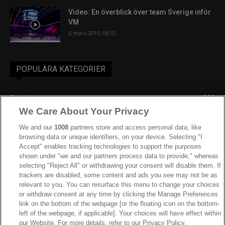
Video: En överblick över team Sverige inför
VM
6 mars 2019, 08:51
POPULÄRA KATEGORIER
Sverige
863
We Care About Your Privacy
Ishockey-VM
606
IIHF
388
We and our
1008
partners store and access personal data, like
browsing data or unique identifiers, on your device. Selecting "I
JVM
268
Accept" enables tracking technologies to support the purposes
shown under "we and our partners process data to provide," whereas
Kanada
205
selecting "Reject All" or withdrawing your consent will disable them. If
Dam VM
187
trackers are disabled, some content and ads you see may not be as
relevant to you. You can resurface this menu to change your choices
Finland
181
or withdraw consent at any time by clicking the Manage Preferences
Video
179
link on the bottom of the webpage [or the floating icon on the bottom-
left of the webpage, if applicable]. Your choices will have effect within
Ishockey-OS
175
our Website. For more details, refer to our Privacy Policy.