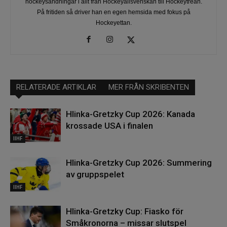
hockeysändningar i allt från Hockeyallsvenskan till Hockeytrean.
På fritiden så driver han en egen hemsida med fokus på
Hockeyettan.
RELATERADE ARTIKLAR
MER FRÅN SKRIBENTEN
Hlinka-Gretzky Cup 2026: Kanada
krossade USA i finalen
IIHF
Hlinka-Gretzky Cup 2026: Summering
av gruppspelet
IIHF
Hlinka-Gretzky Cup: Fiasko för
Småkronorna – missar slutspel