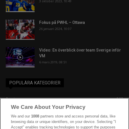
3 oktober 2023, 10:49
Fokus på PWHL – Ottawa
26 januari 2024, 10:07
Video: En överblick över team Sverige inför
VM
6 mars 2019, 08:51
POPULÄRA KATEGORIER
Sverige
863
We Care About Your Privacy
Ishockey-VM
606
IIHF
390
We and our
1008
partners store and access personal data, like
browsing data or unique identifiers, on your device. Selecting "I
JVM
268
Accept" enables tracking technologies to support the purposes