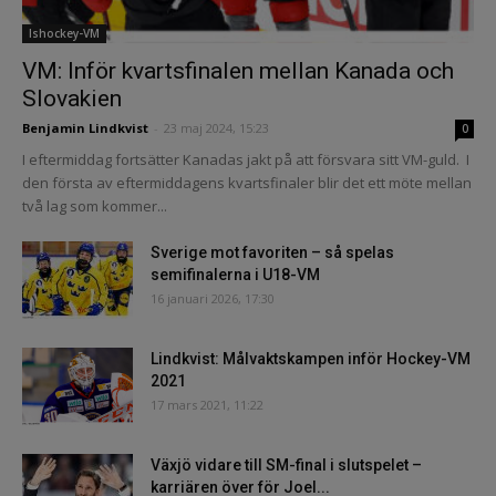
Ishockey-VM
VM: Inför kvartsfinalen mellan Kanada och
Slovakien
Benjamin Lindkvist
-
23 maj 2024, 15:23
0
I eftermiddag fortsätter Kanadas jakt på att försvara sitt VM-guld. I
den första av eftermiddagens kvartsfinaler blir det ett möte mellan
två lag som kommer...
Sverige mot favoriten – så spelas
semifinalerna i U18-VM
16 januari 2026, 17:30
Lindkvist: Målvaktskampen inför Hockey-VM
2021
17 mars 2021, 11:22
Växjö vidare till SM-final i slutspelet –
karriären över för Joel...