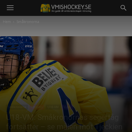
Hem
Småkronorna
Småkronorna
Tjeckien
U18-VM
Video
U18-VM: Småkronornas segertåg
fortsätter – se målen mot Tjeckien