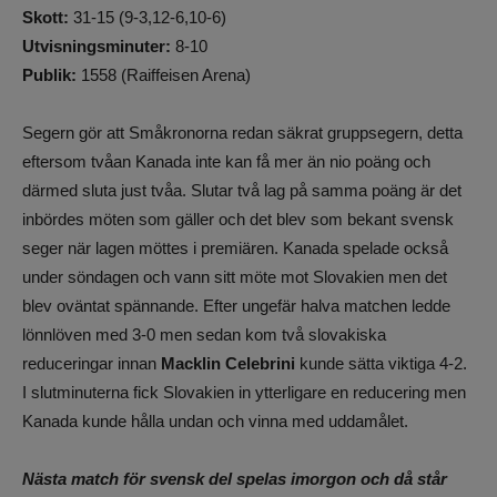
Skott:
31-15 (9-3,12-6,10-6)
Utvisningsminuter:
8-10
Publik:
1558 (Raiffeisen Arena)
Segern gör att Småkronorna redan säkrat gruppsegern, detta
eftersom tvåan Kanada inte kan få mer än nio poäng och
därmed sluta just tvåa. Slutar två lag på samma poäng är det
inbördes möten som gäller och det blev som bekant svensk
seger när lagen möttes i premiären. Kanada spelade också
under söndagen och vann sitt möte mot Slovakien men det
blev oväntat spännande. Efter ungefär halva matchen ledde
lönnlöven med 3-0 men sedan kom två slovakiska
reduceringar innan
Macklin Celebrini
kunde sätta viktiga 4-2.
I slutminuterna fick Slovakien in ytterligare en reducering men
Kanada kunde hålla undan och vinna med uddamålet.
Nästa match för svensk del spelas imorgon och då står