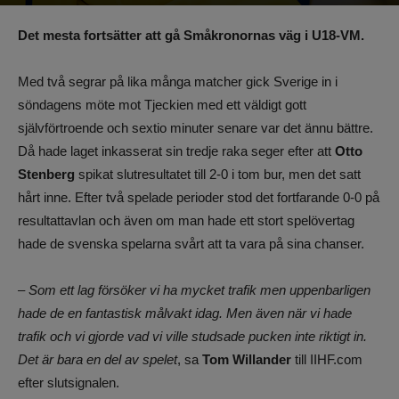
Av
Benjamin Lindkvist
-
24 april 2023, 07:10
1169
0
Det mesta fortsätter att gå Småkronornas väg i U18-VM.
Med två segrar på lika många matcher gick Sverige in i
söndagens möte mot Tjeckien med ett väldigt gott
självförtroende och sextio minuter senare var det ännu bättre.
Då hade laget inkasserat sin tredje raka seger efter att
Otto
Stenberg
spikat slutresultatet till 2-0 i tom bur, men det satt
hårt inne. Efter två spelade perioder stod det fortfarande 0-0 på
resultattavlan och även om man hade ett stort spelövertag
hade de svenska spelarna svårt att ta vara på sina chanser.
– Som ett lag försöker vi ha mycket trafik men uppenbarligen
hade de en fantastisk målvakt idag. Men även när vi hade
trafik och vi gjorde vad vi ville studsade pucken inte riktigt in.
Det är bara en del av spelet
, sa
Tom Willander
till IIHF.com
efter slutsignalen.