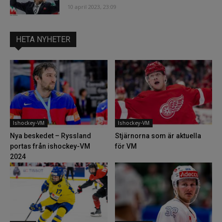
10 april 2023, 23:09
HETA NYHETER
Ishockey-VM
Ishockey-VM
Nya beskedet – Ryssland
Stjärnorna som är aktuella
portas från ishockey-VM
för VM
2024