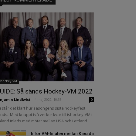
shockey-VM
UIDE: Så sänds Hockey-VM 2022
njamin Lindkvist
-
4 maj 2022, 10:38
0
 står det klart hur säsongens sista hockeyfest
nds. Med knappt två veckor kvar till ishockey-VM i
nland inleds med mötet mellan USA och Lettland...
Inför VM-finalen mellan Kanada