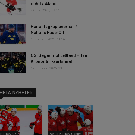
och Tyskland
28 maj 2023, 17:44
Här är lagkaptenerna i 4
Nations Face-Off
1 februari 2025, 11:56
OS: Seger mot Lettland – Tre
Kronor till kvartsfinal
17 februari 2026, 23:38
HETA NYHETER
shockey-OS
Beijer Hockey Games