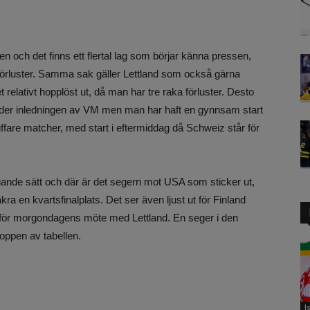
n och det finns ett flertal lag som börjar känna pressen,
förluster. Samma sak gäller Lettland som också gärna
t relativt hopplöst ut, då man har tre raka förluster. Desto
under inledningen av VM men man har haft en gynnsam start
uffare matcher, med start i eftermiddag då Schweiz står för
gande sätt och där är det segern mot USA som sticker ut,
ra en kvartsfinalplats. Det ser även ljust ut för Finland
 inför morgondagens möte med Lettland. En seger i den
toppen av tabellen.
I