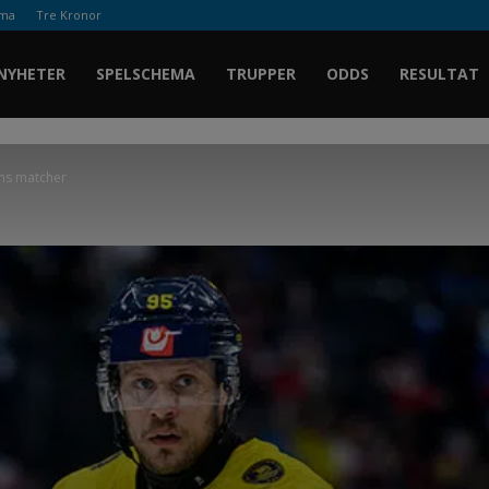
ema
Tre Kronor
Ishockey.se
NYHETER
SPELSCHEMA
TRUPPER
ODDS
RESULTAT
ens matcher