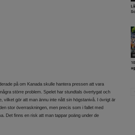
Lå
Sc
I
10
ag
erade på om Kanada skulle hantera pressen att vara
n några större problem. Spelet har stundtals övertygat och
 vilket gör att man ännu inte nått sin högstanivå. I övrigt är
 den stor överraskningen, men precis som i fallet med
. Det finns en risk att man tappar poäng under de