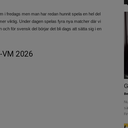
m i fredags men man har redan hunnit spela en hel del
lt mer viktig. Under dagen spelas fyra nya matcher där vi
 och för svensk del börjar det bli dags att sätta sig i en
ey-VM 2026
I
G
Be
Nu
sä
Fi