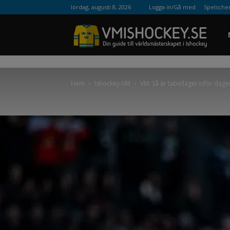
lördag, augusti 8, 2026
Logga in/Gå med
Spelsch
VM
Hem
Ishockey-VM
VM: Så är tabelläget inför dag