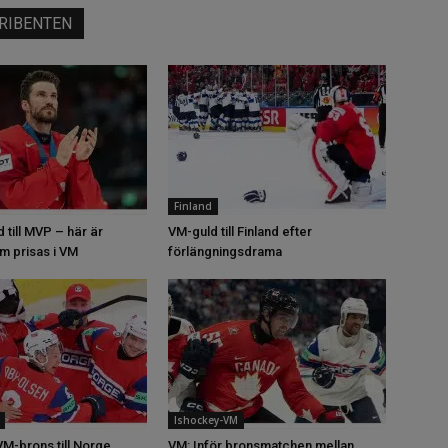
RIBENTEN
Finland
d till MVP – här är
VM-guld till Finland efter
m prisas i VM
förlängningsdrama
Ishockey-VM
M-brons till Norge
VM: Inför bronsmatchen mellan