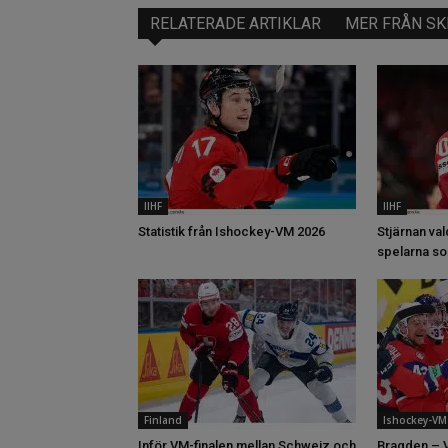
RELATERADE ARTIKLAR
MER FRÅN SK
IIHF
IIHF
Statistik från Ishockey-VM 2026
Stjärnan val
spelarna so
Finland
Ishockey-VM
Inför VM-finalen mellan Schweiz och
Bragden – V