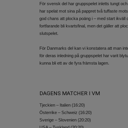
För svensk del har gruppspelet inletts tungt oc
har spelat mot sina på pappret två tuffaste m
god chans att plocka poäng i – med start ikväll
fortfarande bli kvartsfinal, men det gäller att p
slutspelet.
För Danmarks del kan vi konstatera att man inte 
för deras inledning på gruppspelet har varit bly
kunna bli ett av de fyra främsta lagen.
DAGENS MATCHER I VM
Tjeckien – Italien (16:20)
Österrike – Schweiz (16:20)
Sverige – Slovenien (20:20)
USA – Tyskland (20:20)