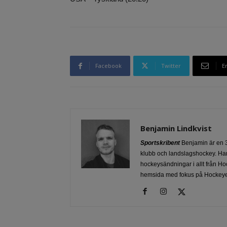
Facebook
Twitter
E
Benjamin Lindkvist
Sportskribent
Benjamin är en 3
klubb och landslagshockey. Han
hockeysändningar i allt från Ho
hemsida med fokus på Hockeye