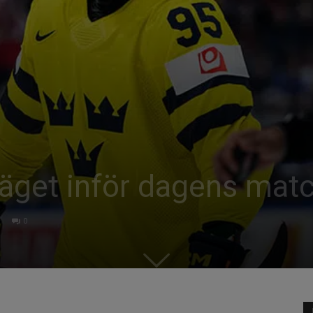
läget inför dagens mat
0