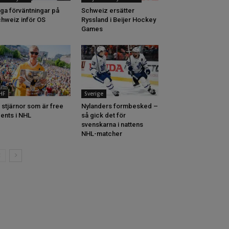
ga förväntningar på
Schweiz ersätter
hweiz inför OS
Ryssland i Beijer Hockey
Games
IHF
Sverige
 stjärnor som är free
Nylanders formbesked –
ents i NHL
så gick det för
svenskarna i nattens
NHL-matcher