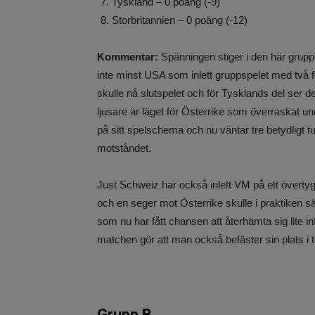
Tyskland – 0 poäng (-9)
Storbritannien – 0 poäng (-12)
Kommentar:
Spänningen stiger i den här gruppe
inte minst USA som inlett gruppspelet med två 
skulle nå slutspelet och för Tysklands del ser de
ljusare är läget för Österrike som överraskat 
på sitt spelschema och nu väntar tre betydligt t
motståndet.
Just Schweiz har också inlett VM på ett överty
och en seger mot Österrike skulle i praktiken säk
som nu har fått chansen att återhämta sig lite
matchen gör att man också befäster sin plats i 
Grupp B