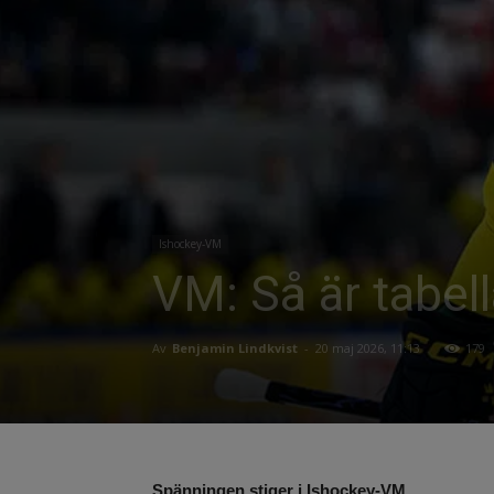
Ishockey-VM
VM: Så är tabel
Av
Benjamin Lindkvist
-
20 maj 2026, 11:13
179
Spänningen stiger i Ishockey-VM.