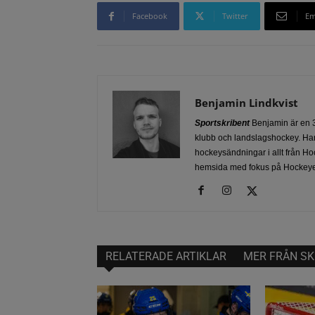
Facebook
Twitter
Em
Benjamin Lindkvist
Sportskribent
Benjamin är en 3
klubb och landslagshockey. Han
hockeysändningar i allt från Ho
hemsida med fokus på Hockeye
RELATERADE ARTIKLAR
MER FRÅN SK