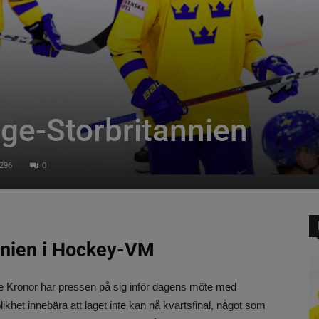
rige-Storbritannien
296
0
annien i Hockey-VM
re Kronor har pressen på sig inför dagens möte med
ikhet innebära att laget inte kan nå kvartsfinal, något som