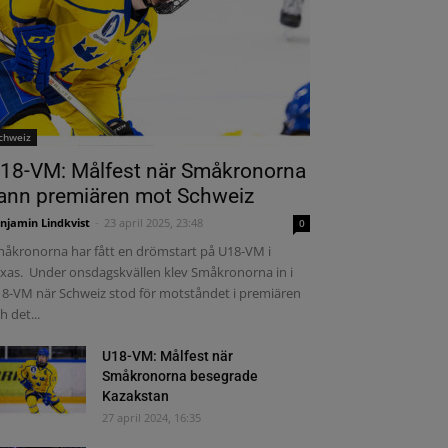
chweiz
18-VM: Målfest när Småkronorna
ann premiären mot Schweiz
njamin Lindkvist
-
23 april 2025, 23:48
0
åkronorna har fått en drömstart på U18-VM i
xas. Under onsdagskvällen klev Småkronorna in i
8-VM när Schweiz stod för motståndet i premiären
h det...
U18-VM: Målfest när
Småkronorna besegrade
Kazakstan
27 april 2024, 16:35