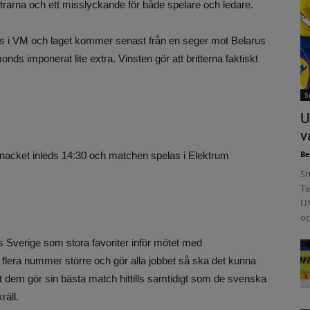
rtrarna och ett misslyckande för både spelare och ledare.
ills i VM och laget kommer senast från en seger mot Belarus
s imponerat lite extra. Vinsten gör att britterna faktiskt
S
U
v
Be
nacket inleds 14:30 och matchen spelas i Elektrum
Sm
Te
U1
oc
ses Sverige som stora favoriter inför mötet med
r flera nummer större och gör alla jobbet så ska det kunna
t att dem gör sin bästa match hittills samtidigt som de svenska
räll.