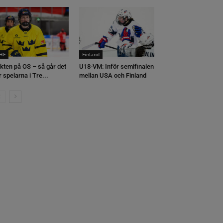
IHF
Finland
kten på OS – så går det
U18-VM: Inför semifinalen
r spelarna i Tre...
mellan USA och Finland