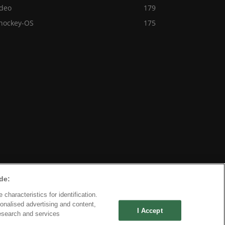
ideo
179
shockey-OS
175
de:
characteristics for identification.
onalised advertising and content,
I Accept
esearch and services