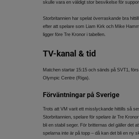
skulle vara en väldigt stor besvikelse för suppo
Storbritannien har spelat överraskande bra hitt
efter att spelare som Liam Kirk och Mike Hammond
ligger före Tre Kronor i tabellen.
TV-kanal & tid
Matchen startar 15:15 och sänds på SVT1, förs
Olympic Centre (Riga).
Förväntningar på Sverige
Trots att VM varit ett misslyckande hittills så 
Storbritannien, spelare för spelare är Tre Krono
bli en stabil seger. För britternas del gäller de
spelarna inte är på topp – då kan det bli en ny sk