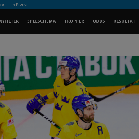
ema
Tre Kronor
Ishockey.se
NYHETER
SPELSCHEMA
TRUPPER
ODDS
RESULTAT
n