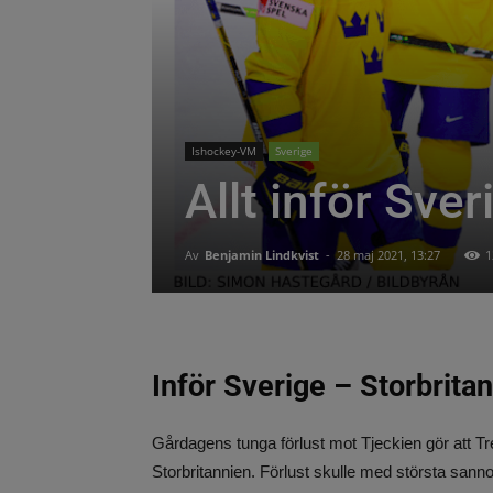
Ishockey-VM
Sverige
Allt inför Sve
Av
Benjamin Lindkvist
-
28 maj 2021, 13:27
1
Inför Sverige – Storbrit
Gårdagens tunga förlust mot Tjeckien gör att T
Storbritannien. Förlust skulle med största sannol