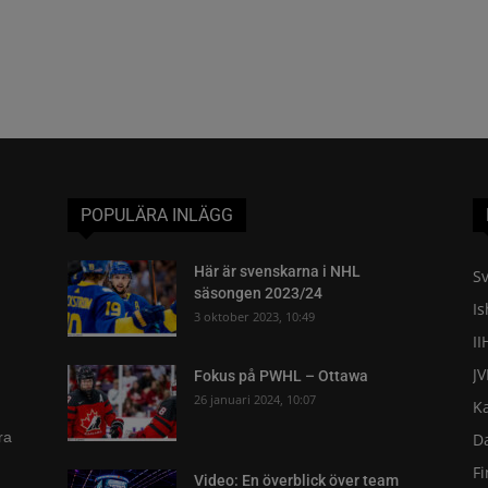
POPULÄRA INLÄGG
Här är svenskarna i NHL
Sv
säsongen 2023/24
I
3 oktober 2023, 10:49
II
J
Fokus på PWHL – Ottawa
26 januari 2024, 10:07
K
ra
D
F
Video: En överblick över team