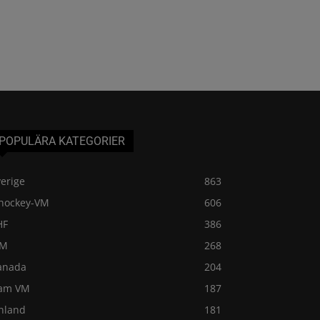
POPULÄRA KATEGORIER
erige
863
shockey-VM
606
HF
386
VM
268
anada
204
am VM
187
inland
181