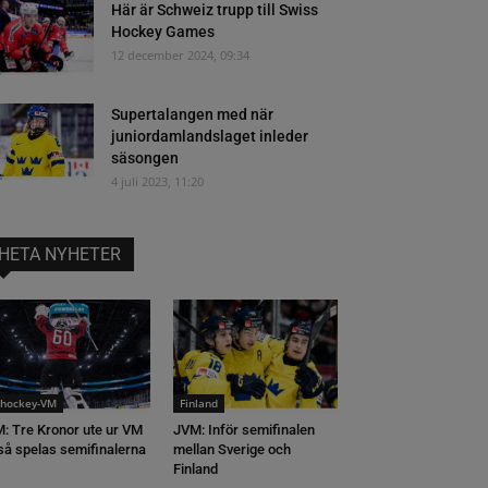
Här är Schweiz trupp till Swiss
Hockey Games
12 december 2024, 09:34
Supertalangen med när
juniordamlandslaget inleder
säsongen
4 juli 2023, 11:20
HETA NYHETER
shockey-VM
Finland
: Tre Kronor ute ur VM
JVM: Inför semifinalen
så spelas semifinalerna
mellan Sverige och
Finland