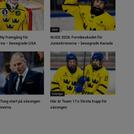
IIHF
Ny framgång för
WJSS 2026: Formbeskedet för
rna – besegrade USA
Juniorkronorna – besegrade Kanada
Sverige
Tung start på säsongen
Här är Team 17:s första trupp för
ronorna
säsongen