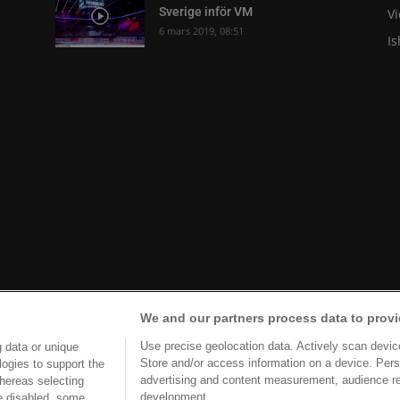
Sverige inför VM
V
6 mars 2019, 08:51
I
We and our partners process data to provi
Use precise geolocation data. Actively scan device 
 data or unique
Store and/or access information on a device. Pers
logies to support the
advertising and content measurement, audience r
hereas selecting
development.
re disabled, some