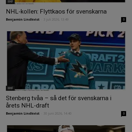
IIHF
NHL-kollen: Flyttkaos för svenskarna
Benjamin Lindkvist
-
3 juli 2026, 13:49
0
IIHF
Stenberg tvåa – så det för svenskarna i
årets NHL-draft
Benjamin Lindkvist
-
30 juni 2026, 14:40
0