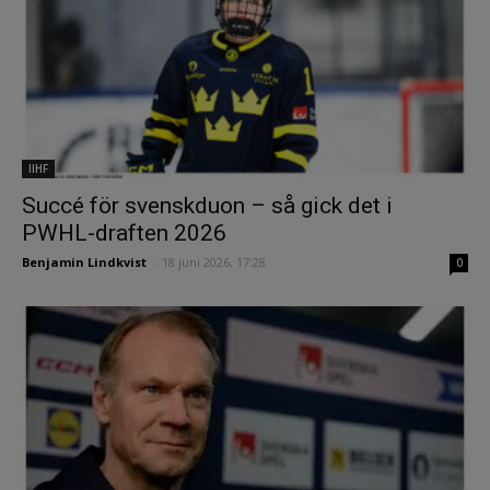
IIHF
Succé för svenskduon – så gick det i
PWHL-draften 2026
Benjamin Lindkvist
-
18 juni 2026, 17:28
0