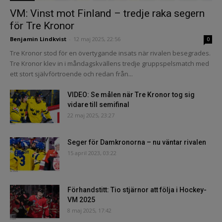
VM: Vinst mot Finland – tredje raka segern
för Tre Kronor
Benjamin Lindkvist
-
12 maj 2025, 22:56
0
Tre Kronor stod för en övertygande insats när rivalen besegrades.
Tre Kronor klev in i måndagskvällens tredje gruppspelsmatch med
ett stort självförtroende och redan från...
VIDEO: Se målen när Tre Kronor tog sig
vidare till semifinal
22 maj 2025, 23:27
Seger för Damkronorna – nu väntar rivalen
15 april 2023, 03:22
Förhandstitt: Tio stjärnor att följa i Hockey-
VM 2025
8 maj 2025, 17:42