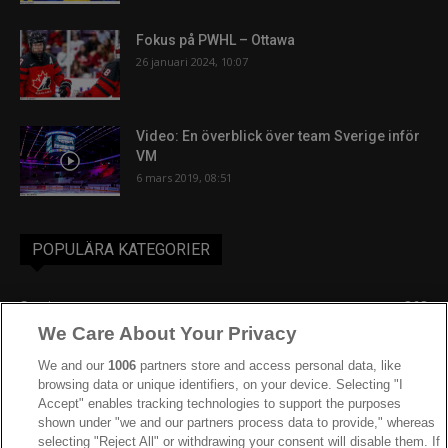
Fokus på PWHL – Ottawa
26 januari 2024, 10:07
Video: En överblick över team Sverige inför
VM
6 mars 2019, 08:51
POPULÄRA KATEGORIER
Sverige
863
We Care About Your Privacy
Ishockey-VM
606
IIHF
387
We and our
1006
partners store and access personal data, like
browsing data or unique identifiers, on your device. Selecting "I
JVM
268
Accept" enables tracking technologies to support the purposes
shown under "we and our partners process data to provide," whereas
Kanada
205
selecting "Reject All" or withdrawing your consent will disable them. If