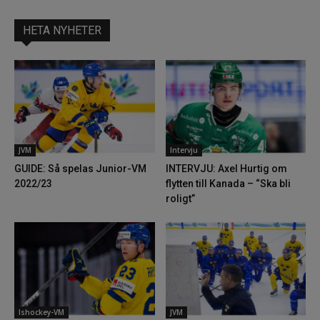
HETA NYHETER
JVM
Intervju
GUIDE: Så spelas Junior-VM
INTERVJU: Axel Hurtig om
2022/23
flytten till Kanada – “Ska bli
roligt”
Ishockey-VM
JVM