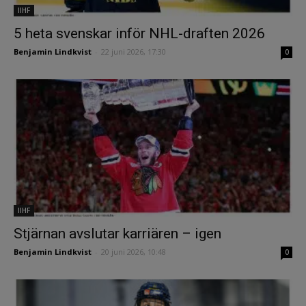
IIHF
5 heta svenskar inför NHL-draften 2026
Benjamin Lindkvist
-
22 juni 2026, 17:30
0
IIHF
Stjärnan avslutar karriären – igen
Benjamin Lindkvist
-
20 juni 2026, 10:48
0