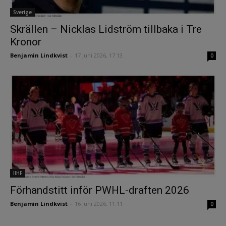
Sverige
Skrällen – Nicklas Lidström tillbaka i Tre
Kronor
Benjamin Lindkvist
-
17 juni 2026, 17:13
0
IIHF
Förhandstitt inför PWHL-draften 2026
Benjamin Lindkvist
-
16 juni 2026, 11:11
0