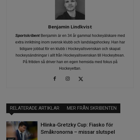
Benjamin Lindkvist
Sportskribent
Benjamin är en 34 år gammal hockeyälskare med
extra inriktning inom svensk klubb och landslagshockey. Han har
tidigare jobbat för en klubb i Hockeyallsvenskan och skapat
hockeysändningar i allt från Hockeyallsvenskan till Hockeytrean.
På fritiden så driver han en egen hemsida med fokus på
Hockeyettan.
RELATERADE ARTIKLAR
MER FRÅN SKRIBENTEN
Hlinka-Gretzky Cup: Fiasko för
Småkronorna – missar slutspel
IIHF