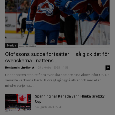
Sverige
Olofssons succé fortsätter – så gick det för
svenskarna i nattens...
Benjamin Lindkvist
-
29 oktober 2025, 11:53
0
Under natten stärkte flera svenska spelare sina aktier inför OS. De
senaste veckorna har NHL dragit igång på allvar och mer eller
mindre varje natt...
Spänning när Kanada vann Hlinka Gretzky
Cup
5 augusti 2023, 22:49