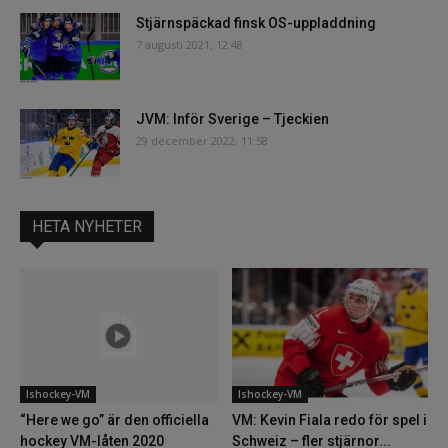
Stjärnspäckad finsk OS-uppladdning
7 augusti 2021, 12:48
JVM: Inför Sverige – Tjeckien
29 december 2022, 11:58
HETA NYHETER
Ishockey-VM
Ishockey-VM
“Here we go” är den officiella
VM: Kevin Fiala redo för spel i
hockey VM-låten 2020
Schweiz – fler stjärnor...