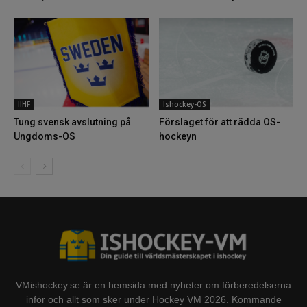
IIHF
Ishockey-OS
Tung svensk avslutning på
Förslaget för att rädda OS-
Ungdoms-OS
hockeyn
VMishockey.se är en hemsida med nyheter om förberedelserna
inför och allt som sker under Hockey VM 2026. Kommande