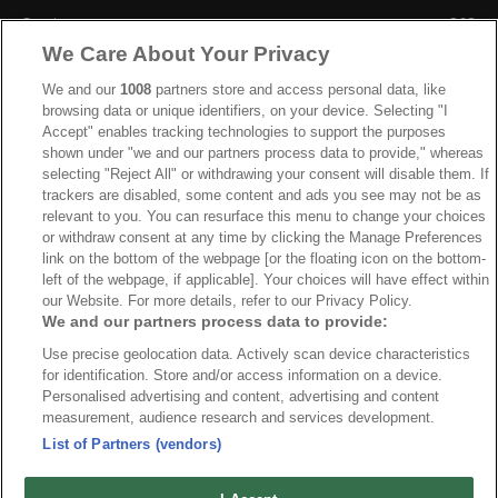
Sverige
863
We Care About Your Privacy
Ishockey-VM
606
IIHF
388
We and our
1008
partners store and access personal data, like
browsing data or unique identifiers, on your device. Selecting "I
JVM
268
Accept" enables tracking technologies to support the purposes
shown under "we and our partners process data to provide," whereas
Kanada
205
selecting "Reject All" or withdrawing your consent will disable them. If
Dam VM
187
trackers are disabled, some content and ads you see may not be as
relevant to you. You can resurface this menu to change your choices
Finland
181
or withdraw consent at any time by clicking the Manage Preferences
Video
179
link on the bottom of the webpage [or the floating icon on the bottom-
left of the webpage, if applicable]. Your choices will have effect within
Ishockey-OS
175
our Website. For more details, refer to our Privacy Policy.
We and our partners process data to provide:
Use precise geolocation data. Actively scan device characteristics
for identification. Store and/or access information on a device.
Om oss
Redaktionen
Kontakta oss
Cookies
Integritetspolicy
Personalised advertising and content, advertising and content
measurement, audience research and services development.
© 2026 VMishockey.se | Alla rättigheter är reserverade.
List of Partners (vendors)
Spel utan konto innebär att man använder e-legitimation för registrering.