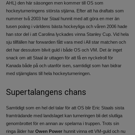
AHL) den här säsongen men kommer till OS som
hockeyturneringens största stjärna. Efter att ha draftats som
nummer två 2003 har Staal hunnit med att göra en mer än
tusen poäng i världens bästa hockeyliga och våren 2006 hade
han stor del i att Carolina lyckades vinna Stanley Cup. Vid hela
sju tillfällen har forwarden fått vara med i All star matchen och
det har dessutom blivit guld i både OS och VM. Det är inget
snack om att Staal är uttagen för att få en nyckelroll för
Kanada både på och utanför isen, samtidigt som han bidrar
med stjärnglans till hela hockeyturneringen.
Supertalangens chans
Samtidigt som en hel del talar för att OS blir Eric Staals sista
framträdande med landslaget kan turneringen bli det slutliga
genombrottet för en annan av spelarna i truppen. Trots sin
ringa ålder har
Owen Power
hunnit vinna ett VM-guld och nu