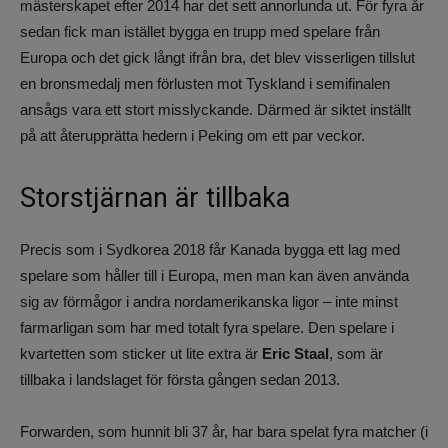
mästerskapet efter 2014 har det sett annorlunda ut. För fyra år
sedan fick man istället bygga en trupp med spelare från
Europa och det gick långt ifrån bra, det blev visserligen tillslut
en bronsmedalj men förlusten mot Tyskland i semifinalen
ansågs vara ett stort misslyckande. Därmed är siktet inställt
på att återupprätta hedern i Peking om ett par veckor.
Storstjärnan är tillbaka
Precis som i Sydkorea 2018 får Kanada bygga ett lag med
spelare som håller till i Europa, men man kan även använda
sig av förmågor i andra nordamerikanska ligor – inte minst
farmarligan som har med totalt fyra spelare. Den spelare i
kvartetten som sticker ut lite extra är
Eric Staal
, som är
tillbaka i landslaget för första gången sedan 2013.
Forwarden, som hunnit bli 37 år, har bara spelat fyra matcher (i