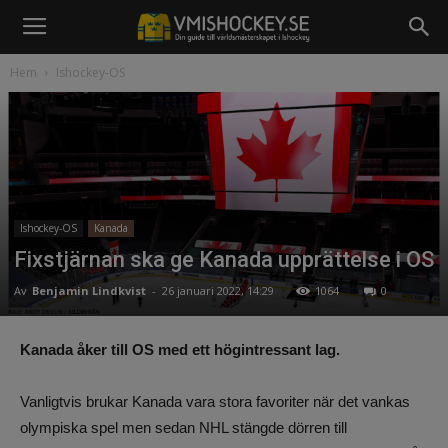
Hem
Ishockey-OS
Ishockey-OS
Kanada
Fixstjärnan ska ge Kanada upprättelse i OS
Av
Benjamin Lindkvist
-
26 januari 2022, 14:29
1064
0
Kanada åker till OS med ett högintressant lag.
Vanligtvis brukar Kanada vara stora favoriter när det vankas
olympiska spel men sedan NHL stängde dörren till