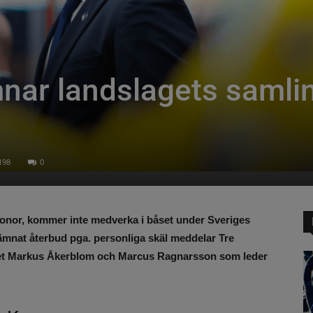
nar landslagets samlin
198
0
onor, kommer inte medverka i båset under Sveriges
ämnat återbud pga. personliga skäl meddelar Tre
tället Markus Åkerblom och Marcus Ragnarsson som leder