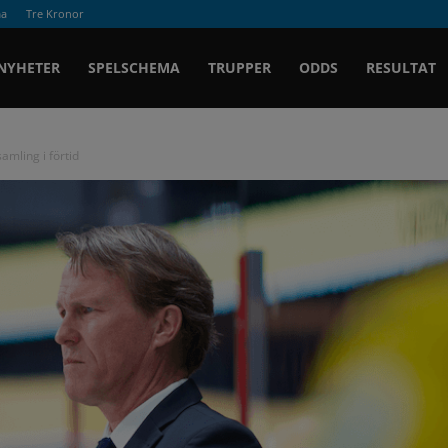
ma
Tre Kronor
Ishockey.se
NYHETER
SPELSCHEMA
TRUPPER
ODDS
RESULTAT
mling i förtid