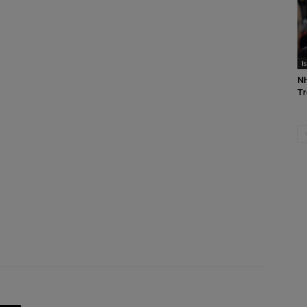
I
NH
Tr