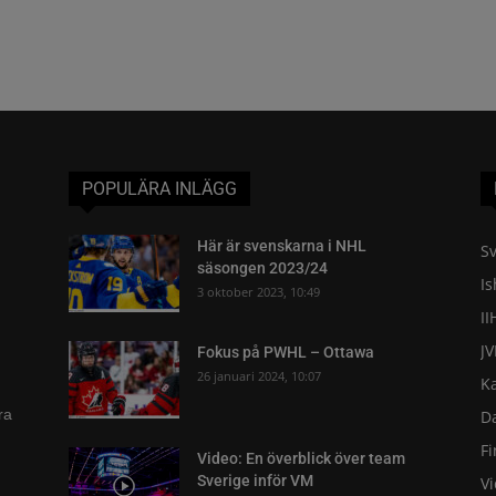
POPULÄRA INLÄGG
Här är svenskarna i NHL
Sv
säsongen 2023/24
I
3 oktober 2023, 10:49
II
J
Fokus på PWHL – Ottawa
26 januari 2024, 10:07
K
ra
D
F
Video: En överblick över team
Sverige inför VM
V