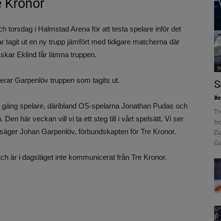
e Kronor
orsdag i Halmstad Arena för att testa spelare inför det
tagit ut en ny trupp jämfört med tidigare matcherna där
kar Eklind får lämna truppen.
I
erar Garpenlöv truppen som tagits ut.
S
Be
ett gäng spelare, däribland OS-spelarna Jonathan Pudas och
Tr
här veckan vill vi ta ett steg till i vårt spelsätt. Vi ser
ho
säger Johan Garpenlöv, förbundskapten för Tre Kronor.
Da
Ga
ch är i dagsläget inte kommunicerat från Tre Kronor.