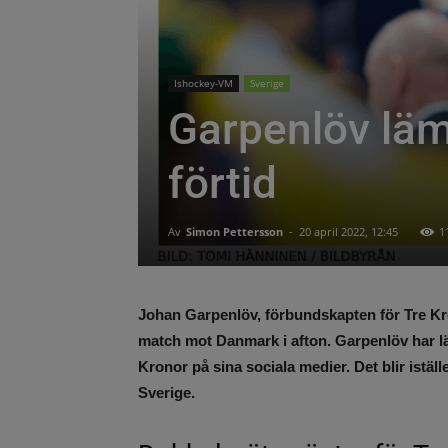
Ishockey-VM
Sverige
Garpenlöv läm
förtid
Av
Simon Pettersson
-
20 april 2022, 12:45
1
Johan Garpenlöv, förbundskapten för Tre Kr
match mot Danmark i afton. Garpenlöv har l
Kronor på sina sociala medier. Det blir is
Sverige.