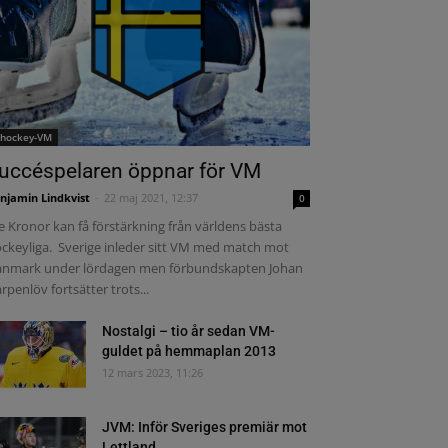
shockey-VM
uccéspelaren öppnar för VM
njamin Lindkvist
-
22 maj 2021, 12:37
0
e Kronor kan få förstärkning från världens bästa
ckeyliga. Sverige inleder sitt VM med match mot
nmark under lördagen men förbundskapten Johan
rpenlöv fortsätter trots...
Nostalgi – tio år sedan VM-
guldet på hemmaplan 2013
12 mars 2023, 11:26
JVM: Inför Sveriges premiär mot
Lettland