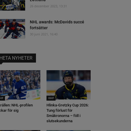
26 december 2023, 13:31
NHL awards: McDavids succé
fortsätter
30 juni 2021, 16:40
HETA NYHETER
IHF
IIHF
rällen: NHL-profilen
Hlinka-Gretzky Cup 2026:
ckar för sig
Tung förlust för
Småkronorna – föll i
slutsekunderna