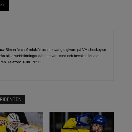
ail
ktör
Simon är chefredaktör och ansvarig utgivare på VMishockey.se.
ån olika webbtidningar där han varit med och bevakat flertalet
åren.
Telefon:
0708178563
RIBENTEN