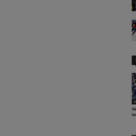
I
Sk
ta