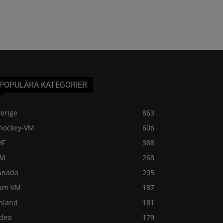
POPULÄRA KATEGORIER
erige
863
shockey-VM
606
HF
388
VM
268
anada
205
am VM
187
inland
181
ideo
179