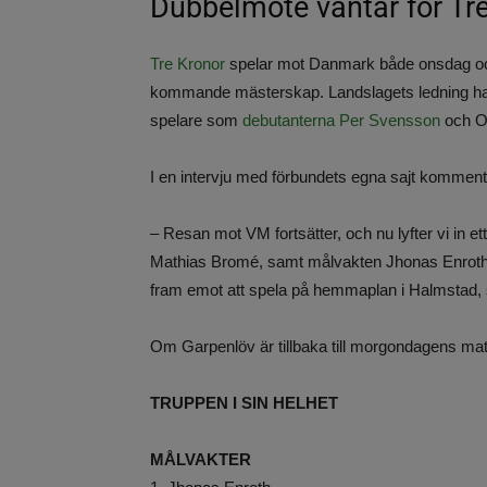
Dubbelmöte väntar för Tr
Tre Kronor
spelar mot Danmark både onsdag och t
kommande mästerskap. Landslagets ledning har 
spelare som
debutanterna Per Svensson
och Os
I en intervju med förbundets egna sajt komment
– Resan mot VM fortsätter, och nu lyfter vi in 
Mathias Bromé, samt målvakten Jhonas Enroth. Den 
fram emot att spela på hemmaplan i Halmstad, 
Om Garpenlöv är tillbaka till morgondagens mat
TRUPPEN I SIN HELHET
MÅLVAKTER