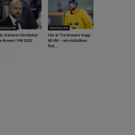
shockey-VM
Ishockey-VM
L-tränaren förstärker
Här är Tre Kronors trupp
e Kronor i VM 2025
till VM – om statistiken
fick...