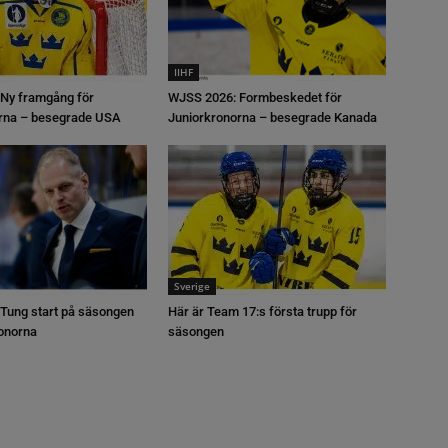
IIHF
Ny framgång för
WJSS 2026: Formbeskedet för
rna – besegrade USA
Juniorkronorna – besegrade Kanada
Sverige
Tung start på säsongen
Här är Team 17:s första trupp för
ronorna
säsongen