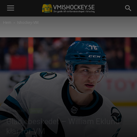
Hem
Ishockey-VM
Ishockey-VM
Sverige
Glädjebeskedet – William Eklund
klar för VM