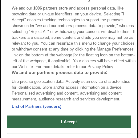
IIHF
387
We and our
1006
partners store and access personal data, like
browsing data or unique identifiers, on your device. Selecting "I
JVM
268
Accept" enables tracking technologies to support the purposes
shown under "we and our partners process data to provide," whereas
Kanada
205
selecting "Reject All" or withdrawing your consent will disable them. If
Dam VM
187
trackers are disabled, some content and ads you see may not be as
relevant to you. You can resurface this menu to change your choices
Finland
181
or withdraw consent at any time by clicking the Manage Preferences
Video
179
link on the bottom of the webpage [or the floating icon on the bottom-
left of the webpage, if applicable]. Your choices will have effect within
Ishockey-OS
175
our Website. For more details, refer to our Privacy Policy.
We and our partners process data to provide:
Use precise geolocation data. Actively scan device characteristics
for identification. Store and/or access information on a device.
Om oss
Redaktionen
Kontakta oss
Cookies
Integritetspolicy
Personalised advertising and content, advertising and content
measurement, audience research and services development.
© 2026 VMishockey.se | Alla rättigheter är reserverade.
List of Partners (vendors)
Spel utan konto innebär att man använder e-legitimation för registrering.
I Accept