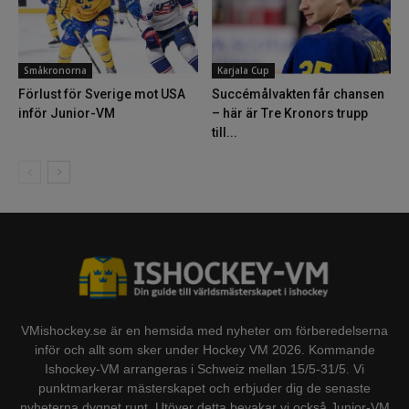
Småkronorna
Karjala Cup
Förlust för Sverige mot USA
Succémålvakten får chansen
inför Junior-VM
– här är Tre Kronors trupp
till...
VMishockey.se är en hemsida med nyheter om förberedelserna
inför och allt som sker under Hockey VM 2026. Kommande
Ishockey-VM arrangeras i Schweiz mellan 15/5-31/5. Vi
punktmarkerar mästerskapet och erbjuder dig de senaste
nyheterna dygnet runt. Utöver detta bevakar vi också Junior-VM