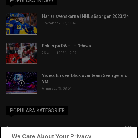
POPULÄRA INLÄGG
Här är svenskarna i NHL säsongen 2023/24
3 oktober 2023, 10:49
Fokus på PWHL – Ottawa
26 januari 2024, 10:07
Video: En överblick över team Sverige inför
VM
6 mars 2019, 08:51
POPULÄRA KATEGORIER
Sverige
863
We Care About Your Privacy
Ishockey-VM
606