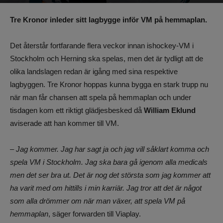
Av
Benjamin Lindkvist
-
8 april 2025, 23:21
610
0
Tre Kronor inleder sitt lagbygge inför VM på hemmaplan.
Det återstår fortfarande flera veckor innan ishockey-VM i
Stockholm och Herning ska spelas, men det är tydligt att de
olika landslagen redan är igång med sina respektive
lagbyggen. Tre Kronor hoppas kunna bygga en stark trupp nu
när man får chansen att spela på hemmaplan och under
tisdagen kom ett riktigt glädjesbesked då
William Eklund
aviserade att han kommer till VM.
– Jag kommer. Jag har sagt ja och jag vill såklart komma och
spela VM i Stockholm. Jag ska bara gå igenom alla medicals
men det ser bra ut. Det är nog det största som jag kommer att
ha varit med om hittills i min karriär. Jag tror att det är något
som alla drömmer om när man växer, att spela VM på
hemmaplan
, säger forwarden till Viaplay.