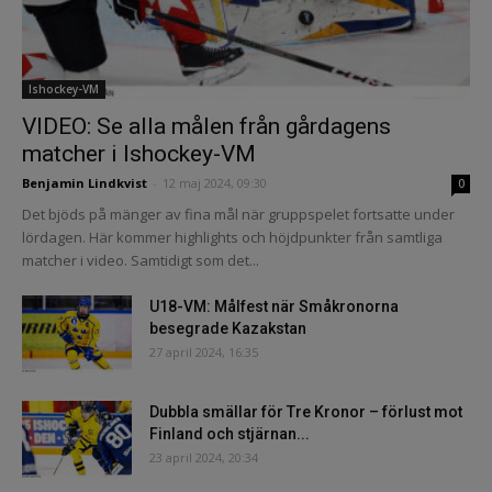
Ishockey-VM
VIDEO: Se alla målen från gårdagens
matcher i Ishockey-VM
Benjamin Lindkvist
-
12 maj 2024, 09:30
0
Det bjöds på mänger av fina mål när gruppspelet fortsatte under
lördagen. Här kommer highlights och höjdpunkter från samtliga
matcher i video. Samtidigt som det...
U18-VM: Målfest när Småkronorna
besegrade Kazakstan
27 april 2024, 16:35
Dubbla smällar för Tre Kronor – förlust mot
Finland och stjärnan...
23 april 2024, 20:34