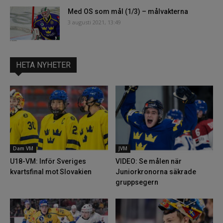
Med OS som mål (1/3) – målvakterna
3 augusti 2021, 13:49
HETA NYHETER
Dam VM
JVM
U18-VM: Inför Sveriges
VIDEO: Se målen när
kvartsfinal mot Slovakien
Juniorkronorna säkrade
gruppsegern