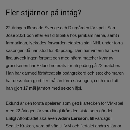
Fler stjärnor på intåg?
22-åringen lämnade Sverige och Djurgården för spel i San
Jose 2021 och efter en tid tillbaka hos järnkaminerna, samt i
farmarligan, lyckades forwarden etablera sig i NHL under förra
säsongen då han stod för 45 poäng. Den här vintern har den
fina utvecklingen fortsatt och med några matcher kvar av
grundserien har Eklund noterats för 55 poäng på 72 matcher.
Han har därmed förbättrat sitt poängrekord och stockholmaren
har dessutom gjort fler mål än förra säsongen, i och med att
han gjort 17 mål jämfört med sexton ifjol.
Eklund är den första spelaren som gett klartecken för VM-spel
men 22-åringen lär vara långt ifrån den sista som gör det.
Enligt Aftonbladet ska även
Adam Larsson
, till vardags i
Seattle Kraken, vara på väg till VM och flertalet andra stjärnor