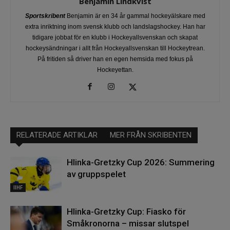
Benjamin Lindkvist
Sportskribent
Benjamin är en 34 år gammal hockeyälskare med
extra inriktning inom svensk klubb och landslagshockey. Han har
tidigare jobbat för en klubb i Hockeyallsvenskan och skapat
hockeysändningar i allt från Hockeyallsvenskan till Hockeytrean.
På fritiden så driver han en egen hemsida med fokus på
Hockeyettan.
RELATERADE ARTIKLAR
MER FRÅN SKRIBENTEN
Hlinka-Gretzky Cup 2026: Summering
av gruppspelet
IIHF
Hlinka-Gretzky Cup: Fiasko för
Småkronorna – missar slutspel