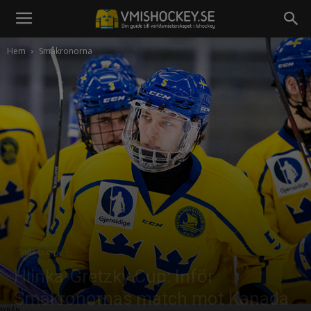
Hem
Småkronorna
Småkronorna
Hlinka-Gretzky Cup: Inför
Småkronornas match mot Kanada