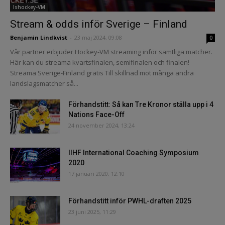
Ishockey-VM
Stream & odds inför Sverige – Finland
Benjamin Lindkvist
-
23 maj 2024, 09:08
0
Vår partner erbjuder Hockey-VM streaming inför samtliga matcher.
Här kan du streama kvartsfinalen, semifinalen och finalen!
Streama Sverige-Finland gratis Till skillnad mot många andra
landslagsmatcher så...
Förhandstitt: Så kan Tre Kronor ställa upp i 4
Nations Face-Off
24 november 2024, 13:24
IIHF International Coaching Symposium
2020
17 januari 2020, 12:10
Förhandstitt inför PWHL-draften 2025
23 juni 2025, 11:29