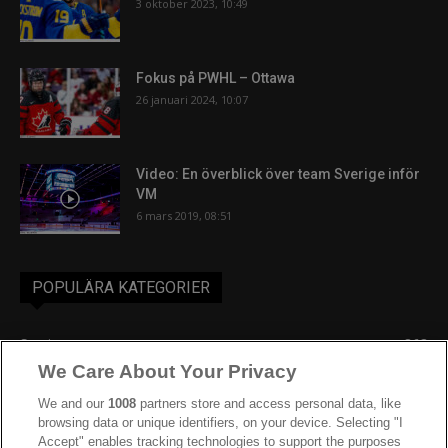
3 oktober 2023, 10:49
Fokus på PWHL – Ottawa
26 januari 2024, 10:07
Video: En överblick över team Sverige inför
VM
6 mars 2019, 08:51
POPULÄRA KATEGORIER
Sverige
863
We Care About Your Privacy
Ishockey-VM
606
IIHF
388
We and our
1008
partners store and access personal data, like
browsing data or unique identifiers, on your device. Selecting "I
JVM
268
Accept" enables tracking technologies to support the purposes