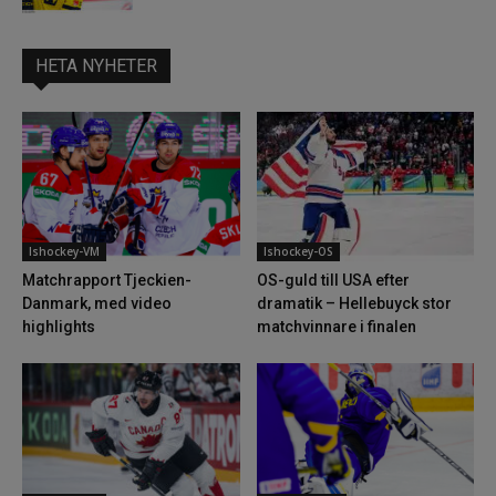
HETA NYHETER
Ishockey-VM
Ishockey-OS
Matchrapport Tjeckien-
OS-guld till USA efter
Danmark, med video
dramatik – Hellebuyck stor
highlights
matchvinnare i finalen