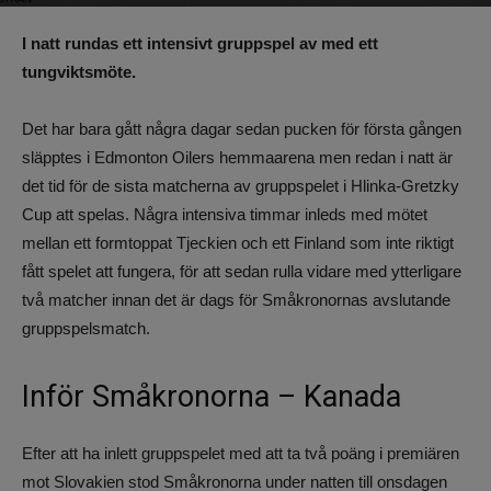
Av
Benjamin Lindkvist
-
7 augusti 2024, 17:48
730
0
I natt rundas ett intensivt gruppspel av med ett
tungviktsmöte.
Det har bara gått några dagar sedan pucken för första gången
släpptes i Edmonton Oilers hemmaarena men redan i natt är
det tid för de sista matcherna av gruppspelet i Hlinka-Gretzky
Cup att spelas. Några intensiva timmar inleds med mötet
mellan ett formtoppat Tjeckien och ett Finland som inte riktigt
fått spelet att fungera, för att sedan rulla vidare med ytterligare
två matcher innan det är dags för Småkronornas avslutande
gruppspelsmatch.
Inför Småkronorna – Kanada
Efter att ha inlett gruppspelet med att ta två poäng i premiären
mot Slovakien stod Småkronorna under natten till onsdagen