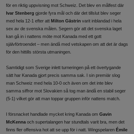
för en riktig uppvisning mot Schweiz. Det blev en målfest där
Ivar Stenberg
gjorde fyra mål och där det tillslut blev seger
med hela 12-1 efter att
Milton Gästrin
varit inblandad i hela
sex av de svenska målen. Segern gör att det svenska laget
kan gå in i nattens möte mot Kanada med ett gott
självförtroendet – men ändå med vetskapen om att det är dags
för den hittills största utmaningen.
Samtidigt som Sverige inlett turneringen på ett övertygande
sätt har Kanada gjort precis samma sak. I sin premiär slog
man Schweiz med hela 10-0 och även om det inte blev
samma siffror mot Slovakien så tog man ändå en stabil seger
(5-1) vilket gör att man toppar gruppen inför nattens match.
I försnacket handlade mycket kring Kanada om
Gavin
McKenna
och supertalangen har stundtals varit bra, men det
finns fler offensiva hot att se upp för i natt. Wingspelaren
Émile