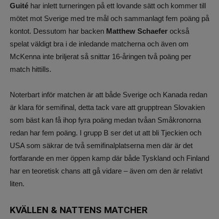
Guité
har inlett turneringen på ett lovande sätt och kommer till
mötet mot Sverige med tre mål och sammanlagt fem poäng på
kontot. Dessutom har backen
Matthew Schaefer
också
spelat väldigt bra i de inledande matcherna och även om
McKenna inte briljerat så snittar 16-åringen två poäng per
match hittills.
Noterbart inför matchen är att både Sverige och Kanada redan
är klara för semifinal, detta tack vare att grupptrean Slovakien
som bäst kan få ihop fyra poäng medan tvåan Småkronorna
redan har fem poäng. I grupp B ser det ut att bli Tjeckien och
USA som säkrar de två semifinalplatserna men där är det
fortfarande en mer öppen kamp där både Tyskland och Finland
har en teoretisk chans att gå vidare – även om den är relativt
liten.
KVÄLLEN & NATTENS MATCHER