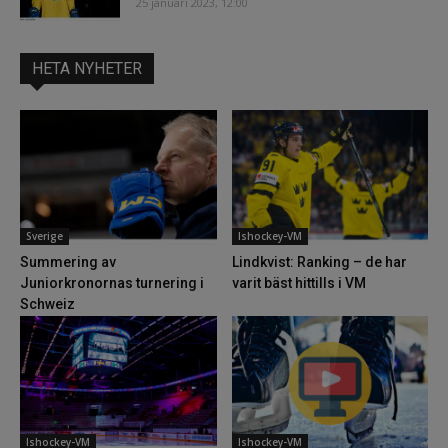
25 januari 2023, 12:00
HETA NYHETER
Sverige
Ishockey-VM
Summering av
Lindkvist: Ranking – de har
Juniorkronornas turnering i
varit bäst hittills i VM
Schweiz
Ishockey-VM
Ishockey-VM