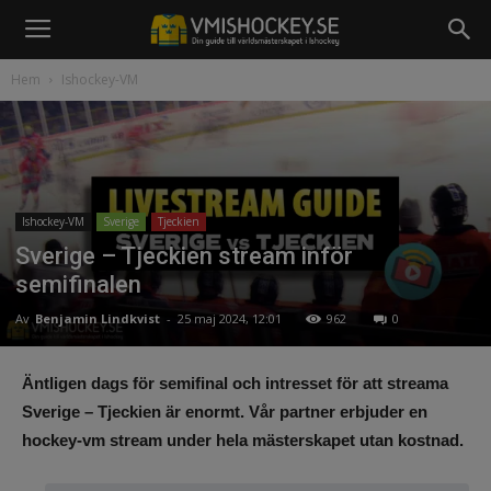
Hem
Ishockey-VM
Ishockey-VM
Sverige
Tjeckien
Sverige – Tjeckien stream inför
semifinalen
Av
Benjamin Lindkvist
-
25 maj 2024, 12:01
962
0
Äntligen dags för semifinal och intresset för att streama
Sverige – Tjeckien är enormt. Vår partner erbjuder en
hockey-vm stream under hela mästerskapet utan kostnad.