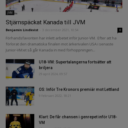
JVM
Stjärnspäckat Kanada till JVM
Benjamin Lindkvist
-
3 december 2021, 10:54
0
Förhandsfavoriten har inlett arbetet inför Junior-VM. Efter att ha
förlorat den dramatiska finalen mot ärkerivalen USA i senaste
Junior-VM:et så går Kanada in med förhoppningen...
U18-VM: Supertalangerna fortsätter att
briljera
29 april 2024, 09:57
OS: Inför Tre Kronors premiär mot Lettland
9 februari 2022, 18:21
Klart: De får chansen i genrepet inför U18-
VM