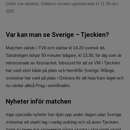
Odds kan ändras. Oddsen senast uppdaterade kl 11.58 den
25/5.
Var kan man se Sverige – Tjeckien?
Matchen sänds i TV6 och startar kl 14.20 svensk tid.
Sändningen börjar 50 minuter tidigare, kl 13.30, för dig som är
intresserade av försnacket. Intresset för att se VM i Tjeckien
har varit stort både på plats och hemifrån Sverige. Många
svenskar har varit på plats i Ostrava för att heja fram laget och
nu väntar alltså Prag i semifinalen.
Nyheter inför matchen
Inga speciella nyheter har dykt upp under dagen utan Sverige
mönstrar ett starkt lag i vanlig ordning och så även Tjeckien.
Inget av lagen har rapporterat några skador i skrivande stund