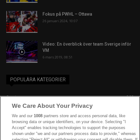
Fokus på PWHL – Ottawa
26 januari 2024, 10:07
Video: En överblick över team Sverige inför
VM
6 mars 2019, 08:51
POPULÄRA KATEGORIER
Sverige
863
We Care About Your Privacy
Ishockey-VM
606
IIHF
390
We and our
1008
partners store and access personal data, like
browsing data or unique identifiers, on your device. Selecting "I
JVM
268
Accept" enables tracking technologies to support the purposes
shown under "we and our partners process data to provide," whereas
Kanada
207
selecting "Reject All" or withdrawing your consent will disable them. If