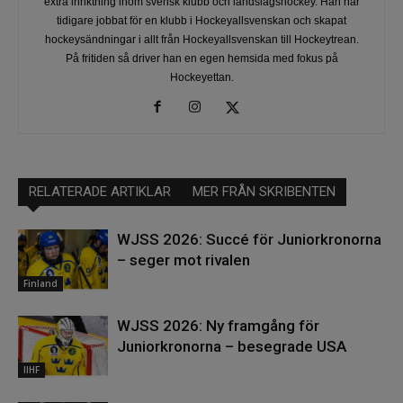
extra inriktning inom svensk klubb och landslagshockey. Han har
tidigare jobbat för en klubb i Hockeyallsvenskan och skapat
hockeysändningar i allt från Hockeyallsvenskan till Hockeytrean.
På fritiden så driver han en egen hemsida med fokus på
Hockeyettan.
RELATERADE ARTIKLAR
MER FRÅN SKRIBENTEN
WJSS 2026: Succé för Juniorkronorna
– seger mot rivalen
Finland
WJSS 2026: Ny framgång för
Juniorkronorna – besegrade USA
IIHF