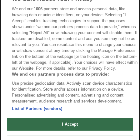
IIHF
387
We and our
1006
partners store and access personal data, like
browsing data or unique identifiers, on your device. Selecting "I
JVM
268
Accept" enables tracking technologies to support the purposes
shown under "we and our partners process data to provide," whereas
Kanada
205
selecting "Reject All" or withdrawing your consent will disable them. If
Dam VM
187
trackers are disabled, some content and ads you see may not be as
relevant to you. You can resurface this menu to change your choices
Finland
181
or withdraw consent at any time by clicking the Manage Preferences
Video
179
link on the bottom of the webpage [or the floating icon on the bottom-
left of the webpage, if applicable]. Your choices will have effect within
Ishockey-OS
175
our Website. For more details, refer to our Privacy Policy.
We and our partners process data to provide:
Use precise geolocation data. Actively scan device characteristics
for identification. Store and/or access information on a device.
Om oss
Redaktionen
Kontakta oss
Cookies
Integritetspolicy
Personalised advertising and content, advertising and content
measurement, audience research and services development.
© 2026 VMishockey.se | Alla rättigheter är reserverade.
List of Partners (vendors)
Spel utan konto innebär att man använder e-legitimation för registrering.
I Accept