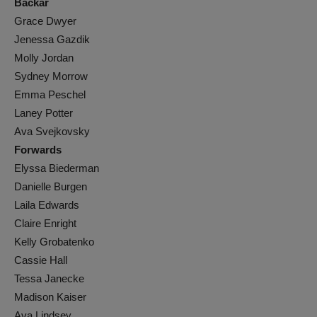
Backar
Grace Dwyer
Jenessa Gazdik
Molly Jordan
Sydney Morrow
Emma Peschel
Laney Potter
Ava Svejkovsky
Forwards
Elyssa Biederman
Danielle Burgen
Laila Edwards
Claire Enright
Kelly Grobatenko
Cassie Hall
Tessa Janecke
Madison Kaiser
Ava Lindsey