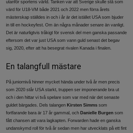
utanför sportens värld. Tanken var att Sverige skulle stå som
värd för U18-VM både 2021 och 2022 men förra årets
mästerskap ställdes in och i år är det istället USA som bjuder
in till en hockeyfest. Om än några månader senare än vanligt.
Det är naturligtvis tråkigt för svensk del men ganska passande
eftersom det var just USA som vann guld senast det begav
sig, 2020, efter att ha besegrat rivalen Kanada i finalen.
En talangfull mästare
På juniornivå hinner mycket hända under två år men precis
som 2020 står USA starkt, truppen ser imponerande bra ut
och i den hittar vi två spelare som var med när det senaste
guldet bärgades. Dels talangen
Kirsten Simms
som
fortfarande bara är 17 år gammal, och
Danielle Burgen
som
fått chansen att vara lagkapten. Forwarden hade en ganska
undanskymd roll för två år sedan men har utvecklats på ett fint