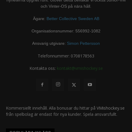
nyheterna dygnet runt. Utöver detta bevakar vi också Junior-VM
och Vinter-OS på nära håll.
Ägare:
Better Collective Sweden AB
Organisationsnummer: 556992-1082
Ansvarig utgivare:
Simon Pettersson
Telefonnummer: 0708178563
Kontakta oss:
kontakt@vmishockey.se
Kommersiellt innehåll. Alla bonusar du hittar på
VMishockey.se
från spelbolag är endast för nya kunder. Spela ansvarsfullt.