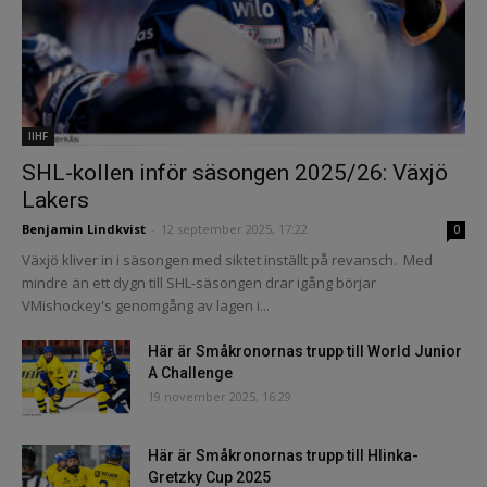
IIHF
SHL-kollen inför säsongen 2025/26: Växjö
Lakers
Benjamin Lindkvist
-
12 september 2025, 17:22
0
Växjö kliver in i säsongen med siktet inställt på revansch. Med
mindre än ett dygn till SHL-säsongen drar igång börjar
VMishockey's genomgång av lagen i...
Här är Småkronornas trupp till World Junior
A Challenge
19 november 2025, 16:29
Här är Småkronornas trupp till Hlinka-
Gretzky Cup 2025