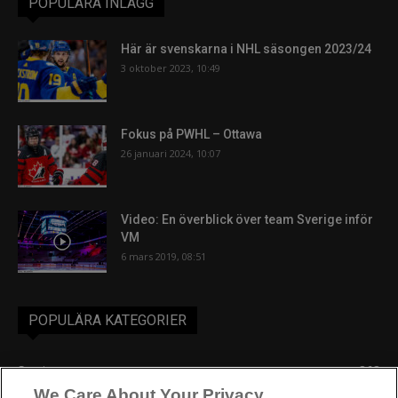
POPULÄRA INLÄGG
Här är svenskarna i NHL säsongen 2023/24
3 oktober 2023, 10:49
Fokus på PWHL – Ottawa
26 januari 2024, 10:07
Video: En överblick över team Sverige inför
VM
6 mars 2019, 08:51
POPULÄRA KATEGORIER
Sverige
863
We Care About Your Privacy
Ishockey-VM
606