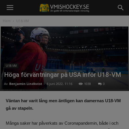
Hem
U18-VM
U18-VM
Höga förväntningar på USA inför U18-VM
Av
Benjamin Lindkvist
-
6 juni 2022, 11:16
1038
0
Väntan har varit lång men äntligen kan damernas U18-VM
gå av stapeln.
Många saker har påverkats av Coronapandemin, både i och