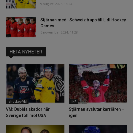
9 augusti 2025, 18:24
Stjärnan med i Schweiz trupp till Lidl Hockey
Games
6 november 2024, 11:28
HETA NYHETER
Ishockey-VM
IIHF
VM: Dubbla skador när
Stjärnan avslutar karriären –
Sverige föll mot USA
igen