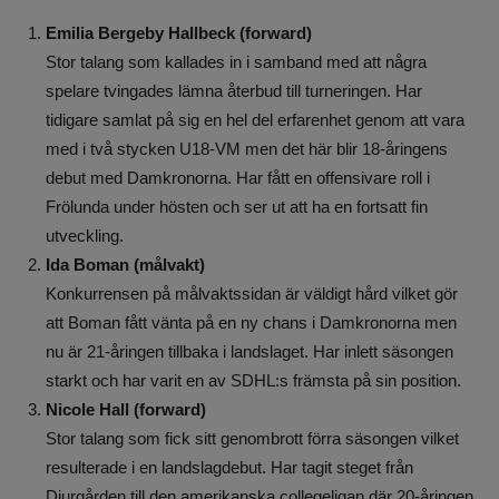
Emilia Bergeby Hallbeck (forward)
Stor talang som kallades in i samband med att några
spelare tvingades lämna återbud till turneringen. Har
tidigare samlat på sig en hel del erfarenhet genom att vara
med i två stycken U18-VM men det här blir 18-åringens
debut med Damkronorna. Har fått en offensivare roll i
Frölunda under hösten och ser ut att ha en fortsatt fin
utveckling.
Ida Boman (målvakt)
Konkurrensen på målvaktssidan är väldigt hård vilket gör
att Boman fått vänta på en ny chans i Damkronorna men
nu är 21-åringen tillbaka i landslaget. Har inlett säsongen
starkt och har varit en av SDHL:s främsta på sin position.
Nicole Hall (forward)
Stor talang som fick sitt genombrott förra säsongen vilket
resulterade i en landslagdebut. Har tagit steget från
Djurgården till den amerikanska collegeligan där 20-åringen