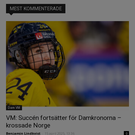
MEST KOMMENTERADE
Dam VM
VM: Succén fortsätter för Damkronorna –
krossade Norge
Benjamin Lindkvist
-
15 april 2025, 13:36
0