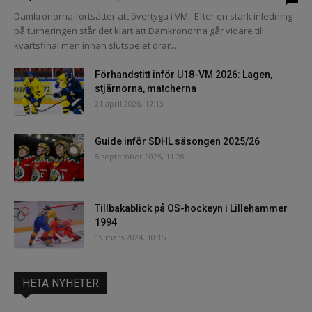
Damkronorna fortsätter att övertyga i VM. Efter en stark inledning
på turneringen står det klart att Damkronorna går vidare till
kvartsfinal men innan slutspelet drar...
Förhandstitt inför U18-VM 2026: Lagen,
stjärnorna, matcherna
21 april 2026, 17:13
Guide inför SDHL säsongen 2025/26
5 september 2025, 11:28
Tillbakablick på OS-hockeyn i Lillehammer
1994
19 mars 2024, 10:15
HETA NYHETER