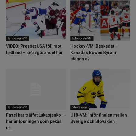
Ishockey-VM
Ishockey-VM
VIDEO: Pressat USA föll mot
Hockey-VM: Beskedet –
Lettland – se avgörandet här
Kanadas Bowen Byram
stängs av
Ishockey-VM
Slovakien
Fasel har träffat Lukasjenko –
U18-VM: Inför finalen mellan
här är lösningen som pekas
Sverige och Slovakien
ut:...