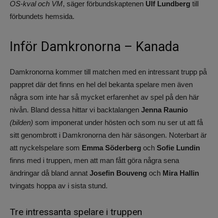
OS-kval och VM
, säger förbundskaptenen
Ulf Lundberg
till
förbundets hemsida.
Inför Damkronorna – Kanada
Damkronorna kommer till matchen med en intressant trupp på
pappret där det finns en hel del bekanta spelare men även
några som inte har så mycket erfarenhet av spel på den här
nivån. Bland dessa hittar vi backtalangen
Jenna Raunio
(bilden)
som imponerat under hösten och som nu ser ut att få
sitt genombrott i Damkronorna den här säsongen. Noterbart är
att nyckelspelare som
Emma Söderberg
och
Sofie Lundin
finns med i truppen, men att man fått göra några sena
ändringar då bland annat
Josefin Bouveng
och
Mira Hallin
tvingats hoppa av i sista stund.
Tre intressanta spelare i truppen