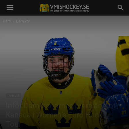
Hem
Dam VM
Dam VM
Inför Damkronornas premiär mot
Kanada i Women’s Euro Hockey
Tour