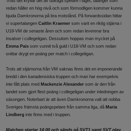
Trots det kryllar det av duktiga spelare i laget, talanger som
redan håller en hög nivå och som förmodligen kommer kunna
bjuda Damkronorna på bra motstånd. På forwardssidan hittar
vi supertalangen
Caitlin Kraemer
som varit en riktig stjärna i
U18-VM de senaste åren och som redan levererar bra
insatser i collegeligan. Dessutom hoppas man mycket på
Emma Pais
som vunnit två guld i U18-VM och som redan
snittar drygt en poäng per match i collegeligan.
Trots att stjärnorna från VM saknas finns det en imponerande
bredd i den kanadensiska truppen och man har exempelvis
inte fått plats med
Mackenzie Alexander
som är den från
landet som gjort flest poäng i collegeligan under inledningen av
säsongen. Noterbart är att även Damkronorna valt att nobba
Sveriges främsta poängspelare från samma liga, då
Maria
Lindberg
inte finns med i truppen.
Matchen startar 14:00 och sänds på SVT1 samt SVT play.