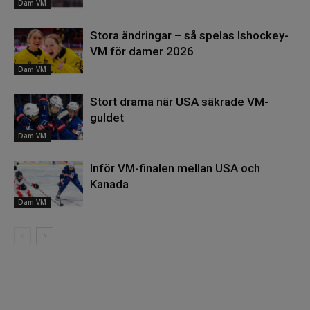
Dam VM
Stora ändringar – så spelas Ishockey-
VM för damer 2026
Dam VM
Stort drama när USA säkrade VM-
guldet
Dam VM
Inför VM-finalen mellan USA och
Kanada
Dam VM