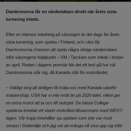
Av
Benjamin Lindkvist
-
11 december 2024, 11:37
664
0
Damkronorna får en värdemätare direkt när årets sista
turnering inleds.
Efter en intensiv inledning på säsongen är det dags för årets
sista turnering, som spelas i Finland, och i den får
Damkronorna chansen att spela några riktiga värdemätare
inför säsongens höjdpunkt – VM i Tjeckien som inleds i början
av april. Redan i dagens premiär blir det ett test på hur väl
Damkronorna står sig, då Kanada står för motståndet.
– Väldigt skoj att äntligen få mäta oss med Kanada utanför
mästerskap. USA har vi inte mött än på 2020-talet, vilket ger
en extra morot att ta oss till slutspel. De bästa College-
spelarna innebär ett starkt motstånd tillsammans med WEHT-
lagen. Vår trupp innehåller sju spelare som inte var med
senast i Södertälje och jag vet att många vill visa upp sig inför