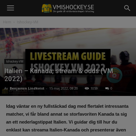
Hem
Ishockey-VM
Ishockey-VM
Italien – Kanada, stream & odds (VM
2022)
Av
Benjamin Lindkvist
-
15 maj 2022, 08:20
1059
0
Idag väntar en ny fullstäckad dag med flertalet intressanta
matcher, vi får bland annat se storfavoriten Kanada ta sig
an ett nederlagstippat Italien. Vi guidar dig till hur du
enklast kan streama Italien-Kanada och presenterar även