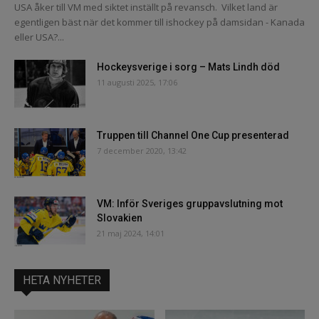
USA åker till VM med siktet inställt på revansch. Vilket land är
egentligen bäst när det kommer till ishockey på damsidan - Kanada
eller USA?...
Hockeysverige i sorg – Mats Lindh död
11 augusti 2025, 17:06
Truppen till Channel One Cup presenterad
7 december 2020, 13:42
VM: Inför Sveriges gruppavslutning mot
Slovakien
21 maj 2024, 14:01
HETA NYHETER