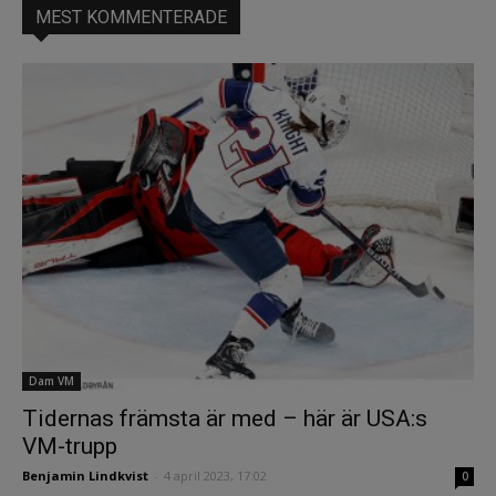
MEST KOMMENTERADE
Dam VM
Tidernas främsta är med – här är USA:s
VM-trupp
Benjamin Lindkvist
-
4 april 2023, 17:02
0