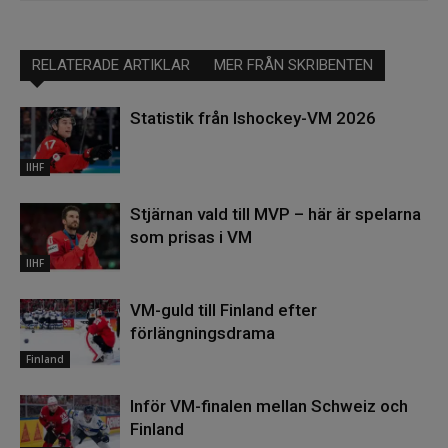
RELATERADE ARTIKLAR
MER FRÅN SKRIBENTEN
Statistik från Ishockey-VM 2026
IIHF
Stjärnan vald till MVP – här är spelarna
som prisas i VM
IIHF
VM-guld till Finland efter
förlängningsdrama
Finland
Inför VM-finalen mellan Schweiz och
Finland