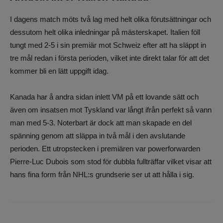
I dagens match möts två lag med helt olika förutsättningar och
dessutom helt olika inledningar på mästerskapet. Italien föll
tungt med 2-5 i sin premiär mot Schweiz efter att ha släppt in
tre mål redan i första perioden, vilket inte direkt talar för att det
kommer bli en lätt uppgift idag.
Kanada har å andra sidan inlett VM på ett lovande sätt och
även om insatsen mot Tyskland var långt ifrån perfekt så vann
man med 5-3. Noterbart är dock att man skapade en del
spänning genom att släppa in två mål i den avslutande
perioden. Ett utropstecken i premiären var powerforwarden
Pierre-Luc Dubois som stod för dubbla fullträffar vilket visar att
hans fina form från NHL:s grundserie ser ut att hålla i sig.