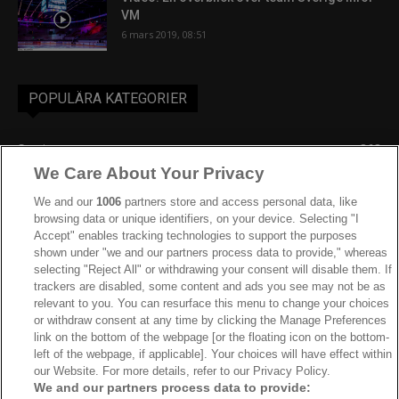
VM
6 mars 2019, 08:51
POPULÄRA KATEGORIER
Sverige
863
We Care About Your Privacy
Ishockey-VM
606
IIHF
386
We and our
1006
partners store and access personal data, like
browsing data or unique identifiers, on your device. Selecting "I
JVM
268
Accept" enables tracking technologies to support the purposes
shown under "we and our partners process data to provide," whereas
Kanada
204
selecting "Reject All" or withdrawing your consent will disable them. If
Dam VM
187
trackers are disabled, some content and ads you see may not be as
relevant to you. You can resurface this menu to change your choices
Finland
181
or withdraw consent at any time by clicking the Manage Preferences
Video
179
link on the bottom of the webpage [or the floating icon on the bottom-
left of the webpage, if applicable]. Your choices will have effect within
Ishockey-OS
175
our Website. For more details, refer to our Privacy Policy.
We and our partners process data to provide: