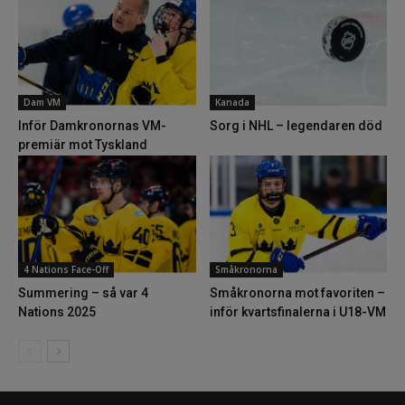
Dam VM
Kanada
Inför Damkronornas VM-
Sorg i NHL – legendaren död
premiär mot Tyskland
4 Nations Face-Off
Småkronorna
Summering – så var 4
Småkronorna mot favoriten –
Nations 2025
inför kvartsfinalerna i U18-VM