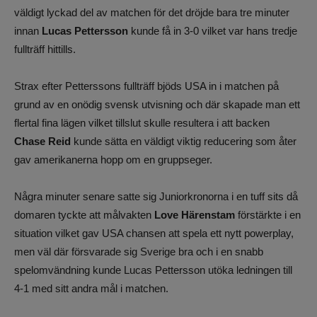
väldigt lyckad del av matchen för det dröjde bara tre minuter
innan
Lucas Pettersson
kunde få in 3-0 vilket var hans tredje
fullträff hittills.
Strax efter Petterssons fullträff bjöds USA in i matchen på
grund av en onödig svensk utvisning och där skapade man ett
flertal fina lägen vilket tillslut skulle resultera i att backen
Chase Reid
kunde sätta en väldigt viktig reducering som åter
gav amerikanerna hopp om en gruppseger.
Några minuter senare satte sig Juniorkronorna i en tuff sits då
domaren tyckte att målvakten
Love Härenstam
förstärkte i en
situation vilket gav USA chansen att spela ett nytt powerplay,
men väl där försvarade sig Sverige bra och i en snabb
spelomvändning kunde Lucas Pettersson utöka ledningen till
4-1 med sitt andra mål i matchen.