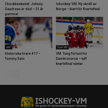
Chockbeskedet: Johnny
Ishockey-VM: Ny skräll av
Gaudreau är död – 31 år
Norge – klart för Kvartsfinal
gammal
IIHF
Dam VM
Historiska lirare #17 –
VM: Tung förlust för
Tommy Salo
Damkronorna – tuff
kvartsfinal väntar