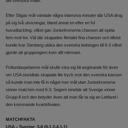
det svenska målet.
Efter Stigas mål väntade några intensiva minuter där USA drog
på sig två utvisningar, bland annat en efter en ful
huvudtackling, vilket gav Juniorkronorna chansen att spela
fem-mot-tre. Väl där skapades flertalet fina chanser och tillslut
kunde Ivar Stenberg utöka den svenska ledningen till 6-3 vilket
gjorde att gruppsegern kom allt närmare.
Frölundaspelarens mål skulle visa sig bli avgörande för även
om USA stundtals skapade lite tryck mot den svenska kassen
så kunde man inte få in något mer mål utan Juniorkronorna
vinner matchen med 6-3. Segern innebär att Sverige vinner
Grupp A och den betyder även att man får ta sig an Lettland i
den kommande kvartsfinalen.
MATCHFAKTA
USA – Sverige: 3-6 (0-1,2-4,1-1)