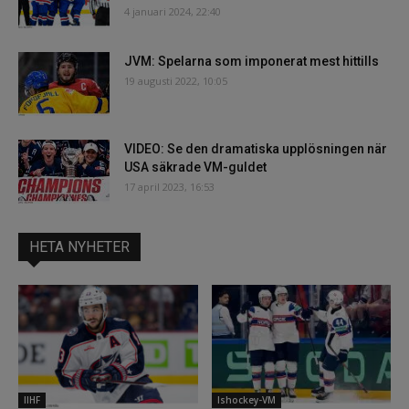
4 januari 2024, 22:40
JVM: Spelarna som imponerat mest hittills
19 augusti 2022, 10:05
VIDEO: Se den dramatiska upplösningen när
USA säkrade VM-guldet
17 april 2023, 16:53
HETA NYHETER
IIHF
Ishockey-VM