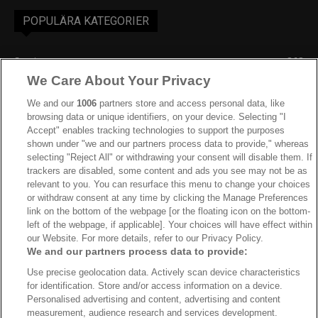
POPULÄRA KATEGORIER
Sverige
863
We Care About Your Privacy
Ishockey-VM
606
IIHF
387
We and our
1006
partners store and access personal data, like
browsing data or unique identifiers, on your device. Selecting "I
JVM
268
Accept" enables tracking technologies to support the purposes
shown under "we and our partners process data to provide," whereas
Kanada
205
selecting "Reject All" or withdrawing your consent will disable them. If
Dam VM
187
trackers are disabled, some content and ads you see may not be as
relevant to you. You can resurface this menu to change your choices
Finland
181
or withdraw consent at any time by clicking the Manage Preferences
Video
179
link on the bottom of the webpage [or the floating icon on the bottom-
left of the webpage, if applicable]. Your choices will have effect within
Ishockey-OS
175
our Website. For more details, refer to our Privacy Policy.
We and our partners process data to provide:
Use precise geolocation data. Actively scan device characteristics
for identification. Store and/or access information on a device.
Om oss
Redaktionen
Kontakta oss
Cookies
Integritetspolicy
Personalised advertising and content, advertising and content
measurement, audience research and services development.
© 2026 VMishockey.se | Alla rättigheter är reserverade.