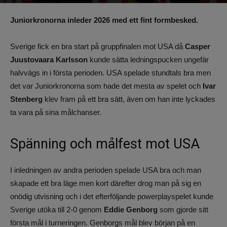
Av
Benjamin Lindkvist
-
1 januari 2026, 02:53
785
0
Juniorkronorna inleder 2026 med ett fint formbesked.
Sverige fick en bra start på gruppfinalen mot USA då
Casper
Juustovaara Karlsson
kunde sätta ledningspucken ungefär
halvvägs in i första perioden. USA spelade stundtals bra men
det var Juniorkronorna som hade det mesta av spelet och
Ivar
Stenberg
klev fram på ett bra sätt, även om han inte lyckades
ta vara på sina målchanser.
Spänning och målfest mot USA
I inledningen av andra perioden spelade USA bra och man
skapade ett bra läge men kort därefter drog man på sig en
onödig utvisning och i det efterföljande powerplayspelet kunde
Sverige utöka till 2-0 genom
Eddie Genborg
som gjorde sitt
första mål i turneringen. Genborgs mål blev början på en