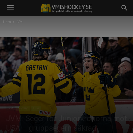
Hem
JVM
JVM
Sverige
USA
JVM: Seger för Juniorkronorna mot
USA – gruppsegern säkrad