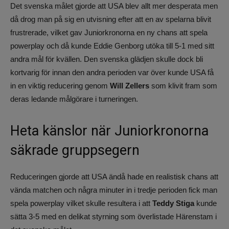
Det svenska målet gjorde att USA blev allt mer desperata men
då drog man på sig en utvisning efter att en av spelarna blivit
frustrerade, vilket gav Juniorkronorna en ny chans att spela
powerplay och då kunde Eddie Genborg utöka till 5-1 med sitt
andra mål för kvällen. Den svenska glädjen skulle dock bli
kortvarig för innan den andra perioden var över kunde USA få
in en viktig reducering genom
Will Zellers
som klivit fram som
deras ledande målgörare i turneringen.
Heta känslor när Juniorkronorna
säkrade gruppsegern
Reduceringen gjorde att USA ändå hade en realistisk chans att
vända matchen och några minuter in i tredje perioden fick man
spela powerplay vilket skulle resultera i att
Teddy Stiga
kunde
sätta 3-5 med en delikat styrning som överlistade Härenstam i