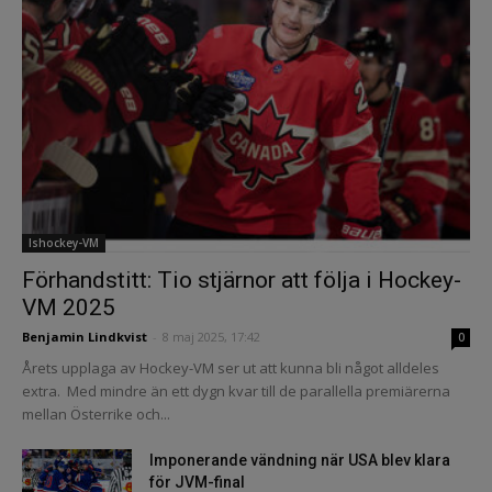
Ishockey-VM
Förhandstitt: Tio stjärnor att följa i Hockey-
VM 2025
Benjamin Lindkvist
-
8 maj 2025, 17:42
0
Årets upplaga av Hockey-VM ser ut att kunna bli något alldeles
extra. Med mindre än ett dygn kvar till de parallella premiärerna
mellan Österrike och...
Imponerande vändning när USA blev klara
för JVM-final