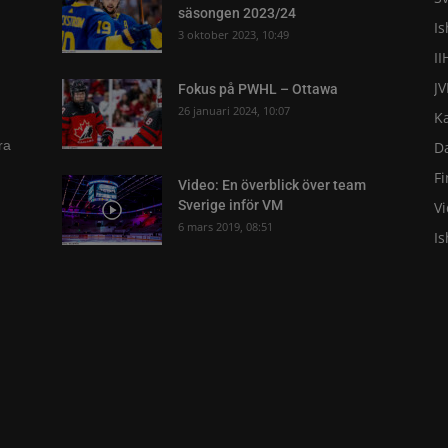
säsongen 2023/24
I
3 oktober 2023, 10:49
II
J
Fokus på PWHL – Ottawa
26 januari 2024, 10:07
K
ra
D
F
Video: En överblick över team
Sverige inför VM
V
6 mars 2019, 08:51
I