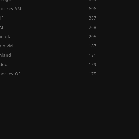
shockey-VM
606
HF
387
VM
268
anada
205
am VM
187
inland
181
ideo
179
shockey-OS
175