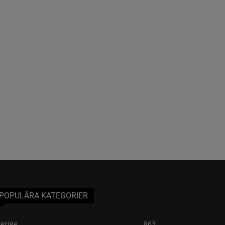
POPULÄRA KATEGORIER
erige
863