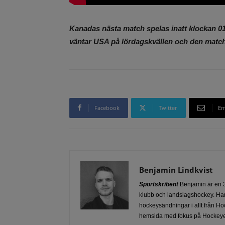
Kanadas nästa match spelas inatt klockan 01
väntar USA på lördagskvällen och den matche
Facebook
Twitter
Em
Benjamin Lindkvist
Sportskribent
Benjamin är en 3
klubb och landslagshockey. Han
hockeysändningar i allt från Ho
hemsida med fokus på Hockeye