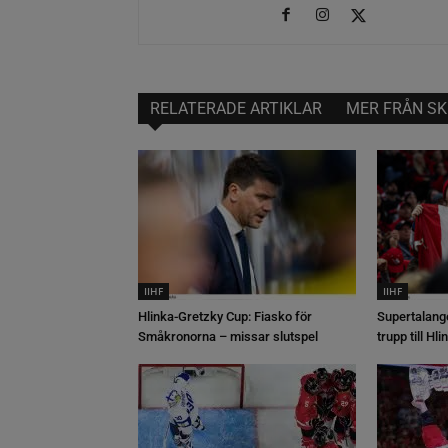
RELATERADE ARTIKLAR
MER FRÅN SK
IIHF
IIHF
Hlinka-Gretzky Cup: Fiasko för
Supertalang
Småkronorna – missar slutspel
trupp till H