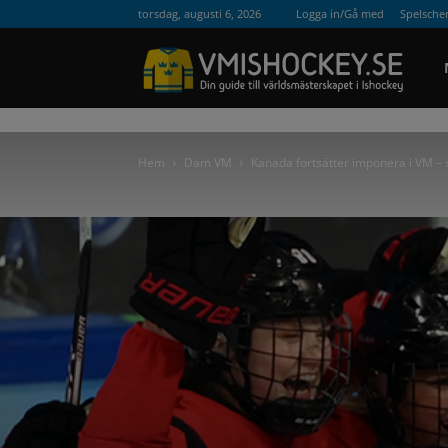
torsdag, augusti 6, 2026
Logga in/Gå med
Spelsch
VM
Hem
Dam VM
Kanada fortsätter imponera i VM – 