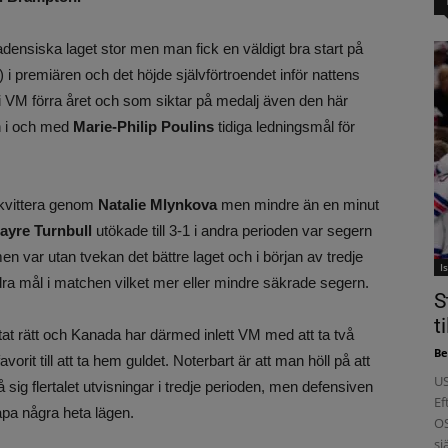
nsiska laget stor men man fick en väldigt bra start på
i premiären och det höjde självförtroendet inför nattens
i VM förra året och som siktar på medalj även den här
n i och med
Marie-Philip Poulins
tidiga ledningsmål för
 kvittera genom
Natalie Mlynkova
men mindre än en minut
ayre Turnbull
utökade till 3-1 i andra perioden var segern
n var utan tvekan det bättre laget och i början av tredje
I
ndra mål i matchen vilket mer eller mindre säkrade segern.
S
t
tat rätt och Kanada har därmed inlett VM med att ta två
Be
orit till att ta hem guldet. Noterbart är att man höll på att
US
sig flertalet utvisningar i tredje perioden, men defensiven
Ef
kapa några heta lägen.
OS
sj