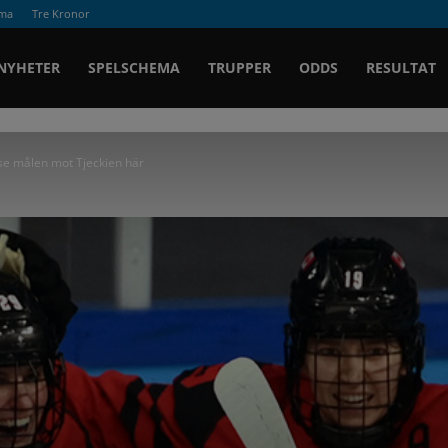
ema
Tre Kronor
Ishockey.se
NYHETER
SPELSCHEMA
TRUPPER
ODDS
RESULTAT
se målen mot Tjeckien här