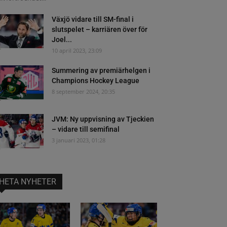
Växjö vidare till SM-final i
slutspelet – karriären över för
Joel...
10 april 2023, 23:09
Summering av premiärhelgen i
Champions Hockey League
8 september 2024, 20:35
JVM: Ny uppvisning av Tjeckien
– vidare till semifinal
3 januari 2023, 01:28
HETA NYHETER