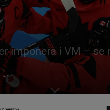
ter imponera i VM – se
0
 i Brampton.