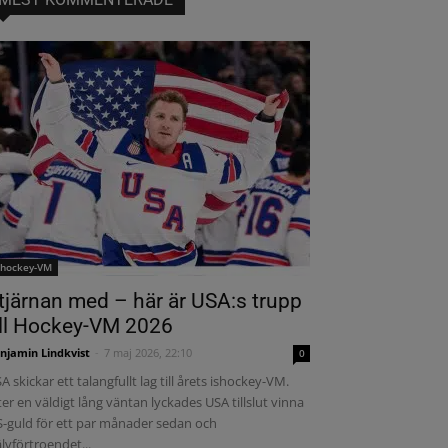
shockey-VM
tjärnan med – här är USA:s trupp
ill Hockey-VM 2026
njamin Lindkvist
-
7 maj 2026, 22:10
0
A skickar ett talangfullt lag till årets ishockey-VM.
ter en väldigt lång väntan lyckades USA tillslut vinna
-guld för ett par månader sedan och
älvförtroendet...