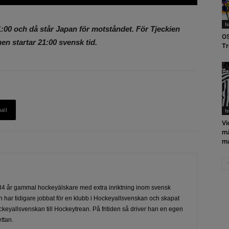
I
:00 och då står Japan för motståndet. För Tjeckien
OS
n startar 21:00 svensk tid.
Tr
ail
I
Vi
må
ma
4 år gammal hockeyälskare med extra inriktning inom svensk
 har tidigare jobbat för en klubb i Hockeyallsvenskan och skapat
ckeyallsvenskan till Hockeytrean. På fritiden så driver han en egen
ttan.