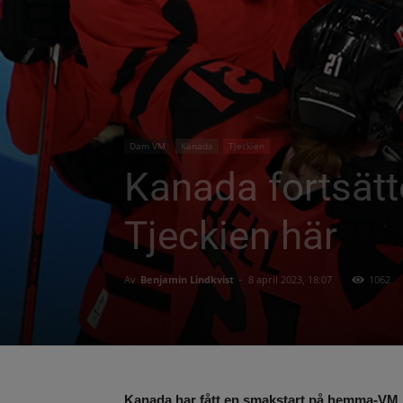
Dam VM
Kanada
Tjeckien
Kanada fortsät
Tjeckien här
Av
Benjamin Lindkvist
-
8 april 2023, 18:07
1062
Kanada har fått en smakstart på hemma-VM