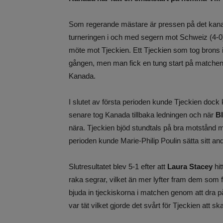
Som regerande mästare är pressen på det kanade
turneringen i och med segern mot Schweiz (4-0) 
möte mot Tjeckien. Ett Tjeckien som tog brons 
gången, men man fick en tung start på matche
Kanada.
I slutet av första perioden kunde Tjeckien dock
senare tog Kanada tillbaka ledningen och när
Bl
nära. Tjeckien bjöd stundtals på bra motstånd me
perioden kunde Marie-Philip Poulin sätta sitt a
Slutresultatet blev 5-1 efter att
Laura Stacey
hit
raka segrar, vilket än mer lyfter fram dem som fav
bjuda in tjeckiskorna i matchen genom att dra på 
var tät vilket gjorde det svårt för Tjeckien att s