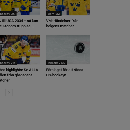
shockey-OS
Dam VM
 till USA 2034 – så kan
VM: Händelser från
e Kronors trupp se...
helgens matcher
shockey-VM
Ishockey-OS
deo highlights: Se ALLA
Förslaget för att rädda
len från gårdagens
OS-hockeyn
tcher