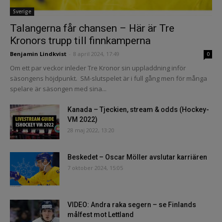
Sverige
Talangerna får chansen – Här är Tre
Kronors trupp till finnkamperna
Benjamin Lindkvist
-
8 april 2024, 17:49
0
Om ett par veckor inleder Tre Kronor sin uppladdning inför
säsongens höjdpunkt. SM-slutspelet är i full gång men för många
spelare är säsongen med sina...
Kanada – Tjeckien, stream & odds (Hockey-
VM 2022)
28 maj 2022, 13:20
Beskedet – Oscar Möller avslutar karriären
7 oktober 2024, 15:05
VIDEO: Andra raka segern – se Finlands
målfest mot Lettland