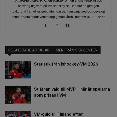
Ansvarig utgivare / Chefredaktör
Simon är chefredaktör och
ansvarig utgivare på VMishockey.se. Han har en gedigen
bakgrund från olika webbtidningar där han varit med och bevakat
flertalet stora sportevenemang genom åren.
Telefon:
0708178563
RELATERADE ARTIKLAR
MER FRÅN SKRIBENTEN
Statistik från Ishockey-VM 2026
IIHF
Stjärnan vald till MVP – här är spelarna
som prisas i VM
IIHF
VM-guld till Finland efter