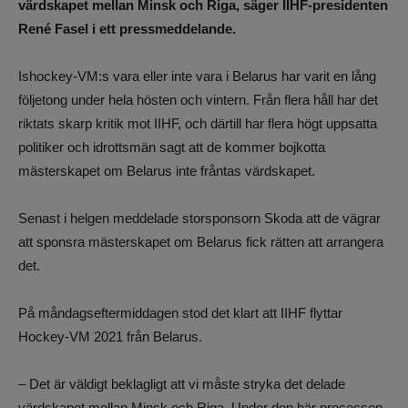
värdskapet mellan Minsk och Riga, säger IIHF-presidenten
René Fasel i ett pressmeddelande.
Ishockey-VM:s vara eller inte vara i Belarus har varit en lång
följetong under hela hösten och vintern. Från flera håll har det
riktats skarp kritik mot IIHF, och därtill har flera högt uppsatta
politiker och idrottsmän sagt att de kommer bojkotta
mästerskapet om Belarus inte fråntas värdskapet.
Senast i helgen meddelade storsponsorn Skoda att de vägrar
att sponsra mästerskapet om Belarus fick rätten att arrangera
det.
På måndagseftermiddagen stod det klart att IIHF flyttar
Hockey-VM 2021 från Belarus.
– Det är väldigt beklagligt att vi måste stryka det delade
värdskapet mellan Minsk och Riga. Under den här processen