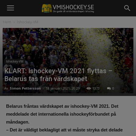
Hem
Ishockey-VM
Ishockey-VM
KLART: Ishockey-VM 2021 flyttas –
Belarus tas från värdskapet
Av
Simon Pettersson
-
18 januari 2021, 20:29
1373
0
Belarus fråntas värdskapet av ishockey-VM 2021. Det
meddelade det internationella ishockeyförbundet på
måndagen.
– Det är väldigt beklagligt att vi måste stryka det delade