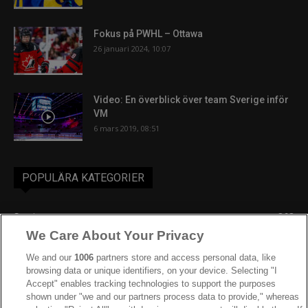
Fokus på PWHL – Ottawa
26 januari 2024, 10:07
Video: En överblick över team Sverige inför
VM
6 mars 2019, 08:51
POPULÄRA KATEGORIER
Sverige
863
We Care About Your Privacy
Ishockey-VM
606
IIHF
387
We and our
1006
partners store and access personal data, like
browsing data or unique identifiers, on your device. Selecting "I
JVM
268
Accept" enables tracking technologies to support the purposes
shown under "we and our partners process data to provide," whereas
Kanada
205