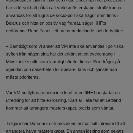
har vi försökt att påtala att världsmästerskapet skulle kunna
användas för att lugna de socio-politiska frågor som finns i
Belarus och hitta en positiv väg framåt, säger IIHF:s
ordförande René Fasel i ett pressmeddelande och fortsätter:
– Samtidigt som vi anser att VM inte ska användas i politiska
syften från någon sida har det erkänt att ett evenemang i
Minsk inte skulle vara lämpligt när det finns större frågor på
agendan och säkerheten för spelare, fans och tjänstemän
måste prioriteras.
Var VM nu flyttas är ännu inte klart, men IIHF har startat en
utredning för att hitta en lösning. Klart är i alla fall att Lettland
kommer att arrangera mästerskapet, precis som väntat.
Tidigare har Danmark och Slovakien anmält sitt intresse till att
arrangera halva mästerskapet. En annan lösning som pekats