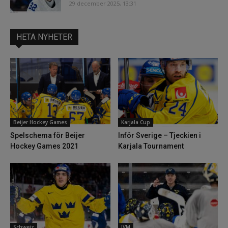
29 december 2025, 13:31
HETA NYHETER
Beijer Hockey Games
Karjala Cup
Spelschema för Beijer
Inför Sverige – Tjeckien i
Hockey Games 2021
Karjala Tournament
Schweiz
JVM