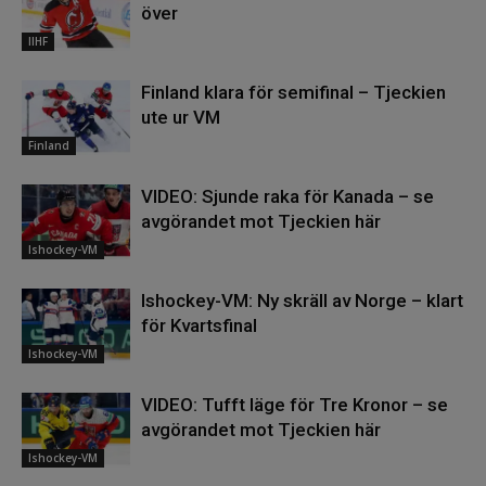
över
IIHF
Finland klara för semifinal – Tjeckien
ute ur VM
Finland
VIDEO: Sjunde raka för Kanada – se
avgörandet mot Tjeckien här
Ishockey-VM
Ishockey-VM: Ny skräll av Norge – klart
för Kvartsfinal
Ishockey-VM
VIDEO: Tufft läge för Tre Kronor – se
avgörandet mot Tjeckien här
Ishockey-VM