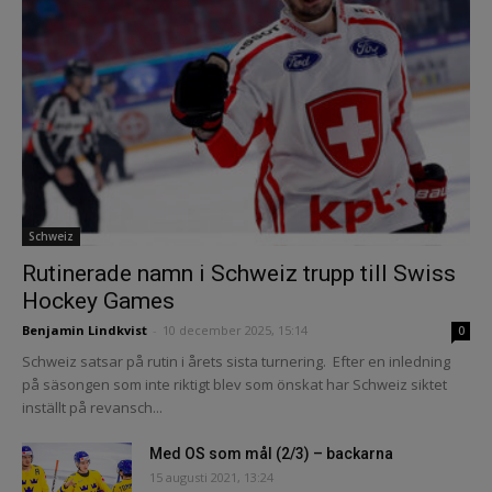
Schweiz
Rutinerade namn i Schweiz trupp till Swiss
Hockey Games
Benjamin Lindkvist
-
10 december 2025, 15:14
0
Schweiz satsar på rutin i årets sista turnering. Efter en inledning
på säsongen som inte riktigt blev som önskat har Schweiz siktet
inställt på revansch...
Med OS som mål (2/3) – backarna
15 augusti 2021, 13:24