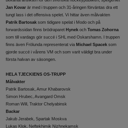
Jan Kovar
är med i truppen och 31-åringen förväntas dra ett
tungt lass i det offensiva spelet. Vi hittar även målvakten
Patrik Bartosak
som tidigare spelat i Modo och på
forwardssidan finns brödraparet
Hynek
och
Tomas Zohorna
som till vardags gör succé i SHL med Oskarshamn. I truppen
finns även Frölunda representerat via
Michael Spacek
som
gjorde succé i vårens VM och som varit väldigt bra under
första halvan av säsongen.
HELA TJECKIENS OS-TRUPP
Målvakter
Patrik Bartosak, Amur Khabarovsk
Simon Hrubec, Avangard Omsk
Roman Will, Traktor Chelyabinsk
Backar
Jakub Jerabek, Spartak Moskva
Lukas Klok, Neftekhimik Nizhnekamsk