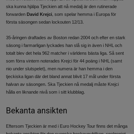
ska kunna hjälpa Tjeckien att nå medalj är den rutinerade
forwarden
David Krejci
, som spelar hemma i Europa för
första säsongen sedan lockouten 12/13.
35-åringen draftades av Boston redan 2004 och efter en stark
säsong i farmarligan lyckades han slå sig in även i NHL och
totalt blev det hela 962 matcher i världens bästa liga. Så sent
som förra vintern noterades Krejci för 44 poäng i NHL (samt
nio under slutspelet), men numera är han hemma i den
tjeckiska ligan där det bland annat blivit 17 mål under första
halvan av säsongen. Ska Tjeckien nå medalj måste Krejci
hålla en liknande nivå som i sitt klubblag.
Bekanta ansikten
Eftersom Tjeckien är med i Euro Hockey Tour finns det många
bekanta ansikten för den svenska hockeypubliken, spelgeniet