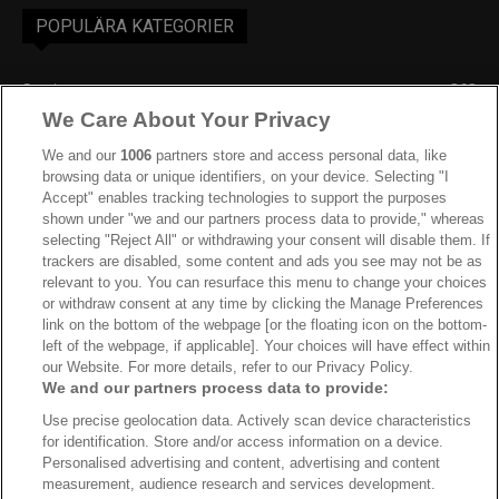
POPULÄRA KATEGORIER
Sverige
863
We Care About Your Privacy
Ishockey-VM
606
IIHF
387
We and our
1006
partners store and access personal data, like
browsing data or unique identifiers, on your device. Selecting "I
JVM
268
Accept" enables tracking technologies to support the purposes
shown under "we and our partners process data to provide," whereas
Kanada
205
selecting "Reject All" or withdrawing your consent will disable them. If
Dam VM
187
trackers are disabled, some content and ads you see may not be as
relevant to you. You can resurface this menu to change your choices
Finland
181
or withdraw consent at any time by clicking the Manage Preferences
Video
179
link on the bottom of the webpage [or the floating icon on the bottom-
left of the webpage, if applicable]. Your choices will have effect within
Ishockey-OS
175
our Website. For more details, refer to our Privacy Policy.
We and our partners process data to provide:
Use precise geolocation data. Actively scan device characteristics
for identification. Store and/or access information on a device.
Om oss
Redaktionen
Kontakta oss
Cookies
Integritetspolicy
Personalised advertising and content, advertising and content
measurement, audience research and services development.
© 2026 VMishockey.se | Alla rättigheter är reserverade.