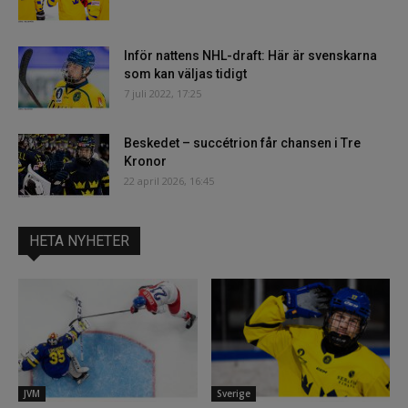
Inför nattens NHL-draft: Här är svenskarna
som kan väljas tidigt
7 juli 2022, 17:25
Beskedet – succétrion får chansen i Tre
Kronor
22 april 2026, 16:45
HETA NYHETER
JVM
Sverige