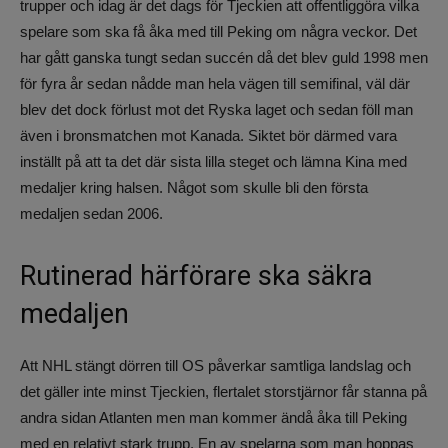
trupper och idag är det dags för Tjeckien att offentliggöra vilka
spelare som ska få åka med till Peking om några veckor. Det
har gått ganska tungt sedan succén då det blev guld 1998 men
för fyra år sedan nådde man hela vägen till semifinal, väl där
blev det dock förlust mot det Ryska laget och sedan föll man
även i bronsmatchen mot Kanada. Siktet bör därmed vara
inställt på att ta det där sista lilla steget och lämna Kina med
medaljer kring halsen. Något som skulle bli den första
medaljen sedan 2006.
Rutinerad härförare ska säkra
medaljen
Att NHL stängt dörren till OS påverkar samtliga landslag och
det gäller inte minst Tjeckien, flertalet storstjärnor får stanna på
andra sidan Atlanten men man kommer ändå åka till Peking
med en relativt stark trupp. En av spelarna som man hoppas