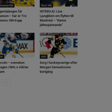
shockey-VM
Dam VM
pertalangen får
INTERVJU: Lina
ansen – här är Tre
Ljungblom om flytten till
onors VM-trupp
Montréal – “Känns
jättespännande”
IHF
IIHF
ccén – svensken
Sorg i hockeysverige efter
tagen i NHL:s Allstar
Morgan Samuelssons
eam
bortgång