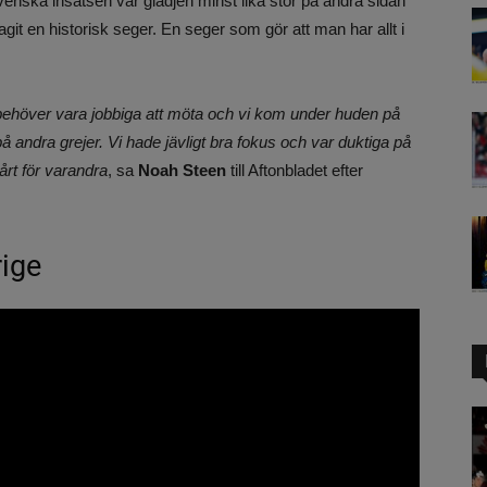
enska insatsen var glädjen minst lika stor på andra sidan
git en historisk seger. En seger som gör att man har allt i
i behöver vara jobbiga att möta och vi kom under huden på
på andra grejer. Vi hade jävligt bra fokus och var duktiga på
årt för varandra
, sa
Noah Steen
till Aftonbladet efter
rige