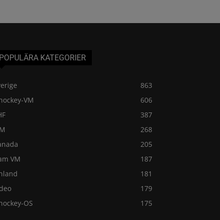
POPULÄRA KATEGORIER
erige
863
shockey-VM
606
HF
387
VM
268
anada
205
am VM
187
inland
181
ideo
179
shockey-OS
175