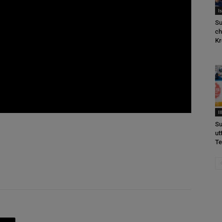
I
Su
ch
Kr
I
Su
ut
T