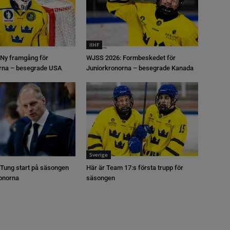
IIHF
Ny framgång för
WJSS 2026: Formbeskedet för
rna – besegrade USA
Juniorkronorna – besegrade Kanada
Sverige
Tung start på säsongen
Här är Team 17:s första trupp för
ronorna
säsongen