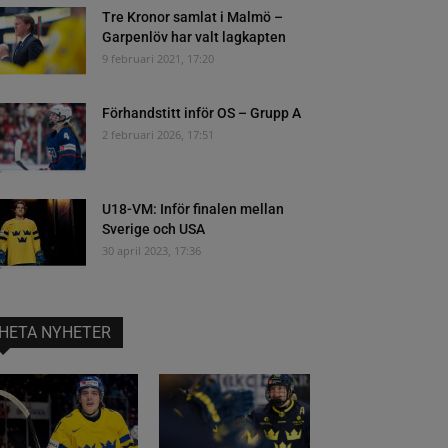
Tre Kronor samlat i Malmö –
Garpenlöv har valt lagkapten
9 februari 2021, 17:20
Förhandstitt inför OS – Grupp A
2 februari 2026, 17:51
U18-VM: Inför finalen mellan
Sverige och USA
30 april 2023, 17:36
HETA NYHETER