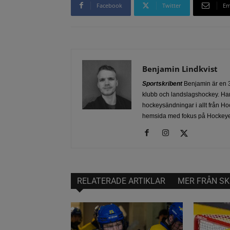
Facebook
Twitter
Em
Benjamin Lindkvist
Sportskribent
Benjamin är en 3
klubb och landslagshockey. Han
hockeysändningar i allt från Ho
hemsida med fokus på Hockeye
RELATERADE ARTIKLAR
MER FRÅN SK