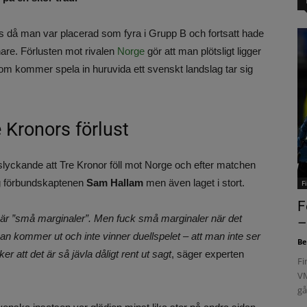
sits då man var placerad som fyra i Grupp B och fortsatt hade
enare. Förlusten mot rivalen
Norge
gör att man plötsligt ligger
om kommer spela in huruvida ett svenskt landslag tar sig
e Kronors förlust
lyckande att Tre Kronor föll mot Norge och efter matchen
ing förbundskaptenen
Sam Hallam
men även laget i stort.
F
F
 är ”små marginaler”. Men fuck små marginaler när det
–
 man kommer ut och inte vinner duellspelet – att man inte ser
Be
er att det är så jävla dåligt rent ut sagt
, säger experten
Fi
VM
gå