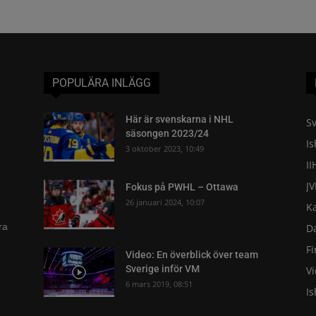
POPULÄRA INLÄGG
Här är svenskarna i NHL
Sv
säsongen 2023/24
I
3 oktober 2023, 10:49
II
J
Fokus på PWHL – Ottawa
26 januari 2024, 10:07
K
ra
D
F
Video: En överblick över team
Sverige inför VM
V
6 mars 2019, 08:51
I