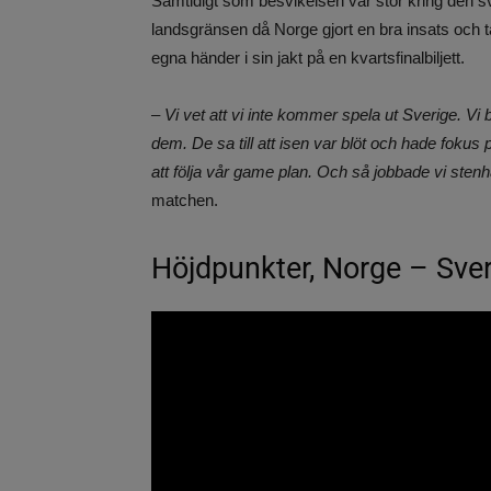
Samtidigt som besvikelsen var stor kring den sv
landsgränsen då Norge gjort en bra insats och ta
egna händer i sin jakt på en kvartsfinalbiljett.
– Vi vet att vi inte kommer spela ut Sverige. V
dem. De sa till att isen var blöt och hade fokus 
att följa vår game plan. Och så jobbade vi stenh
matchen.
Höjdpunkter, Norge – Sve