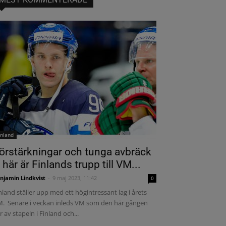
inland
örstärkningar och tunga avbräck
 här är Finlands trupp till VM...
njamin Lindkvist
-
9 maj 2023, 11:42
0
nland ställer upp med ett högintressant lag i årets
. Senare i veckan inleds VM som den här gången
r av stapeln i Finland och...