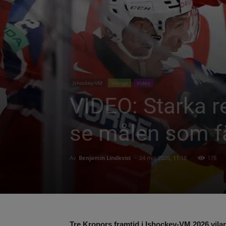
Ishockey-VM
Sverige
Video
VIDEO: Starka r
se målen som fä
Av
Benjamin Lindkvist
-
24 maj 2026, 11:18
178
Tre Kronors framtid i Ishockey-VM 2026 vilar