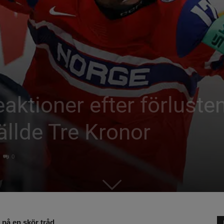
eaktioner efter förlust
llde Tre Kronor
0
 på en skör tråd.