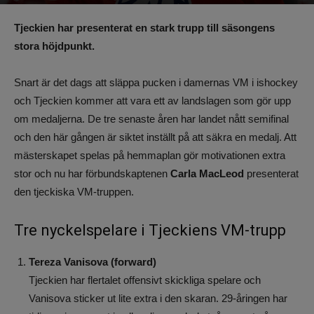
Av
Benjamin Lindkvist
-
5 april 2025, 10:56
646
0
Tjeckien har presenterat en stark trupp till säsongens
stora höjdpunkt.
Snart är det dags att släppa pucken i damernas VM i ishockey
och Tjeckien kommer att vara ett av landslagen som gör upp
om medaljerna. De tre senaste åren har landet nått semifinal
och den här gången är siktet inställt på att säkra en medalj. Att
mästerskapet spelas på hemmaplan gör motivationen extra
stor och nu har förbundskaptenen
Carla MacLeod
presenterat
den tjeckiska VM-truppen.
Tre nyckelspelare i Tjeckiens VM-trupp
Tereza Vanisova (forward)
Tjeckien har flertalet offensivt skickliga spelare och
Vanisova sticker ut lite extra i den skaran. 29-åringen har