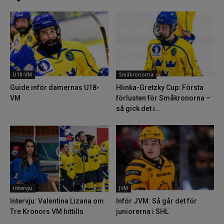
U18-VM
Småkronorna
Guide inför damernas U18-
Hlinka-Gretzky Cup: Första
VM
förlusten för Småkronorna –
så gick det i...
Intervju
JVM
Intervju: Valentina Lizana om
Inför JVM: Så går det för
Tre Kronors VM hittills
juniorerna i SHL