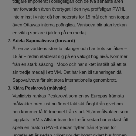
tidigare imponerat i collegeligan och de två senaste åren
har forwarden även övertygat i den nya proffsligan PWHL,
inte minst i vinter då hon noterats för 15 mål och hon toppar
även Ottawas interna poängliga. Vanisova blir utan tvekan
en viktig spelare i jakten på en medalj.
Adela Sapovalivova (forward)
Är en av världens största talanger och har trots sin ålder –
18 år – redan etablerat sig på en väldigt hög nivå. Kommer
från en stark säsong i Modo och har siktet inställt på att ta
sin tredje medalj i ett VM. Det här kan bli turneringen då
Sapovalivova får sitt stora internationella genombrott.
Klára Peslarová (målvakt)
Vanligtvis rankas Peslarová som en av Europas främsta
målvakter men just nu är det faktiskt långt ifrån givet om
hon kommer få förtroendet från start. Stjärnmålvakten som
tog plats i VM:s Allstar team för tre år sedan har endast fått
spela en match i PWHL sedan flytten från Brynäs för
ungefär ett år sedan, vilket gör det högst oklart hur formen