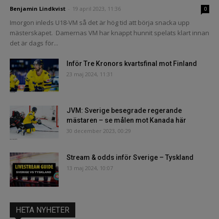
Benjamin Lindkvist
-
19 april 2023, 11:36
0
Imorgon inleds U18-VM så det är hög tid att börja snacka upp
mästerskapet. Damernas VM har knappt hunnit spelats klart innan
det är dags för...
Inför Tre Kronors kvartsfinal mot Finland
23 maj 2024, 11:31
JVM: Sverige besegrade regerande
mästaren – se målen mot Kanada här
30 december 2023, 00:29
Stream & odds inför Sverige – Tyskland
13 maj 2024, 10:07
HETA NYHETER