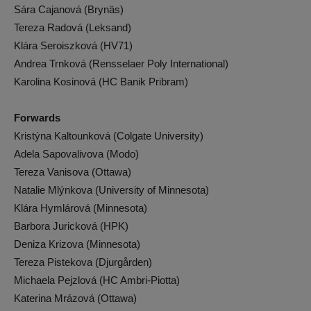
Sára Cajanová (Brynäs)
Tereza Radová (Leksand)
Klára Seroiszková (HV71)
Andrea Trnková (Rensselaer Poly International)
Karolina Kosinová (HC Banik Pribram)
Forwards
Kristýna Kaltounková (Colgate University)
Adela Sapovalivova (Modo)
Tereza Vanisova (Ottawa)
Natalie Mlýnkova (University of Minnesota)
Klára Hymlárová (Minnesota)
Barbora Juricková (HPK)
Deniza Krizova (Minnesota)
Tereza Pistekova (Djurgården)
Michaela Pejzlová (HC Ambri-Piotta)
Katerina Mrázová (Ottawa)