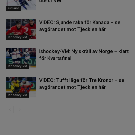
ute ur VM
Finland
VIDEO: Sjunde raka för Kanada – se
avgörandet mot Tjeckien här
Ishockey-VM
Ishockey-VM: Ny skräll av Norge – klart
för Kvartsfinal
Ishockey-VM
VIDEO: Tufft läge för Tre Kronor – se
avgörandet mot Tjeckien här
Ishockey-VM