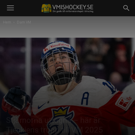
Hem
Dam VM
Dam VM
Tjeckien
Stjärnorna uttagna – här är
Tjeckiens trupp till VM 2025