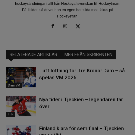
hockeysändningar i allt från Hockeyallsvenskan till Hockeytrean.
På fritiden så driver han en egen hemsida med fokus på
Hockeyettan.
RELATERADE ARTIKLAR
MER FRÅN SKRIBENTEN
Tuff lottning för Tre Kronor Dam – så
spelas VM 2026
Dam VM
Nya tider i Tjeckien – legendaren tar
över
IIHF
Finland klara för semifinal – Tjeckien