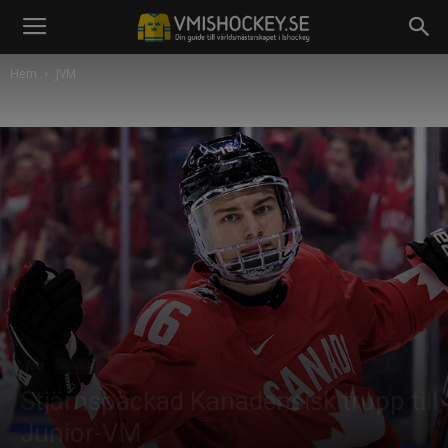
Hem
JVM
JVM
Kanada
Stjärnspäckad Kanadensisk trupp till
Junior-VM