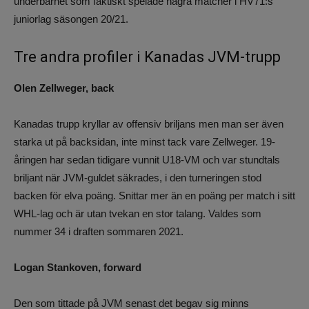
underbarnet som faktiskt spelade några matcher i HV71:s
juniorlag säsongen 20/21.
Tre andra profiler i Kanadas JVM-trupp
Olen Zellweger, back
Kanadas trupp kryllar av offensiv briljans men man ser även
starka ut på backsidan, inte minst tack vare Zellweger. 19-
åringen har sedan tidigare vunnit U18-VM och var stundtals
briljant när JVM-guldet säkrades, i den turneringen stod
backen för elva poäng. Snittar mer än en poäng per match i sitt
WHL-lag och är utan tvekan en stor talang. Valdes som
nummer 34 i draften sommaren 2021.
Logan Stankoven, forward
Den som tittade på JVM senast det begav sig minns