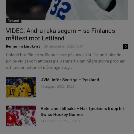
Finland
VIDEO: Andra raka segern – se Finlands
målfest mot Lettland
Benjamin Lindkvist
-
29 december 2025, 13:31
0
Finland har fått en strålande start på Junior-VM. Finland inledde
Junior-VM genom att besegra Danmark utan några större problem
och under natten till måndagen tog...
JVM: Inför Sverige – Tyskland
15 augusti 2022, 18:28
Veteranen tillbaka – Här Tjeckiens trupp till
Swiss Hockey Games
11 december 2025, 15:03