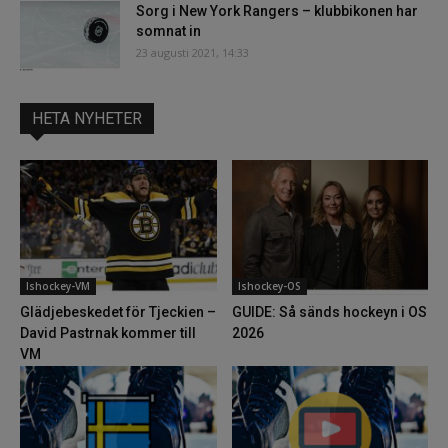
Sorg i New York Rangers – klubbikonen har
somnat in
23 augusti 2021, 14:33
HETA NYHETER
Ishockey-VM
Ishockey-OS
Glädjebeskedet för Tjeckien –
GUIDE: Så sänds hockeyn i OS
David Pastrnak kommer till
2026
VM