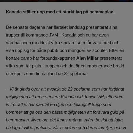
Av
Benjamin Lindkvist
-
13 december 2022, 10:33
1254
0
Kanada ställer upp med ett starkt lag på hemmaplan.
De senaste dagarna har flertalet landslag presenterat sina
trupper till kommande JVM i Kanada och nu har även
värdnationen meddelat vilka spelare som får vara med och
visa upp sig för både publik och mängder av scouter. Efter en
kortare camp har förbundskaptenen
Alan Millar
presenterat
vilka som tar plats i truppen och det är en imponerande bredd
och spets som finns bland de 22 spelarna.
– Vi är glada över att avslöja de 22 spelarna som har förtjänat
möjligheten att representera Kanada vid Junior-VM, eftersom
vi tror att vi har samlat en djup och talangfull trupp som
kommer att ge oss den bästa möjligheten att försvara guld på
hemmaplan. Även om det fanns många svåra beslut att fatta
på lägret vill vi gratulera våra spelare och deras familjer, och vi