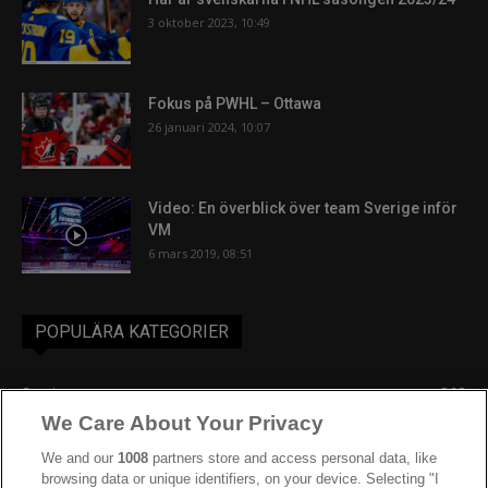
3 oktober 2023, 10:49
Fokus på PWHL – Ottawa
26 januari 2024, 10:07
Video: En överblick över team Sverige inför
VM
6 mars 2019, 08:51
POPULÄRA KATEGORIER
Sverige
863
We Care About Your Privacy
Ishockey-VM
606
IIHF
390
We and our
1008
partners store and access personal data, like
browsing data or unique identifiers, on your device. Selecting "I