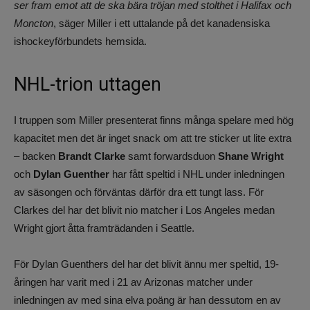
ser fram emot att de ska bära tröjan med stolthet i Halifax och
Moncton
, säger Miller i ett uttalande på det kanadensiska
ishockeyförbundets hemsida.
NHL-trion uttagen
I truppen som Miller presenterat finns många spelare med hög
kapacitet men det är inget snack om att tre sticker ut lite extra
– backen
Brandt Clarke
samt forwardsduon
Shane Wright
och
Dylan Guenther
har fått speltid i NHL under inledningen
av säsongen och förväntas därför dra ett tungt lass. För
Clarkes del har det blivit nio matcher i Los Angeles medan
Wright gjort åtta framträdanden i Seattle.
För Dylan Guenthers del har det blivit ännu mer speltid, 19-
åringen har varit med i 21 av Arizonas matcher under
inledningen av med sina elva poäng är han dessutom en av