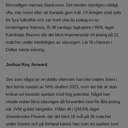
förmodligen namnet Stankoven. Det hördes nämligen väldigt
ofta, inte minst efter att Kanada gjort mål. 19-åringen stod själv
för fyra fullträffar och var med sina tio poäng en av
turneringens främsta. Är till vardags lagkapten i WHL-laget
Kamloops Blazers där det blivit imponerande 44 poäng på 21
matcher under inledningen av säsongen. Lär få chansen i
Dallas nästa säsong.
Joshua Roy, forward
Ses som något av en doldis eftersom han inte valdes fören i
den femte rundan av NHL-draften 2021, men det här är utan
tvekan en lovande spelare med hög potential. Något han
visade redan förra säsongen då forwarden stod för åtta poäng
när JVM-guldet bärgades. Håller till i QMJHL-laget
Sherebrooke Phoenix där det blivit 18 mål på 26 matcher
under hösten och på förhand känns han som en spelare som