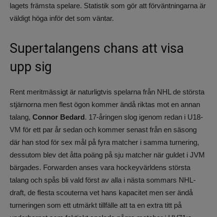
lagets främsta spelare. Statistik som gör att förväntningarna är
väldigt höga inför det som väntar.
Supertalangens chans att visa
upp sig
Rent meritmässigt är naturligtvis spelarna från NHL de största
stjärnorna men flest ögon kommer ändå riktas mot en annan
talang,
Connor Bedard
. 17-åringen slog igenom redan i U18-
VM för ett par år sedan och kommer senast från en säsong
där han stod för sex mål på fyra matcher i samma turnering,
dessutom blev det åtta poäng på sju matcher när guldet i JVM
bärgades. Forwarden anses vara hockeyvärldens största
talang och spås bli vald först av alla i nästa sommars NHL-
draft, de flesta scouterna vet hans kapacitet men ser ändå
turneringen som ett utmärkt tillfälle att ta en extra titt på