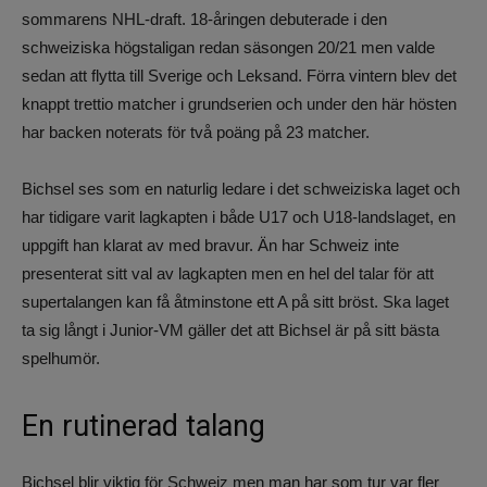
sommarens NHL-draft. 18-åringen debuterade i den
schweiziska högstaligan redan säsongen 20/21 men valde
sedan att flytta till Sverige och Leksand. Förra vintern blev det
knappt trettio matcher i grundserien och under den här hösten
har backen noterats för två poäng på 23 matcher.
Bichsel ses som en naturlig ledare i det schweiziska laget och
har tidigare varit lagkapten i både U17 och U18-landslaget, en
uppgift han klarat av med bravur. Än har Schweiz inte
presenterat sitt val av lagkapten men en hel del talar för att
supertalangen kan få åtminstone ett A på sitt bröst. Ska laget
ta sig långt i Junior-VM gäller det att Bichsel är på sitt bästa
spelhumör.
En rutinerad talang
Bichsel blir viktig för Schweiz men man har som tur var fler