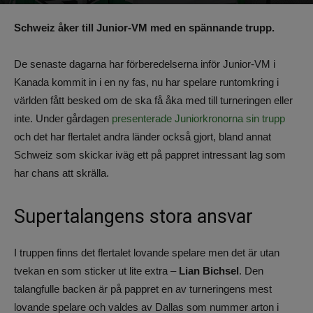
Av
Benjamin Lindkvist
-
8 december 2022, 10:02
1106
0
Schweiz åker till Junior-VM med en spännande trupp.
De senaste dagarna har förberedelserna inför Junior-VM i
Kanada kommit in i en ny fas, nu har spelare runtomkring i
världen fått besked om de ska få åka med till turneringen eller
inte. Under gårdagen
presenterade Juniorkronorna sin trupp
och det har flertalet andra länder också gjort, bland annat
Schweiz som skickar iväg ett på pappret intressant lag som
har chans att skrälla.
Supertalangens stora ansvar
I truppen finns det flertalet lovande spelare men det är utan
tvekan en som sticker ut lite extra –
Lian Bichsel
. Den
talangfulle backen är på pappret en av turneringens mest
lovande spelare och valdes av Dallas som nummer arton i