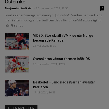
Österrike
Benjamin Lindkvist
-
26 december 2022, 12:56
0
Ikväll inleder Sverige sitt äventyr i Junior-VM. Väntan har varit lång
men i eftermiddag är det äntligen dags för Junior-VM att dra igång
när Finland...
VIDEO: Stor skräll i VM – se när Norge
besegrade Kanada
22 maj 2023, 18:39
Svenskarna vässar formen inför OS
26 november 2021, 17:27
Beskedet – Landslagsstjärnan avslutar
karriären
17 juli 2024, 16:59
HETA NYHETER