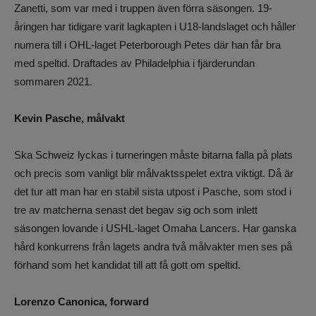
Zanetti, som var med i truppen även förra säsongen. 19-
åringen har tidigare varit lagkapten i U18-landslaget och håller
numera till i OHL-laget Peterborough Petes där han får bra
med speltid. Draftades av Philadelphia i fjärderundan
sommaren 2021.
Kevin Pasche, målvakt
Ska Schweiz lyckas i turneringen måste bitarna falla på plats
och precis som vanligt blir målvaktsspelet extra viktigt. Då är
det tur att man har en stabil sista utpost i Pasche, som stod i
tre av matcherna senast det begav sig och som inlett
säsongen lovande i USHL-laget Omaha Lancers. Har ganska
hård konkurrens från lagets andra två målvakter men ses på
förhand som het kandidat till att få gott om speltid.
Lorenzo Canonica, forward