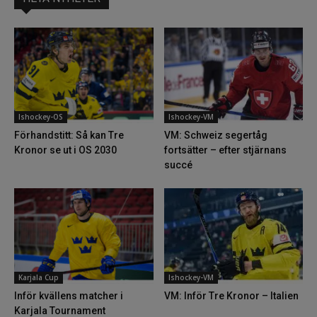
Ishockey-OS
Ishockey-VM
Förhandstitt: Så kan Tre
VM: Schweiz segertåg
Kronor se ut i OS 2030
fortsätter – efter stjärnans
succé
Karjala Cup
Ishockey-VM
Inför kvällens matcher i
VM: Inför Tre Kronor – Italien
Karjala Tournament