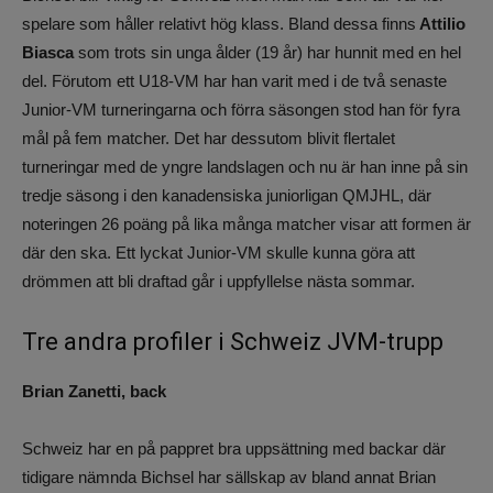
spelare som håller relativt hög klass. Bland dessa finns
Attilio
Biasca
som trots sin unga ålder (19 år) har hunnit med en hel
del. Förutom ett U18-VM har han varit med i de två senaste
Junior-VM turneringarna och förra säsongen stod han för fyra
mål på fem matcher. Det har dessutom blivit flertalet
turneringar med de yngre landslagen och nu är han inne på sin
tredje säsong i den kanadensiska juniorligan QMJHL, där
noteringen 26 poäng på lika många matcher visar att formen är
där den ska. Ett lyckat Junior-VM skulle kunna göra att
drömmen att bli draftad går i uppfyllelse nästa sommar.
Tre andra profiler i Schweiz JVM-trupp
Brian Zanetti, back
Schweiz har en på pappret bra uppsättning med backar där
tidigare nämnda Bichsel har sällskap av bland annat Brian