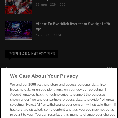
26 januari 2024, 10:07
Video: En överblick över team Sverige inför
VM
6 mars 2019, 08:51
POPULÄRA KATEGORIER
Sverige
863
We Care About Your Privacy
Ishockey-VM
606
IIHF
389
We and our
1008
partners store and access personal data, like
browsing data or unique identifiers, on your device. Selecting "I
JVM
268
Accept" enables tracking technologies to support the purposes
shown under "we and our partners process data to provide," whereas
Kanada
206
selecting "Reject All" or withdrawing your consent will disable them. If
Dam VM
187
trackers are disabled, some content and ads you see may not be as
relevant to you. You can resurface this menu to change your choices
Finland
181