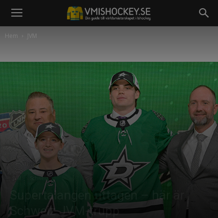
Hem
JVM
JVM
Schweiz
Supertalangen uttagen – här är
Schweiz JVM-trupp