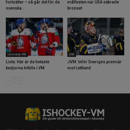
fortsätter – så går det för de
målfesten när USA säkrade
svenska...
bronset
Ishockey-VM
JVM
Lista: Här är de hetaste
JVM: Inför Sveriges premiär
kedjorna hittills i VM
mot Lettland