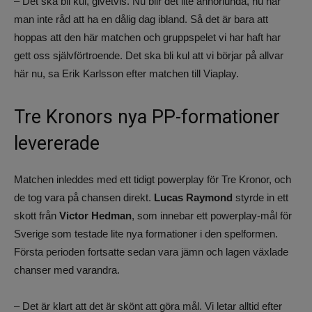
– Det ska bli kul, givetvis. Nu blir det lite annorlunda, nu har
man inte råd att ha en dålig dag ibland. Så det är bara att
hoppas att den här matchen och gruppspelet vi har haft har
gett oss självförtroende. Det ska bli kul att vi börjar på allvar
här nu, sa Erik Karlsson efter matchen till Viaplay.
Tre Kronors nya PP-formationer
levererade
Matchen inleddes med ett tidigt powerplay för Tre Kronor, och
de tog vara på chansen direkt.
Lucas Raymond
styrde in ett
skott från
Victor Hedman
, som innebar ett powerplay-mål för
Sverige som testade lite nya formationer i den spelformen.
Första perioden fortsatte sedan vara jämn och lagen växlade
chanser med varandra.
– Det är klart att det är skönt att göra mål. Vi letar alltid efter