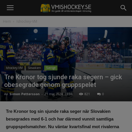
Hem
Ishockey-VM
Ishockey-VM
Slovakien
Sverige
Tre Kronor tog sjunde raka segern – gick
obesegrade genom gruppspelet
Av
Simon Pettersson
-
21 maj 2024, 23:04
821
0
Tre Kronor tog sin sjunde raka seger när Slovakien
besegrades med 6-1 och har därmed vunnit samtliga
gruppspelsmatcher. Nu väntar kvartsfinal mot rivalerna