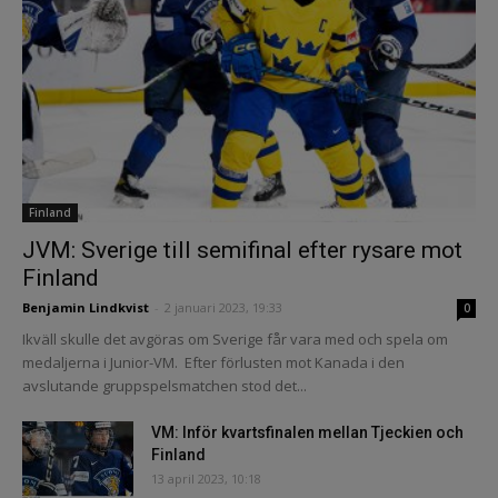
Finland
JVM: Sverige till semifinal efter rysare mot
Finland
Benjamin Lindkvist
-
2 januari 2023, 19:33
0
Ikväll skulle det avgöras om Sverige får vara med och spela om
medaljerna i Junior-VM. Efter förlusten mot Kanada i den
avslutande gruppspelsmatchen stod det...
VM: Inför kvartsfinalen mellan Tjeckien och
Finland
13 april 2023, 10:18