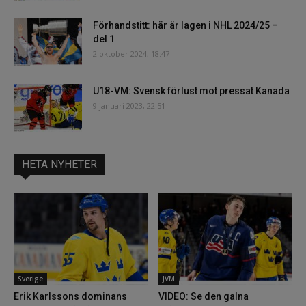
Förhandstitt: här är lagen i NHL 2024/25 –
del 1
2 oktober 2024, 18:47
U18-VM: Svensk förlust mot pressat Kanada
9 januari 2023, 22:51
HETA NYHETER
Sverige
JVM
Erik Karlssons dominans
VIDEO: Se den galna