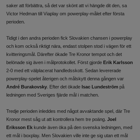
saker att förbättra, så det var skönt att vi hängde dit den, sa
Victor Hedman till Viaplay om powerplay-målet efter första
perioden.
Tidigt i den andra perioden fick Slovakien chansen i powerplay
och kom också riktigt nära, endast stolpen stod i vägen för ett
kvitteringsmål. Därefter ökade Tre Kronor tempot och det
belönade sig även i målprotokollet. Först gjorde
Erik Karlsson
2-0 med ett välplacerat handledsskott. Sedan levererade
powerplay-spelet återigen och målskytt denna gången var
André Burakovsky
. Efter det ökade
Isac Lundeström
på
ledningen med Sveriges fjärde mål i matchen.
Tredje perioden inleddes med något avvaktande spel, där Tre
Kronor mest såg ut att kontrollera hem tre poäng.
Joel
Eriksson Ek
kunde även öka på den svenska ledningen, med
ett mål i boxplay. Men Slovakien ville inte ge sig utan ett mål