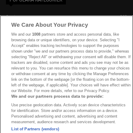
Sverige
863
We Care About Your Privacy
Ishockey-VM
606
IIHF
388
We and our
1008
partners store and access personal data, like
browsing data or unique identifiers, on your device. Selecting "I
JVM
268
Accept" enables tracking technologies to support the purposes
shown under "we and our partners process data to provide," whereas
Kanada
205
selecting "Reject All" or withdrawing your consent will disable them. If
Dam VM
187
trackers are disabled, some content and ads you see may not be as
relevant to you. You can resurface this menu to change your choices
Finland
181
or withdraw consent at any time by clicking the Manage Preferences
Video
179
link on the bottom of the webpage [or the floating icon on the bottom-
left of the webpage, if applicable]. Your choices will have effect within
Ishockey-OS
175
our Website. For more details, refer to our Privacy Policy.
We and our partners process data to provide:
Use precise geolocation data. Actively scan device characteristics
for identification. Store and/or access information on a device.
Om oss
Redaktionen
Kontakta oss
Cookies
Integritetspolicy
Personalised advertising and content, advertising and content
measurement, audience research and services development.
© 2026 VMishockey.se | Alla rättigheter är reserverade.
List of Partners (vendors)