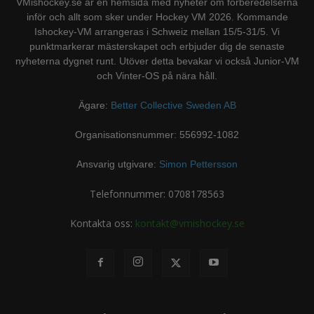
VMishockey.se är en hemsida med nyheter om förberedelserna
inför och allt som sker under Hockey VM 2026. Kommande
Ishockey-VM arrangeras i Schweiz mellan 15/5-31/5. Vi
punktmarkerar mästerskapet och erbjuder dig de senaste
nyheterna dygnet runt. Utöver detta bevakar vi också Junior-VM
och Vinter-OS på nära håll.
Ägare:
Better Collective Sweden AB
Organisationsnummer: 556992-1082
Ansvarig utgivare:
Simon Pettersson
Telefonnummer: 0708178563
Kontakta oss:
kontakt@vmishockey.se