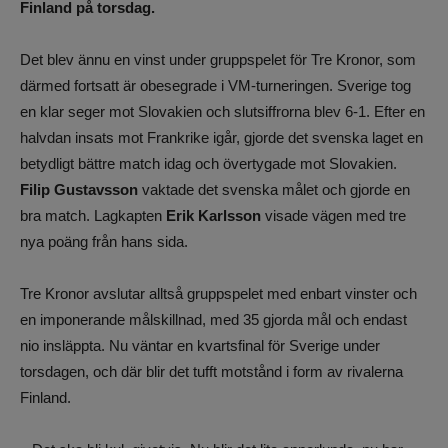
Finland på torsdag.
Det blev ännu en vinst under gruppspelet för Tre Kronor, som
därmed fortsatt är obesegrade i VM-turneringen. Sverige tog
en klar seger mot Slovakien och slutsiffrorna blev 6-1. Efter en
halvdan insats mot Frankrike igår, gjorde det svenska laget en
betydligt bättre match idag och övertygade mot Slovakien.
Filip Gustavsson
vaktade det svenska målet och gjorde en
bra match. Lagkapten
Erik Karlsson
visade vägen med tre
nya poäng från hans sida.
Tre Kronor avslutar alltså gruppspelet med enbart vinster och
en imponerande målskillnad, med 35 gjorda mål och endast
nio insläppta. Nu väntar en kvartsfinal för Sverige under
torsdagen, och där blir det tufft motstånd i form av rivalerna
Finland.