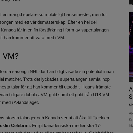
et en mängd spelare som plötsligt har semester, men för
äsongen med ett världsmästerskap. Efter en hel del
t Kanada får in en fin förstärkning i form av supertalangen
att han kommer att vara med i VM.
g VM?
rsta säsong i NHL där han tidigt visade sin potential innan
del matcher. Trots det lyckades supertalangen samla ihop
I
a talar för att han kommer bli utsedd till ligans främste
A
sedan tidigare dubbla JVM-guld samt ett guld från U18-VM
S
 med i A-landslaget.
Si
Al
 största talanger och Kanada ser ut att åka till Tjeckien
Kr
cklin Celebrini
. Enligt kanadensiska medier ska 17-
id