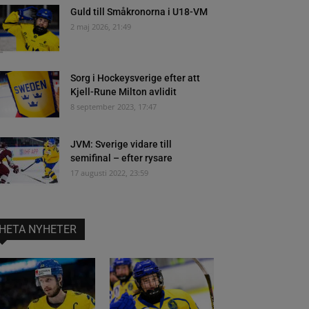
Guld till Småkronorna i U18-VM
2 maj 2026, 21:49
Sorg i Hockeysverige efter att
Kjell-Rune Milton avlidit
8 september 2023, 17:47
JVM: Sverige vidare till
semifinal – efter rysare
17 augusti 2022, 23:59
HETA NYHETER