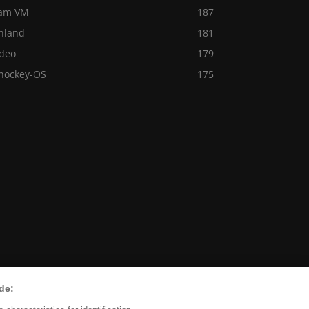
am VM
187
inland
181
ideo
179
shockey-OS
175
de: