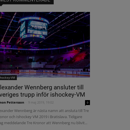
shockey-VM
lexander Wennberg ansluter till
veriges trupp inför ishockey-VM
mon Pettersson
-
9 maj 2019, 19:02
0
exander Wennberg är nästa namn att ansluta till Tre
onor och Ishockey VM 2019 i Bratislava. Tidigare
ag meddelande Tre Kronor att Wennberg nu blivit...