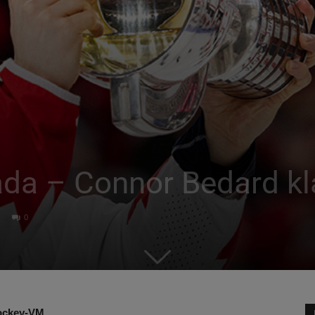
ada – Connor Bedard kl
0
shockey-VM.