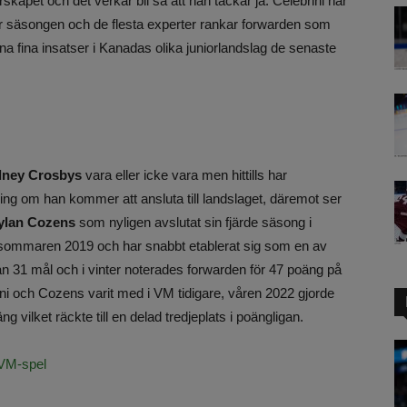
skapet och det verkar bli så att han tackar ja. Celebrini har
här säsongen och de flesta experter rankar forwarden som
na fina insatser i Kanadas olika juniorlandslag de senaste
dney Crosbys
vara eller icke vara men hittills har
kring om han kommer att ansluta till landslaget, däremot ser
ylan Cozens
som nyligen avslutat sin fjärde säsong i
 sommaren 2019 och har snabbt etablerat sig som en av
n 31 mål och i vinter noterades forwarden för 47 poäng på
ini och Cozens varit med i VM tidigare, våren 2022 gjorde
 vilket räckte till en delad tredjeplats i poängligan.
 VM-spel