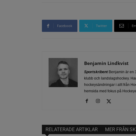
Facebook
Twitter
Em
Benjamin Lindkvist
Sportskribent
Benjamin är en 3
klubb och landslagshockey. Han
hockeysändningar i allt från Ho
hemsida med fokus på Hockeye
RELATERADE ARTIKLAR
MER FRÅN SK