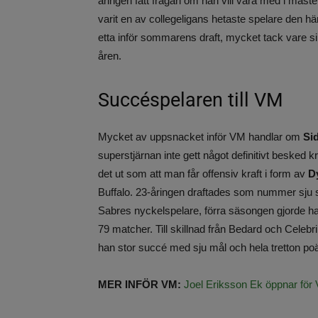
åringen fått frågan om han vill vara med i mäster
varit en av collegeligans hetaste spelare den 
etta inför sommarens draft, mycket tack vare si
åren.
Succéspelaren till VM
Mycket av uppsnacket inför VM handlar om
Si
superstjärnan inte gett något definitivt besked 
det ut som att man får offensiv kraft i form av
D
Buffalo. 23-åringen draftades som nummer sju
Sabres nyckelspelare, förra säsongen gjorde ha
79 matcher. Till skillnad från Bedard och Celebr
han stor succé med sju mål och hela tretton poäng
MER INFÖR VM:
Joel Eriksson Ek öppnar för