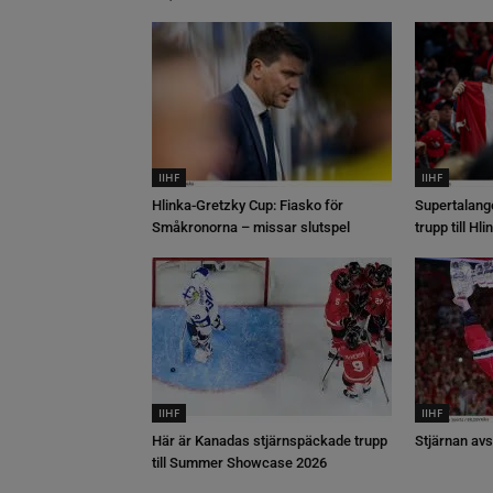
IIHF
IIHF
Hlinka-Gretzky Cup: Fiasko för
Supertalang
Småkronorna – missar slutspel
trupp till H
IIHF
IIHF
Här är Kanadas stjärnspäckade trupp
Stjärnan avs
till Summer Showcase 2026