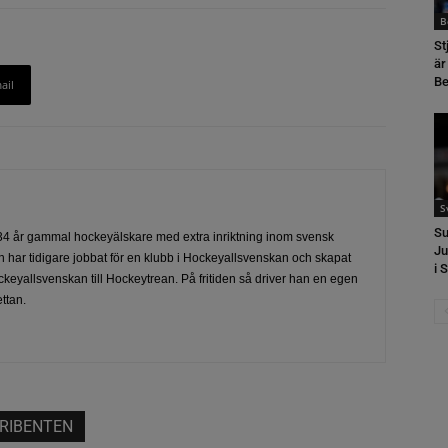
B
St
är
Be
ail
S
Su
4 år gammal hockeyälskare med extra inriktning inom svensk
Ju
 har tidigare jobbat för en klubb i Hockeyallsvenskan och skapat
i 
ckeyallsvenskan till Hockeytrean. På fritiden så driver han en egen
ttan.
RIBENTEN