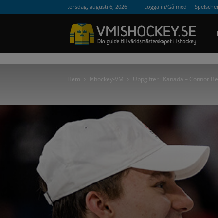
torsdag, augusti 6, 2026
Logga in/Gå med
Spelsch
VM
Hem
Ishockey-VM
Uppgifter i Kanada – Connor Be