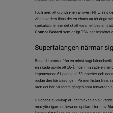
I och med att grundserien är över i NHL finns d
vissa av dem finns det en chans att förlänga s
spekulationer ser det ut att vara helt bestämt at
Connor Bedard
som enligt TSN har bekräftat 
Supertalangen närmar si
Bedard kommer från en minst sagt händelserik fö
en skada gjorde att 18-åringen missade en hel 
imponerande 61 poäng på 69 matcher och det mest
rookie den här säsongen. På meritlistan finns 
men det här blir första gången som forwarden är
Chicagos guldklimp är utan tvekan en av världens
med ytterligare en lovande spelare i form av
Ma