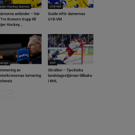
eijer Hockey Games
U18-VM
järnorna anländer – här
Guide inför damernas
 Tre Kronors trupp till
U18-VM
ijer Hockey...
verige
IIHF
mmering av
Skrällen – Tjeckiska
niorkronornas turnering
landslagsstjärnan tillbaka
Schweiz
i NHL