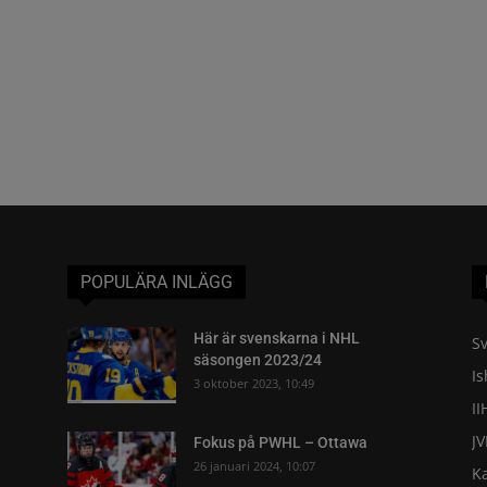
POPULÄRA INLÄGG
Här är svenskarna i NHL
Sv
säsongen 2023/24
I
3 oktober 2023, 10:49
II
J
Fokus på PWHL – Ottawa
26 januari 2024, 10:07
K