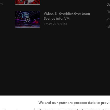
ra
D
F
Video: En överblick över team
Sverige inför VM
V
6 mars 2019, 08:51
I
We and our partners process data to provi