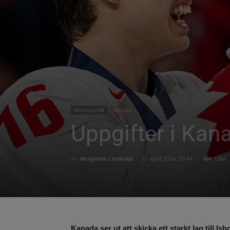
Ishockey-VM
Kanada
Uppgifter i Kan
Av
Benjamin Lindkvist
-
21 april 2024, 09:44
1264
Kanada ser ut att skicka ett starkt lag till I