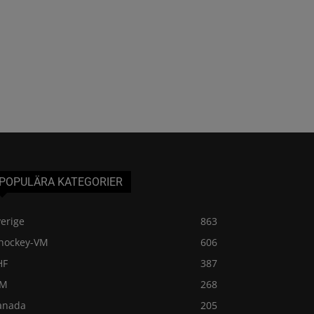
POPULÄRA KATEGORIER
erige
863
shockey-VM
606
HF
387
VM
268
anada
205