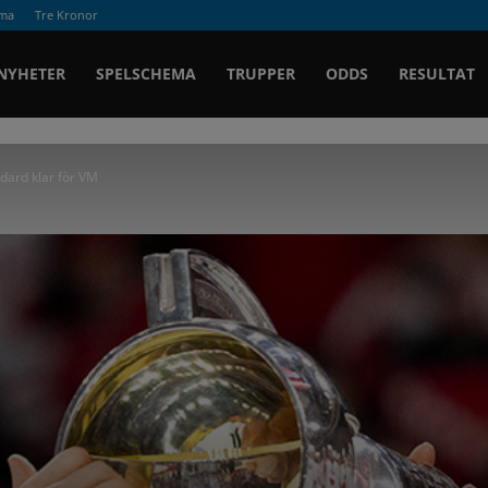
ema
Tre Kronor
Ishockey.se
NYHETER
SPELSCHEMA
TRUPPER
ODDS
RESULTAT
dard klar för VM