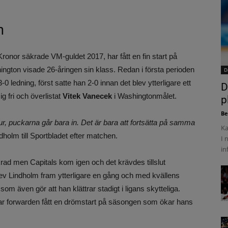
n
nor säkrade VM-guldet 2017, har fått en fin start på
gton visade 26-åringen sin klass. Redan i första perioden
D
3-0 ledning, först satte han 2-0 innan det blev ytterligare ett
D
g fri och överlistat
Vitek Vanecek
i Washingtonmålet.
p
Be
 tur, puckarna går bara in. Det är bara att fortsätta på samma
Ka
ndholm till Sportbladet efter matchen.
I 
in
ad men Capitals kom igen och det krävdes tillslut
r klev Lindholm fram ytterligare en gång och med kvällens
m även gör att han klättrar stadigt i ligans skytteliga.
ar forwarden fått en drömstart på säsongen som ökar hans