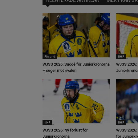
RELATERADE ARTIKLAR
MER FRÅN SK
Finland
IIHF
WJSS 2026: Succé för Juniorkronorna
WJSS 2026: 
– seger mot rivalen
Juniorkrono
IIHF
IIHF
WJSS 2026: Ny förlust för
WJSS 2026: 
Juniorkronorna
för Juniork