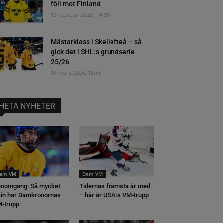
föll mot Finland
13 februari 2026, 14:50
Mästarklass i Skellefteå – så
gick det i SHL:s grundserie
25/26
14 mars 2026, 18:53
HETA NYHETER
am VM
Dam VM
nomgång: Så mycket
Tidernas främsta är med
tin har Damkronornas
– här är USA:s VM-trupp
-trupp