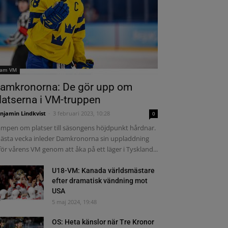
am VM
amkronorna: De gör upp om
latserna i VM-truppen
njamin Lindkvist
-
3 februari 2023, 10:28
0
mpen om platser till säsongens höjdpunkt hårdnar.
nästa vecka inleder Damkronorna sin uppladdning
för vårens VM genom att åka på ett läger i Tyskland...
U18-VM: Kanada världsmästare
efter dramatisk vändning mot
USA
5 maj 2024, 19:48
OS: Heta känslor när Tre Kronor