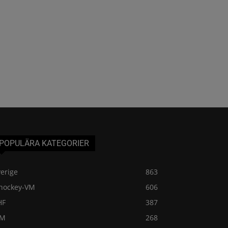
POPULÄRA KATEGORIER
erige
863
shockey-VM
606
HF
387
VM
268