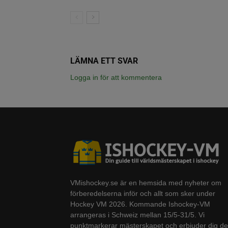
LÄMNA ETT SVAR
Logga in för att kommentera
VMishockey.se är en hemsida med nyheter om
förberedelserna inför och allt som sker under
Hockey VM 2026. Kommande Ishockey-VM
arrangeras i Schweiz mellan 15/5-31/5. Vi
punktmarkerar mästerskapet och erbjuder dig de