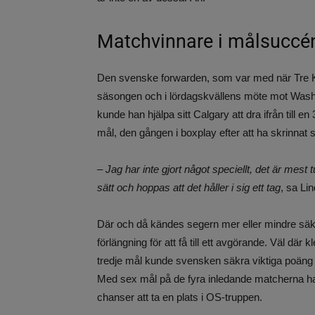
Matchvinnare i målsuccé
Den svenske forwarden, som var med när Tre Kro
säsongen och i lördagskvällens möte mot Washin
kunde han hjälpa sitt Calgary att dra ifrån till en 
mål, den gången i boxplay efter att ha skrinnat si
– Jag har inte gjort något speciellt, det är mest
sätt och hoppas att det håller i sig ett tag
, sa Li
Där och då kändes segern mer eller mindre säkr
förlängning för att få till ett avgörande. Väl dä
tredje mål kunde svensken säkra viktiga poäng so
Med sex mål på de fyra inledande matcherna h
chanser att ta en plats i OS-truppen.