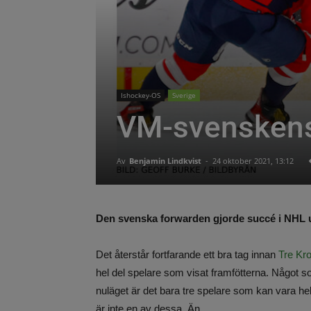
Ishockey-OS
Sverige
VM-svensken
Av
Benjamin Lindkvist
-
24 oktober 2021, 13:12
Den svenska forwarden gjorde succé i NHL 
Det återstår fortfarande ett bra tag innan
Tre Kr
hel del spelare som visat framfötterna. Något so
nuläget är det bara tre spelare som kan vara hel
är inte en av dessa. Än.