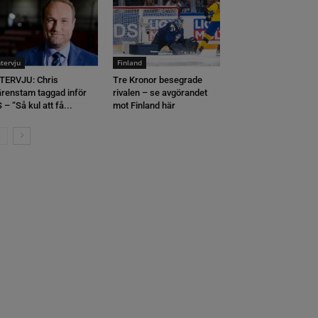
ntervju
Finland
TERVJU: Chris
Tre Kronor besegrade
renstam taggad inför
rivalen – se avgörandet
 – “Så kul att få...
mot Finland här