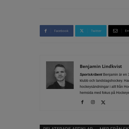
Facebook
Twitter
Em
Benjamin Lindkvist
Sportskribent
Benjamin är en 3
klubb och landslagshockey. Han
hockeysändningar i allt från Ho
hemsida med fokus på Hockeye