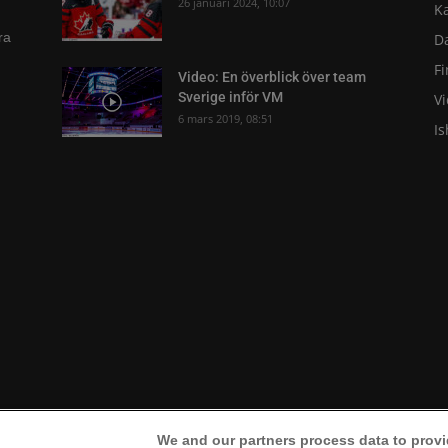
26 januari 2024, 10:07
K
ra
D
F
Video: En överblick över team
Sverige inför VM
V
6 mars 2019, 08:51
I
We and our partners process data to provi