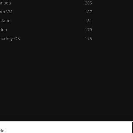
anada
205
am VM
187
inland
181
ideo
179
shockey-OS
175
de: