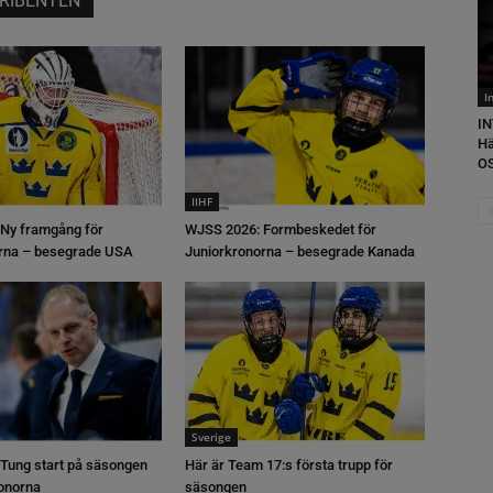
RIBENTEN
I
IN
Hä
OS
IIHF
Ny framgång för
WJSS 2026: Formbeskedet för
rna – besegrade USA
Juniorkronorna – besegrade Kanada
Sverige
Tung start på säsongen
Här är Team 17:s första trupp för
ronorna
säsongen