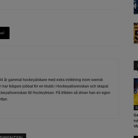
ail
4 år gammal hockeyälskare med extra inriktning inom svensk
 har tidigare jobbat för en klubb i Hockeyallsvenskan och skapat
ckeyallsvenskan till Hockeytrean. På fritiden så driver han en egen
ttan.
D
Ge
ru
VM