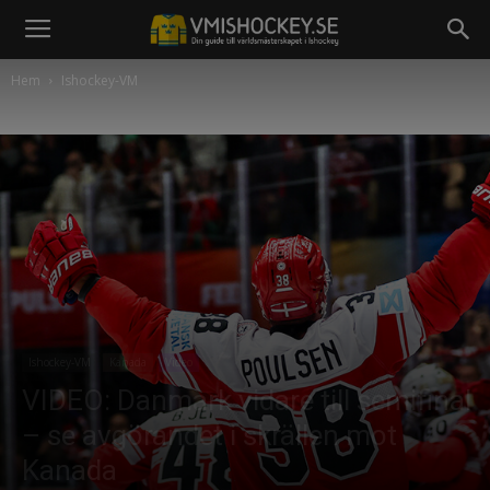
Hem
Ishockey-VM
Ishockey-VM
Kanada
Video
VIDEO: Danmark vidare till semifinal
– se avgörandet i skrällen mot
Kanada