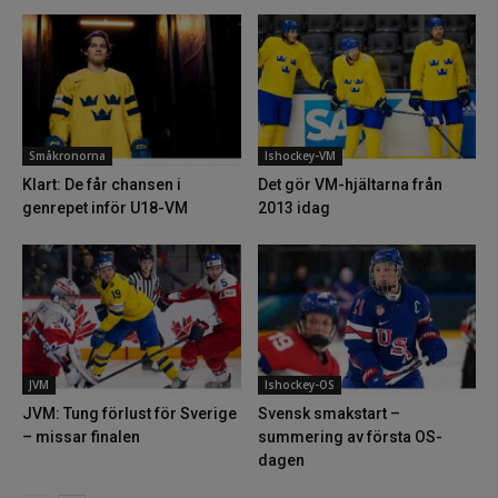
Småkronorna
Ishockey-VM
Klart: De får chansen i
Det gör VM-hjältarna från
genrepet inför U18-VM
2013 idag
JVM
Ishockey-OS
JVM: Tung förlust för Sverige
Svensk smakstart –
– missar finalen
summering av första OS-
dagen