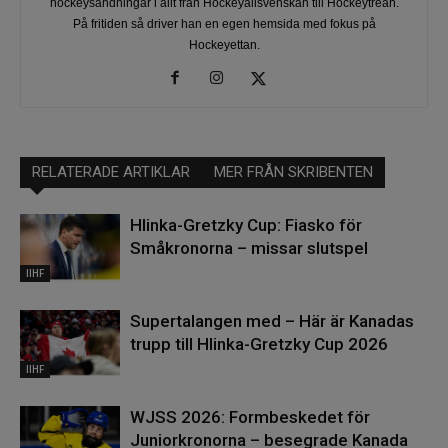
hockeysändningar i allt från Hockeyallsvenskan till Hockeytrean.
På fritiden så driver han en egen hemsida med fokus på
Hockeyettan.
RELATERADE ARTIKLAR
MER FRÅN SKRIBENTEN
Hlinka-Gretzky Cup: Fiasko för
Småkronorna – missar slutspel
IIHF
Supertalangen med – Här är Kanadas
trupp till Hlinka-Gretzky Cup 2026
IIHF
WJSS 2026: Formbeskedet för
Juniorkronorna – besegrade Kanada