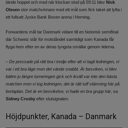
tände hoppet och med när klockan stod på 59:11 blev
Nick
Olesen
stor matchvinnare med ett mål som fick taket att lyfta i
ett fullsatt Jyske Bank Boxen arena i Herning.
Forwardens mål tar Danmark vidare till en historisk semifinal
där Schweiz står för motståndet samtidigt som Kanada får
flyga hem efter en av deras tyngsta smällar genom tiderna.
– De pressade på rätt bra i tredje efter att vi tagit ledningen, vi
var i ett bra läge men det vände snabbt. Är besviken, vi blev
bättre ju längre turneringen gick och ikväll var inte den bästa
matchen men vi tog ledningen, det är rätt tuff stämning här på
bortaplan. Det är en besvikelse, vi hade en bra grupp här
, sa
Sidney Crosby
efter slutsignalen.
Höjdpunkter, Kanada – Danmark