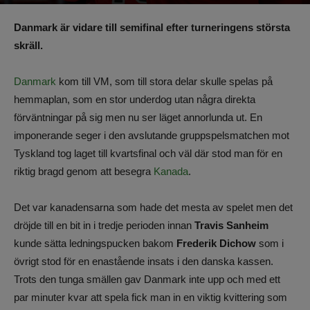
Av
Benjamin Lindkvist
-
22 maj 2025, 23:12
605
0
Danmark är vidare till semifinal efter turneringens största
skräll.
Danmark
kom till VM, som till stora delar skulle spelas på
hemmaplan, som en stor underdog utan några direkta
förväntningar på sig men nu ser läget annorlunda ut. En
imponerande seger i den avslutande gruppspelsmatchen mot
Tyskland tog laget till kvartsfinal och väl där stod man för en
riktig bragd genom att besegra
Kanada
.
Det var kanadensarna som hade det mesta av spelet men det
dröjde till en bit in i tredje perioden innan
Travis Sanheim
kunde sätta ledningspucken bakom
Frederik Dichow
som i
övrigt stod för en enastående insats i den danska kassen.
Trots den tunga smällen gav Danmark inte upp och med ett
par minuter kvar att spela fick man in en viktig kvittering som