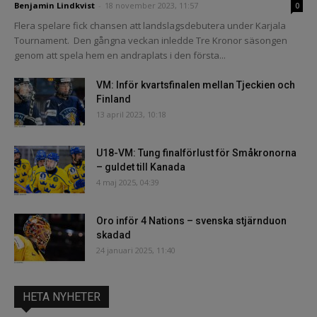
Benjamin Lindkvist
-
18 november 2023, 11:57
0
Flera spelare fick chansen att landslagsdebutera under Karjala
Tournament. Den gångna veckan inledde Tre Kronor säsongen
genom att spela hem en andraplats i den första...
VM: Inför kvartsfinalen mellan Tjeckien och
Finland
13 april 2023, 10:18
U18-VM: Tung finalförlust för Småkronorna
– guldet till Kanada
4 maj 2025, 04:39
Oro inför 4 Nations – svenska stjärnduon
skadad
24 januari 2025, 11:40
HETA NYHETER