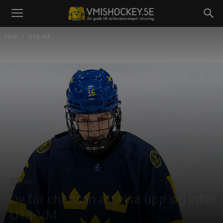
Hem
U18-VM
U18-VM
De får chansen att visa upp sig inför
U18-VM