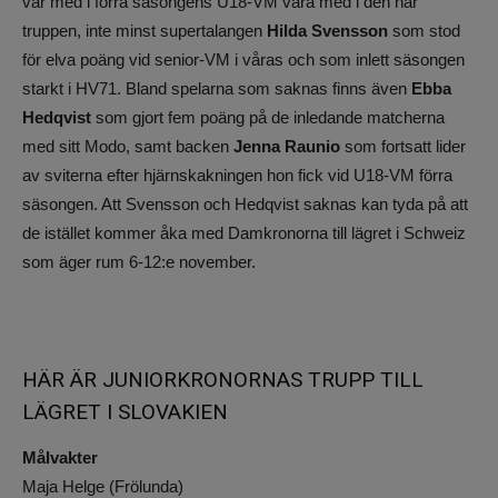
var med i förra säsongens U18-VM vara med i den här
truppen, inte minst supertalangen
Hilda Svensson
som stod
för elva poäng vid senior-VM i våras och som inlett säsongen
starkt i HV71. Bland spelarna som saknas finns även
Ebba
Hedqvist
som gjort fem poäng på de inledande matcherna
med sitt Modo, samt backen
Jenna Raunio
som fortsatt lider
av sviterna efter hjärnskakningen hon fick vid U18-VM förra
säsongen. Att Svensson och Hedqvist saknas kan tyda på att
de istället kommer åka med Damkronorna till lägret i Schweiz
som äger rum 6-12:e november.
HÄR ÄR JUNIORKRONORNAS TRUPP TILL
LÄGRET I SLOVAKIEN
Målvakter
Maja Helge (Frölunda)