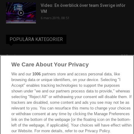
Video: En överblick över team Sverige inför
VM
6 mars 2019, 08:51
POPULÄRA KATEGORIER
Sverige
863
We Care About Your Privacy
Ishockey-VM
606
IIHF
387
We and our
1006
partners store and access personal data, like
browsing data or unique identifiers, on your device. Selecting "I
JVM
268
Accept" enables tracking technologies to support the purposes
shown under "we and our partners process data to provide," whereas
Kanada
205
selecting "Reject All" or withdrawing your consent will disable them. If
Dam VM
187
trackers are disabled, some content and ads you see may not be as
relevant to you. You can resurface this menu to change your choices
Finland
181
or withdraw consent at any time by clicking the Manage Preferences
Video
179
link on the bottom of the webpage [or the floating icon on the bottom-
left of the webpage, if applicable]. Your choices will have effect within
Ishockey-OS
175
our Website. For more details, refer to our Privacy Policy.