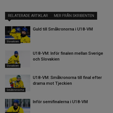
RELATERADE ARTIKLAR
MER FRÅN SKRIBENTEN
Guld till Småkronorna i U18-VM
Slovakien
U18-VM: Inför finalen mellan Sverige
och Slovakien
Slovakien
U18-VM: Småkronorna till final efter
drama mot Tjeckien
Småkronorna
Inför semifinalerna i U18-VM