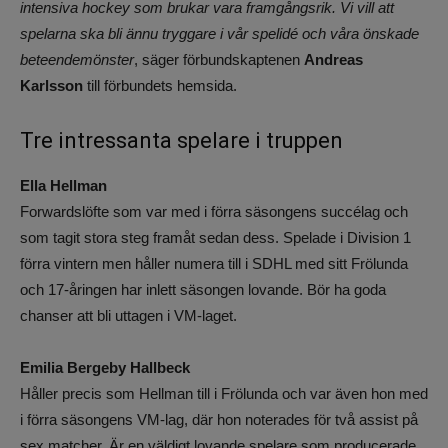
intensiva hockey som brukar vara framgångsrik. Vi vill att
spelarna ska bli ännu tryggare i vår spelidé och våra önskade
beteendemönster
, säger förbundskaptenen
Andreas
Karlsson
till förbundets hemsida.
Tre intressanta spelare i truppen
Ella Hellman
Forwardslöfte som var med i förra säsongens succélag och
som tagit stora steg framåt sedan dess. Spelade i Division 1
förra vintern men håller numera till i SDHL med sitt Frölunda
och 17-åringen har inlett säsongen lovande. Bör ha goda
chanser att bli uttagen i VM-laget.
Emilia Bergeby Hallbeck
Håller precis som Hellman till i Frölunda och var även hon med
i förra säsongens VM-lag, där hon noterades för två assist på
sex matcher. Är en väldigt lovande spelare som producerade