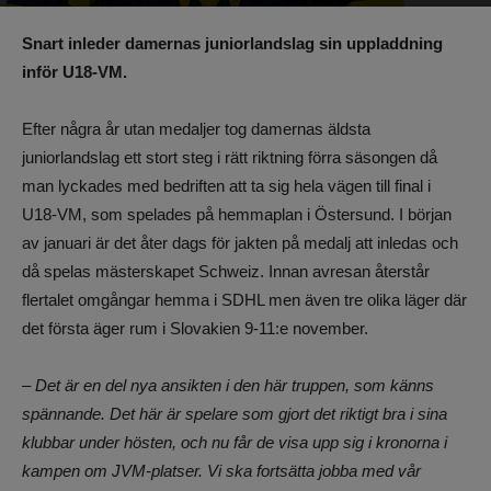
Av
Benjamin Lindkvist
-
26 oktober 2023, 10:15
996
0
Snart inleder damernas juniorlandslag sin uppladdning
inför U18-VM.
Efter några år utan medaljer tog damernas äldsta
juniorlandslag ett stort steg i rätt riktning förra säsongen då
man lyckades med bedriften att ta sig hela vägen till final i
U18-VM, som spelades på hemmaplan i Östersund. I början
av januari är det åter dags för jakten på medalj att inledas och
då spelas mästerskapet Schweiz. Innan avresan återstår
flertalet omgångar hemma i SDHL men även tre olika läger där
det första äger rum i Slovakien 9-11:e november.
– Det är en del nya ansikten i den här truppen, som känns
spännande. Det här är spelare som gjort det riktigt bra i sina
klubbar under hösten, och nu får de visa upp sig i kronorna i
kampen om JVM-platser. Vi ska fortsätta jobba med vår