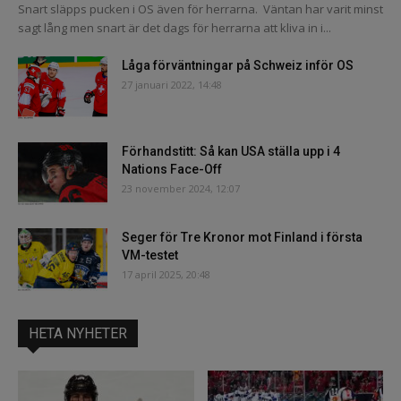
Snart släpps pucken i OS även för herrarna. Väntan har varit minst
sagt lång men snart är det dags för herrarna att kliva in i...
Låga förväntningar på Schweiz inför OS
27 januari 2022, 14:48
Förhandstitt: Så kan USA ställa upp i 4
Nations Face-Off
23 november 2024, 12:07
Seger för Tre Kronor mot Finland i första
VM-testet
17 april 2025, 20:48
HETA NYHETER