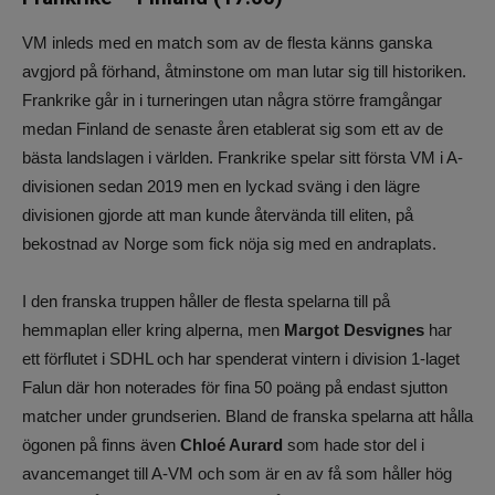
VM inleds med en match som av de flesta känns ganska
avgjord på förhand, åtminstone om man lutar sig till historiken.
Frankrike går in i turneringen utan några större framgångar
medan Finland de senaste åren etablerat sig som ett av de
bästa landslagen i världen. Frankrike spelar sitt första VM i A-
divisionen sedan 2019 men en lyckad sväng i den lägre
divisionen gjorde att man kunde återvända till eliten, på
bekostnad av Norge som fick nöja sig med en andraplats.
I den franska truppen håller de flesta spelarna till på
hemmaplan eller kring alperna, men
Margot Desvignes
har
ett förflutet i SDHL och har spenderat vintern i division 1-laget
Falun där hon noterades för fina 50 poäng på endast sjutton
matcher under grundserien. Bland de franska spelarna att hålla
ögonen på finns även
Chloé Aurard
som hade stor del i
avancemanget till A-VM och som är en av få som håller hög