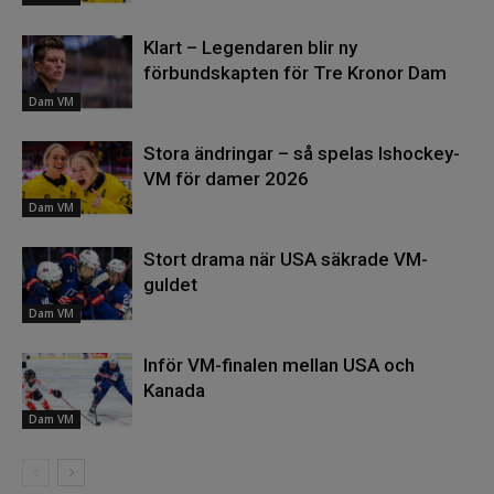
Klart – Legendaren blir ny
förbundskapten för Tre Kronor Dam
Dam VM
Stora ändringar – så spelas Ishockey-
VM för damer 2026
Dam VM
Stort drama när USA säkrade VM-
guldet
Dam VM
Inför VM-finalen mellan USA och
Kanada
Dam VM