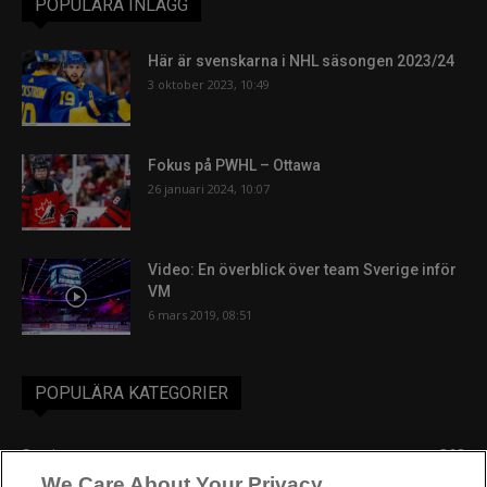
POPULÄRA INLÄGG
Här är svenskarna i NHL säsongen 2023/24
3 oktober 2023, 10:49
Fokus på PWHL – Ottawa
26 januari 2024, 10:07
Video: En överblick över team Sverige inför
VM
6 mars 2019, 08:51
POPULÄRA KATEGORIER
Sverige
863
We Care About Your Privacy
Ishockey-VM
606