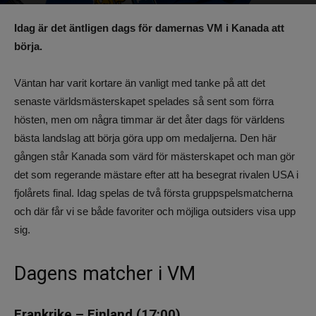
Av
Benjamin Lindkvist
-
5 april 2023, 13:54
1117
0
Idag är det äntligen dags för damernas VM i Kanada att
börja.
Väntan har varit kortare än vanligt med tanke på att det
senaste världsmästerskapet spelades så sent som förra
hösten, men om några timmar är det åter dags för världens
bästa landslag att börja göra upp om medaljerna. Den här
gången står Kanada som värd för mästerskapet och man gör
det som regerande mästare efter att ha besegrat rivalen USA i
fjolårets final. Idag spelas de två första gruppspelsmatcherna
och där får vi se både favoriter och möjliga outsiders visa upp
sig.
Dagens matcher i VM
Frankrike – Finland (17:00)