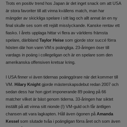
Trots en positiv trend hos Japan är det inget snack om att USA
är stora favoriter till att vinna kvällens match, man har
mängder av skickliga spelare i sitt lag och allt annat än en ny
final skulle ses som ett rejält misslyckande. Kanske rentav ett
fiasko. I årets upplaga hittar vi flera av världens främsta
spelare, däribland
Taylor Heise
som gjorde stor succé förra
hösten där hon vann VM:s poängliga. 23-åringen öser till
vardags in poäng i collegeligan och är en spelare som den
amerikanska offensiven kretsar kring.
I USA finner vi även tidernas poänggörare när det kommer till
VM.
Hilary Knight
gjorde mästerskapsdebut redan 2007 och
sedan dess har hon gjort imponerande 89 poäng på 66
matcher vilket är bäst genom tiderna. 33-åringen har siktet
inställt på att vinna sitt nionde (!) VM-guld och får äntligen
chansen att vara lagkapten. Håll även ögonen på
Amanda
Kessel
som slutade tvåa i poängligan förra året och som även