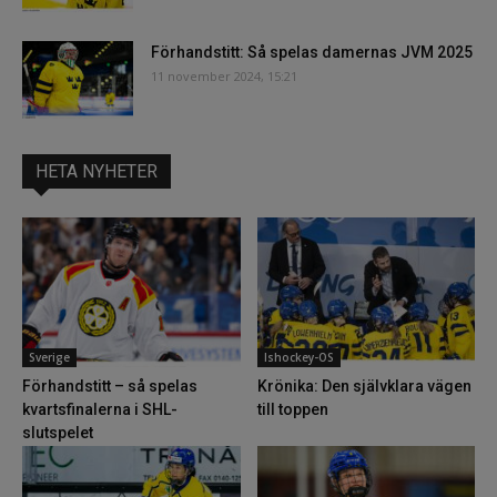
Förhandstitt: Så spelas damernas JVM 2025
11 november 2024, 15:21
HETA NYHETER
Sverige
Ishockey-OS
Förhandstitt – så spelas
Krönika: Den självklara vägen
kvartsfinalerna i SHL-
till toppen
slutspelet