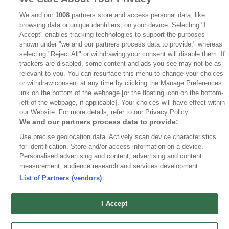
IIHF
389
We and our
1008
partners store and access personal data, like
browsing data or unique identifiers, on your device. Selecting "I
JVM
268
Accept" enables tracking technologies to support the purposes
shown under "we and our partners process data to provide," whereas
Kanada
206
selecting "Reject All" or withdrawing your consent will disable them. If
Dam VM
187
trackers are disabled, some content and ads you see may not be as
relevant to you. You can resurface this menu to change your choices
Finland
181
or withdraw consent at any time by clicking the Manage Preferences
Video
179
link on the bottom of the webpage [or the floating icon on the bottom-
left of the webpage, if applicable]. Your choices will have effect within
Ishockey-OS
175
our Website. For more details, refer to our Privacy Policy.
We and our partners process data to provide:
Use precise geolocation data. Actively scan device characteristics
for identification. Store and/or access information on a device.
Om oss
Redaktionen
Kontakta oss
Cookies
Integritetspolicy
Personalised advertising and content, advertising and content
measurement, audience research and services development.
© 2026 VMishockey.se | Alla rättigheter är reserverade.
List of Partners (vendors)
Spel utan konto innebär att man använder e-legitimation för registrering.
I Accept