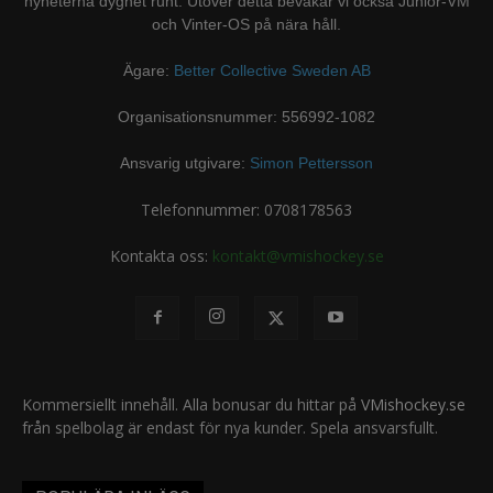
nyheterna dygnet runt. Utöver detta bevakar vi också Junior-VM
och Vinter-OS på nära håll.
Ägare:
Better Collective Sweden AB
Organisationsnummer: 556992-1082
Ansvarig utgivare:
Simon Pettersson
Telefonnummer: 0708178563
Kontakta oss:
kontakt@vmishockey.se
Kommersiellt innehåll. Alla bonusar du hittar på
VMishockey.se
från spelbolag är endast för nya kunder. Spela ansvarsfullt.