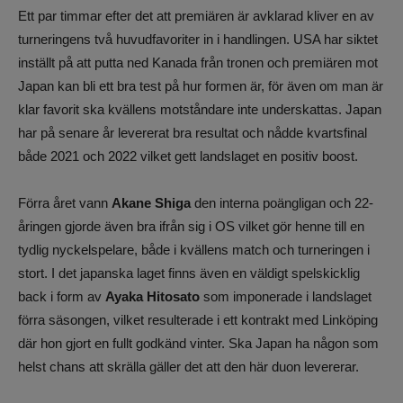
Ett par timmar efter det att premiären är avklarad kliver en av
turneringens två huvudfavoriter in i handlingen. USA har siktet
inställt på att putta ned Kanada från tronen och premiären mot
Japan kan bli ett bra test på hur formen är, för även om man är
klar favorit ska kvällens motståndare inte underskattas. Japan
har på senare år levererat bra resultat och nådde kvartsfinal
både 2021 och 2022 vilket gett landslaget en positiv boost.
Förra året vann
Akane Shiga
den interna poängligan och 22-
åringen gjorde även bra ifrån sig i OS vilket gör henne till en
tydlig nyckelspelare, både i kvällens match och turneringen i
stort. I det japanska laget finns även en väldigt spelskicklig
back i form av
Ayaka Hitosato
som imponerade i landslaget
förra säsongen, vilket resulterade i ett kontrakt med Linköping
där hon gjort en fullt godkänd vinter. Ska Japan ha någon som
helst chans att skrälla gäller det att den här duon levererar.