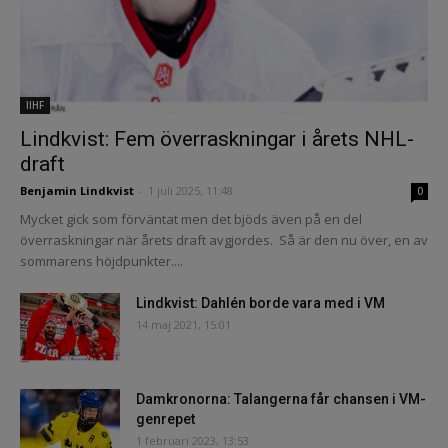
IIHF
Lindkvist: Fem överraskningar i årets NHL-
draft
Benjamin Lindkvist
-
1 juli 2025, 11:48
0
Mycket gick som förväntat men det bjöds även på en del
överraskningar när årets draft avgjordes. Så är den nu över, en av
sommarens höjdpunkter....
Lindkvist: Dahlén borde vara med i VM
14 maj 2021, 15:01
Damkronorna: Talangerna får chansen i VM-
genrepet
1 februari 2023, 13:53