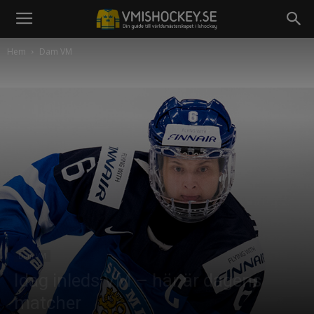
Hem
Dam VM
Dam VM
Idag inleds VM – här är dagens
matcher