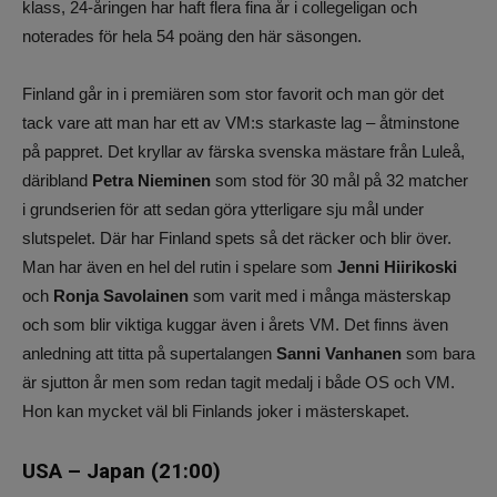
klass, 24-åringen har haft flera fina år i collegeligan och
noterades för hela 54 poäng den här säsongen.
Finland går in i premiären som stor favorit och man gör det
tack vare att man har ett av VM:s starkaste lag – åtminstone
på pappret. Det kryllar av färska svenska mästare från Luleå,
däribland
Petra Nieminen
som stod för 30 mål på 32 matcher
i grundserien för att sedan göra ytterligare sju mål under
slutspelet. Där har Finland spets så det räcker och blir över.
Man har även en hel del rutin i spelare som
Jenni Hiirikoski
och
Ronja Savolainen
som varit med i många mästerskap
och som blir viktiga kuggar även i årets VM. Det finns även
anledning att titta på supertalangen
Sanni Vanhanen
som bara
är sjutton år men som redan tagit medalj i både OS och VM.
Hon kan mycket väl bli Finlands joker i mästerskapet.
USA – Japan (21:00)