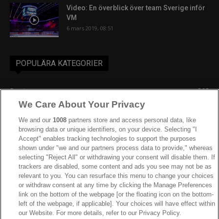
Video: En överblick över team Sverige inför
VM
6 mars 2019, 08:51
POPULÄRA KATEGORIER
Sverige
863
We Care About Your Privacy
Ishockey-VM
606
IIHF
390
We and our
1008
partners store and access personal data, like
browsing data or unique identifiers, on your device. Selecting "I
JVM
268
Accept" enables tracking technologies to support the purposes
shown under "we and our partners process data to provide," whereas
Kanada
207
selecting "Reject All" or withdrawing your consent will disable them. If
Dam VM
187
trackers are disabled, some content and ads you see may not be as
relevant to you. You can resurface this menu to change your choices
Finland
181
or withdraw consent at any time by clicking the Manage Preferences
Video
179
link on the bottom of the webpage [or the floating icon on the bottom-
left of the webpage, if applicable]. Your choices will have effect within
Ishockey-OS
175
our Website. For more details, refer to our Privacy Policy.