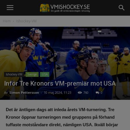
Hem
Ishockey-VM
Ishockey-VM
Sverige
USA
Inför Tre Kronors VM-premiär mot USA
Av
Simon Pettersson
-
10 maj 2024, 11:23
760
0
Det är äntligen dags att inleda årets VM-turnering. Tre
Kronor öppnar turneringen med gruppens på förhand
tuffaste motståndare direkt, nämligen USA. Ikväll börjar