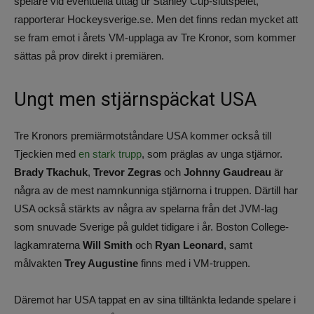
spelare vid eventuella uttåg ur Stanley Cup-slutspelet,
rapporterar Hockeysverige.se. Men det finns redan mycket att
se fram emot i årets VM-upplaga av Tre Kronor, som kommer
sättas på prov direkt i premiären.
Ungt men stjärnspäckat USA
Tre Kronors premiärmotståndare USA kommer också till
Tjeckien med
en stark trupp
, som präglas av unga stjärnor.
Brady Tkachuk
,
Trevor Zegras
och
Johnny
Gaudreau
är
några av de mest namnkunniga stjärnorna i truppen. Därtill har
USA också stärkts av några av spelarna från det JVM-lag
som snuvade Sverige på guldet tidigare i år. Boston College-
lagkamraterna
Will Smith
och
Ryan Leonard
, samt
målvakten
Trey Augustine
finns med i VM-truppen.
Däremot har USA tappat en av sina tilltänkta ledande spelare i