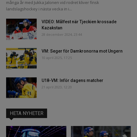
många år med Jukka Jalonen vid rodret kliver finsk
landslagshockey i nästa vecka in i...
VIDEO: Målfest när Tjeckien krossade
Kazakstan
28 december 2024, 23:44
VM: Seger för Damkronorna mot Ungern
10 april 2025, 17:25
U18-VM: Inför dagens matcher
21 april 2023, 12:20
HETA NYHETER