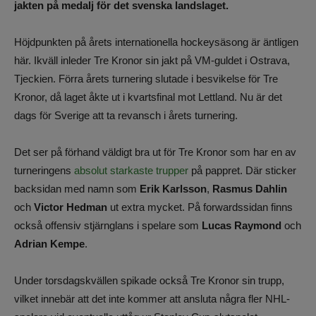
jakten på medalj för det svenska landslaget.
Höjdpunkten på årets internationella hockeysäsong är äntligen
här. Ikväll inleder Tre Kronor sin jakt på VM-guldet i Ostrava,
Tjeckien. Förra årets turnering slutade i besvikelse för Tre
Kronor, då laget åkte ut i kvartsfinal mot Lettland. Nu är det
dags för Sverige att ta revansch i årets turnering.
Det ser på förhand väldigt bra ut för Tre Kronor som har en av
turneringens
absolut starkaste trupper
på pappret. Där sticker
backsidan med namn som
Erik Karlsson
,
Rasmus Dahlin
och
Victor Hedman
ut extra mycket. På forwardssidan finns
också offensiv stjärnglans i spelare som
Lucas Raymond
och
Adrian Kempe
.
Under torsdagskvällen spikade också Tre Kronor sin trupp,
vilket innebär att det inte kommer att ansluta några fler NHL-