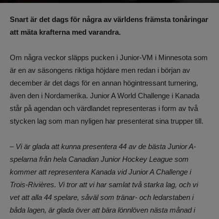
Av
Benjamin Lindkvist
-
27 november 2025, 15:55
516
0
Snart är det dags för några av världens främsta tonåringar
att mäta krafterna med varandra.
Om några veckor släpps pucken i Junior-VM i Minnesota som
är en av säsongens riktiga höjdare men redan i början av
december är det dags för en annan högintressant turnering,
även den i Nordamerika. Junior A World Challenge i Kanada
står på agendan och värdlandet representeras i form av två
stycken lag som man nyligen har presenterat sina trupper till.
– Vi är glada att kunna presentera 44 av de bästa Junior A-
spelarna från hela Canadian Junior Hockey League som
kommer att representera Kanada vid Junior A Challenge i
Trois-Rivières. Vi tror att vi har samlat två starka lag, och vi
vet att alla 44 spelare, såväl som tränar- och ledarstaben i
båda lagen, är glada över att bära lönnlöven nästa månad i