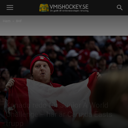
Hem
IIHF
IIHF
Kanada
Kanada redo för Junior A World
Challenge – här är Canada Easts
trupp