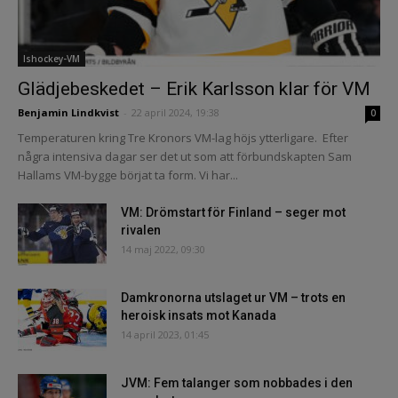
Ishockey-VM
Glädjebeskedet – Erik Karlsson klar för VM
Benjamin Lindkvist
-
22 april 2024, 19:38
0
Temperaturen kring Tre Kronors VM-lag höjs ytterligare. Efter
några intensiva dagar ser det ut som att förbundskapten Sam
Hallams VM-bygge börjat ta form. Vi har...
VM: Drömstart för Finland – seger mot
rivalen
14 maj 2022, 09:30
Damkronorna utslaget ur VM – trots en
heroisk insats mot Kanada
14 april 2023, 01:45
JVM: Fem talanger som nobbades i den