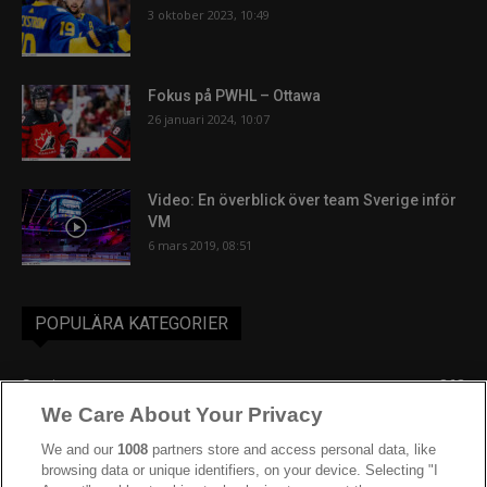
3 oktober 2023, 10:49
Fokus på PWHL – Ottawa
26 januari 2024, 10:07
Video: En överblick över team Sverige inför
VM
6 mars 2019, 08:51
POPULÄRA KATEGORIER
Sverige
863
We Care About Your Privacy
Ishockey-VM
606
IIHF
388
We and our
1008
partners store and access personal data, like
browsing data or unique identifiers, on your device. Selecting "I
JVM
268