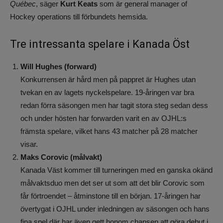
Québec
, säger
Kurt Keats
som är general manager of
Hockey operations till förbundets hemsida.
Tre intressanta spelare i Kanada Öst
Will Hughes (forward)
Konkurrensen är hård men på pappret är Hughes utan
tvekan en av lagets nyckelspelare. 19-åringen var bra
redan förra säsongen men har tagit stora steg sedan dess
och under hösten har forwarden varit en av OJHL:s
främsta spelare, vilket hans 43 matcher på 28 matcher
visar.
Maks Corovic (målvakt)
Kanada Väst kommer till turneringen med en ganska okänd
målvaktsduo men det ser ut som att det blir Corovic som
får förtroendet – åtminstone till en början. 17-åringen har
övertygat i OJHL under inledningen av säsongen och hans
fina spel där har även gett honom chansen att göra debut i