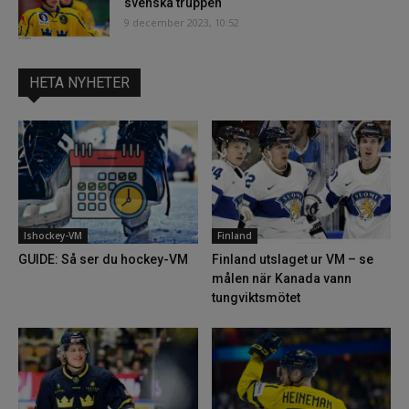
svenska truppen
9 december 2023, 10:52
HETA NYHETER
Ishockey-VM
Finland
GUIDE: Så ser du hockey-VM
Finland utslaget ur VM – se
målen när Kanada vann
tungviktsmötet