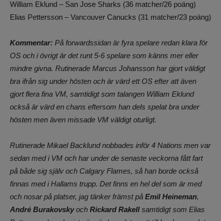
William Eklund – San Jose Sharks (36 matcher/26 poäng)
Elias Pettersson – Vancouver Canucks (31 matcher/23 poäng)
Kommentar:
På forwardssidan är fyra spelare redan klara för
OS och i övrigt är det runt 5-6 spelare som känns mer eller
mindre givna. Rutinerade Marcus Johansson har gjort väldigt
bra ifrån sig under hösten och är värd ett OS efter att även
gjort flera fina VM, samtidigt som talangen William Eklund
också är värd en chans eftersom han dels spelat bra under
hösten men även missade VM väldigt oturligt.
Rutinerade Mikael Backlund nobbades inför 4 Nations men var
sedan med i VM och har under de senaste veckorna fått fart
på både sig själv och Calgary Flames, så han borde också
finnas med i Hallams trupp. Det finns en hel del som är med
och nosar på platser, jag tänker främst på
Emil Heineman
,
André Burakovsky
och
Rickard Rakell
samtidigt som Elias