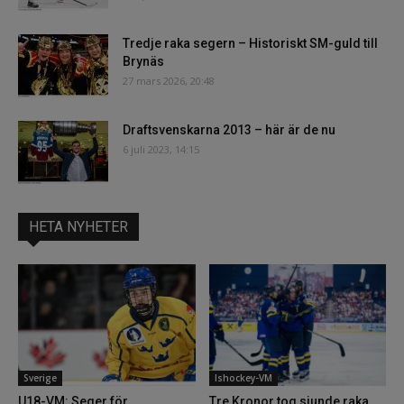
Tredje raka segern – Historiskt SM-guld till
Brynäs
27 mars 2026, 20:48
Draftsvenskarna 2013 – här är de nu
6 juli 2023, 14:15
HETA NYHETER
Sverige
Ishockey-VM
U18-VM: Seger för
Tre Kronor tog sjunde raka