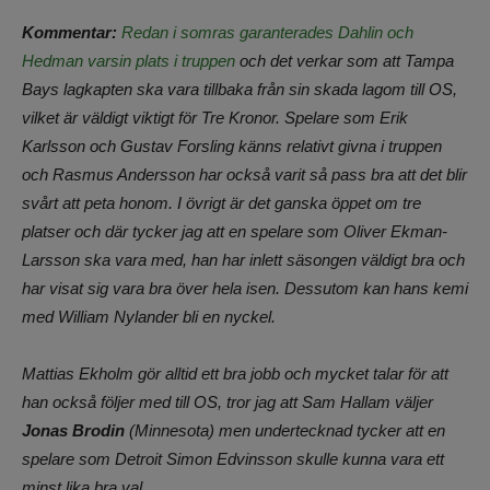
Kommentar:
Redan i somras garanterades Dahlin och
Hedman varsin plats i truppen
och det verkar som att Tampa
Bays lagkapten ska vara tillbaka från sin skada lagom till OS,
vilket är väldigt viktigt för Tre Kronor. Spelare som Erik
Karlsson och Gustav Forsling känns relativt givna i truppen
och Rasmus Andersson har också varit så pass bra att det blir
svårt att peta honom. I övrigt är det ganska öppet om tre
platser och där tycker jag att en spelare som Oliver Ekman-
Larsson ska vara med, han har inlett säsongen väldigt bra och
har visat sig vara bra över hela isen. Dessutom kan hans kemi
med William Nylander bli en nyckel.
Mattias Ekholm gör alltid ett bra jobb och mycket talar för att
han också följer med till OS, tror jag att Sam Hallam väljer
Jonas Brodin
(Minnesota) men undertecknad tycker att en
spelare som Detroit Simon Edvinsson skulle kunna vara ett
minst lika bra val.