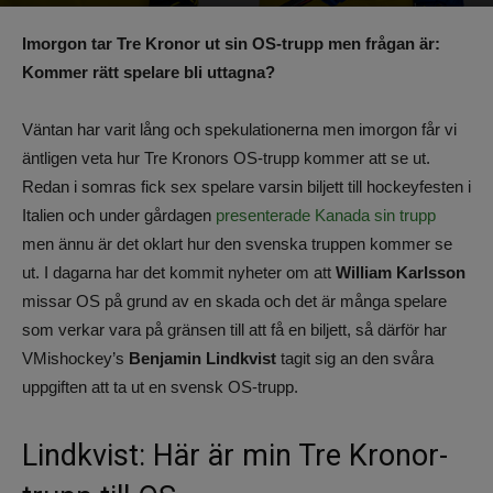
Av
Benjamin Lindkvist
-
1 januari 2026, 18:41
1038
0
Imorgon tar Tre Kronor ut sin OS-trupp men frågan är:
Kommer rätt spelare bli uttagna?
Väntan har varit lång och spekulationerna men imorgon får vi
äntligen veta hur Tre Kronors OS-trupp kommer att se ut.
Redan i somras fick sex spelare varsin biljett till hockeyfesten i
Italien och under gårdagen
presenterade Kanada sin trupp
men ännu är det oklart hur den svenska truppen kommer se
ut. I dagarna har det kommit nyheter om att
William Karlsson
missar OS på grund av en skada och det är många spelare
som verkar vara på gränsen till att få en biljett, så därför har
VMishockey’s
Benjamin Lindkvist
tagit sig an den svåra
uppgiften att ta ut en svensk OS-trupp.
Lindkvist: Här är min Tre Kronor-