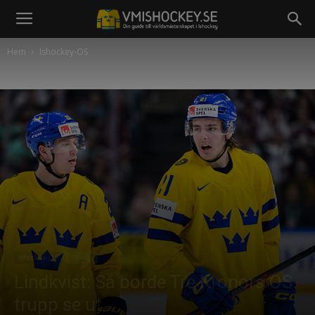
Hem
Ishockey-OS
Ishockey-OS
Sverige
Lindkvist: Så borde Tre Kronors OS-
trupp se ut