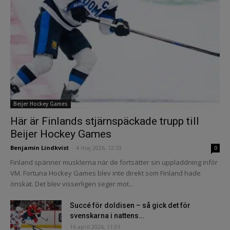
Beijer Hockey Games
Här är Finlands stjärnspäckade trupp till
Beijer Hockey Games
Benjamin Lindkvist
-
4 maj 2026, 12:53
0
Finland spänner musklerna när de fortsätter sin uppladdning inför
VM. Fortuna Hockey Games blev inte direkt som Finland hade
önskat. Det blev visserligen seger mot...
Succé för doldisen – så gick det för
svenskarna i nattens...
16 april 2026, 11:01