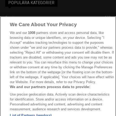
POPULÄRA KATEGORIER
Sverige
863
We Care About Your Privacy
Ishockey-VM
606
IIHF
389
We and our
1008
partners store and access personal data, like
browsing data or unique identifiers, on your device. Selecting "I
JVM
268
Accept" enables tracking technologies to support the purposes
shown under "we and our partners process data to provide," whereas
Kanada
206
selecting "Reject All" or withdrawing your consent will disable them. If
Dam VM
187
trackers are disabled, some content and ads you see may not be as
relevant to you. You can resurface this menu to change your choices
Finland
181
or withdraw consent at any time by clicking the Manage Preferences
Video
179
link on the bottom of the webpage [or the floating icon on the bottom-
left of the webpage, if applicable]. Your choices will have effect within
Ishockey-OS
175
our Website. For more details, refer to our Privacy Policy.
We and our partners process data to provide:
Use precise geolocation data. Actively scan device characteristics
for identification. Store and/or access information on a device.
Om oss
Redaktionen
Kontakta oss
Cookies
Integritetspolicy
Personalised advertising and content, advertising and content
measurement, audience research and services development.
© 2026 VMishockey.se | Alla rättigheter är reserverade.
List of Partners (vendors)