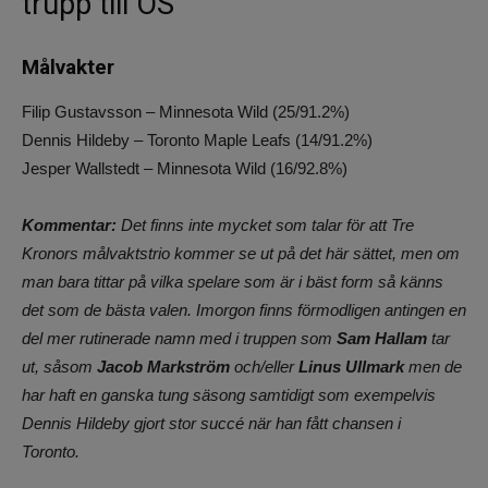
trupp till OS
Målvakter
Filip Gustavsson – Minnesota Wild (25/91.2%)
Dennis Hildeby – Toronto Maple Leafs (14/91.2%)
Jesper Wallstedt – Minnesota Wild (16/92.8%)
Kommentar:
Det finns inte mycket som talar för att Tre
Kronors målvaktstrio kommer se ut på det här sättet, men om
man bara tittar på vilka spelare som är i bäst form så känns
det som de bästa valen. Imorgon finns förmodligen antingen en
del mer rutinerade namn med i truppen som
Sam Hallam
tar
ut, såsom
Jacob Markström
och/eller
Linus Ullmark
men de
har haft en ganska tung säsong samtidigt som exempelvis
Dennis Hildeby gjort stor succé när han fått chansen i
Toronto.