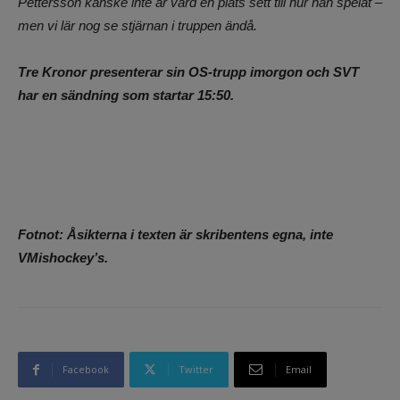
Pettersson kanske inte är värd en plats sett till hur han spelat –
men vi lär nog se stjärnan i truppen ändå.
Tre Kronor presenterar sin OS-trupp imorgon och SVT
har en sändning som startar 15:50.
Fotnot: Åsikterna i texten är skribentens egna, inte
VMishockey’s.
Facebook
Twitter
Email