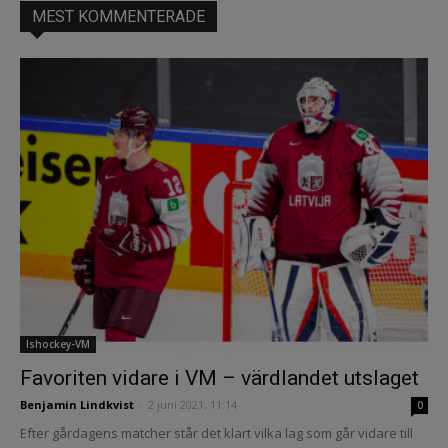
MEST KOMMENTERADE
Ishockey-VM
Favoriten vidare i VM – värdlandet utslaget
Benjamin Lindkvist
-
2 juni 2021, 11:14
0
Efter gårdagens matcher står det klart vilka lag som går vidare till