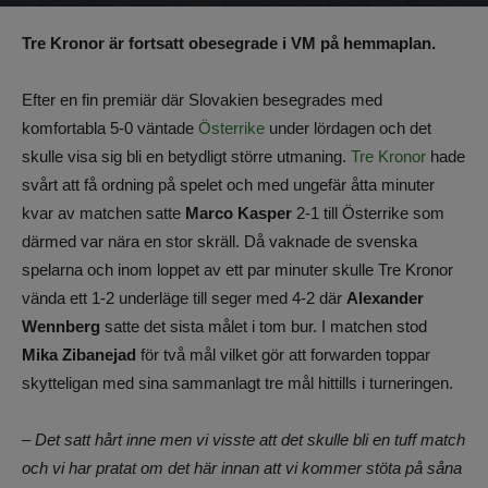
Av
Benjamin Lindkvist
-
10 maj 2025, 22:30
428
0
Tre Kronor är fortsatt obesegrade i VM på hemmaplan.
Efter en fin premiär där Slovakien besegrades med
komfortabla 5-0 väntade
Österrike
under lördagen och det
skulle visa sig bli en betydligt större utmaning.
Tre Kronor
hade
svårt att få ordning på spelet och med ungefär åtta minuter
kvar av matchen satte
Marco Kasper
2-1 till Österrike som
därmed var nära en stor skräll. Då vaknade de svenska
spelarna och inom loppet av ett par minuter skulle Tre Kronor
vända ett 1-2 underläge till seger med 4-2 där
Alexander
Wennberg
satte det sista målet i tom bur. I matchen stod
Mika Zibanejad
för två mål vilket gör att forwarden toppar
skytteligan med sina sammanlagt tre mål hittills i turneringen.
– Det satt hårt inne men vi visste att det skulle bli en tuff match
och vi har pratat om det här innan att vi kommer stöta på såna