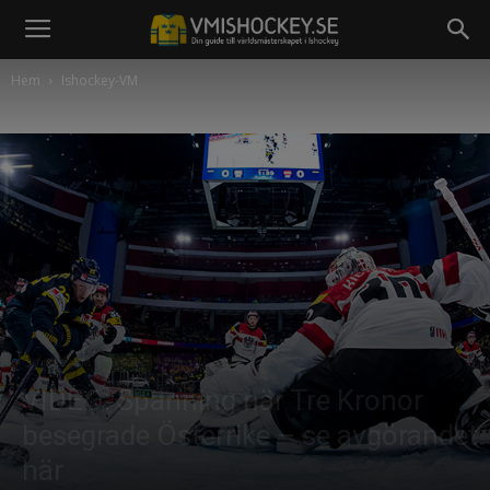
Hem
Ishockey-VM
Ishockey-VM
Sverige
Video
VIDEO: Spänning när Tre Kronor
besegrade Österrike – se avgörandet
här