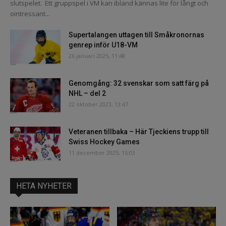
slutspelet. Ett gruppspel i VM kan ibland kännas lite för långt och
ointressant...
Supertalangen uttagen till Småkronornas
genrep inför U18-VM
26 januari 2025, 11:48
Genomgång: 32 svenskar som satt färg på
NHL – del 2
22 oktober 2023, 13:47
Veteranen tillbaka – Här Tjeckiens trupp till
Swiss Hockey Games
11 december 2025, 15:03
HETA NYHETER