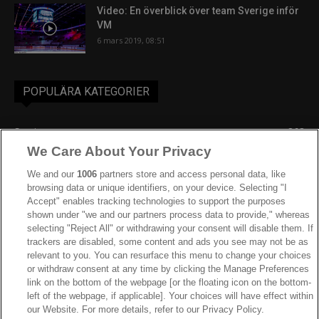
Video: En överblick över team Sverige inför
VM
6 mars 2019, 08:51
POPULÄRA KATEGORIER
Sverige
863
We Care About Your Privacy
Ishockey-VM
606
IIHF
387
We and our
1006
partners store and access personal data, like
browsing data or unique identifiers, on your device. Selecting "I
JVM
268
Accept" enables tracking technologies to support the purposes
shown under "we and our partners process data to provide," whereas
Kanada
205
selecting "Reject All" or withdrawing your consent will disable them. If
Dam VM
187
trackers are disabled, some content and ads you see may not be as
relevant to you. You can resurface this menu to change your choices
Finland
181
or withdraw consent at any time by clicking the Manage Preferences
Video
179
link on the bottom of the webpage [or the floating icon on the bottom-
left of the webpage, if applicable]. Your choices will have effect within
Ishockey-OS
175
our Website. For more details, refer to our Privacy Policy.