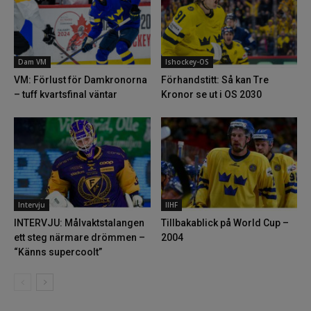
Dam VM
Ishockey-OS
VM: Förlust för Damkronorna
Förhandstitt: Så kan Tre
– tuff kvartsfinal väntar
Kronor se ut i OS 2030
Intervju
IIHF
INTERVJU: Målvaktstalangen
Tillbakablick på World Cup –
ett steg närmare drömmen –
2004
“Känns supercoolt”