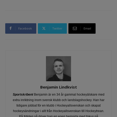
Facebook
Twitter
Email
Benjamin Lindkvist
Sportskribent
Benjamin är en 34 år gammal hockeyälskare med
extra inriktning inom svensk klubb och landslagshockey. Han har
tidigare jobbat för en klubb i Hockeyallsvenskan och skapat
hockeysändningar i allt från Hockeyallsvenskan till Hockeytrean.
På fritiden så driver han en egen hemsida med fokus på