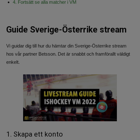
4. Fortsätt se alla matcher i VM
Guide Sverige-Österrike stream
Vi guidar dig till hur du hämtar din Sverige-Österrike stream
hos vår partner Betsson. Det är snabbt och framförallt väldigt
enkelt.
1. Skapa ett konto