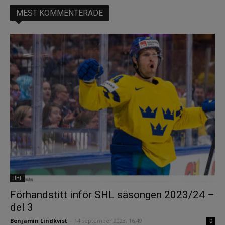
MEST KOMMENTERADE
IIHF
Förhandstitt inför SHL säsongen 2023/24 –
del 3
Benjamin Lindkvist
-
14 september 2023, 16:49
0