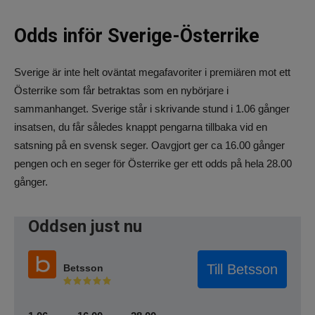
Odds inför Sverige-Österrike
Sverige är inte helt oväntat megafavoriter i premiären mot ett
Österrike som får betraktas som en nybörjare i
sammanhanget. Sverige står i skrivande stund i 1.06 gånger
insatsen, du får således knappt pengarna tillbaka vid en
satsning på en svensk seger. Oavgjort ger ca 16.00 gånger
pengen och en seger för Österrike ger ett odds på hela 28.00
gånger.
Oddsen just nu
Till Betsson
Betsson