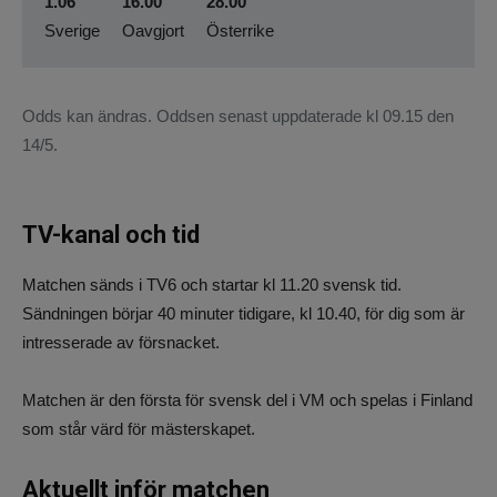
1.06
16.00
28.00
Sverige
Oavgjort
Österrike
Odds kan ändras. Oddsen senast uppdaterade kl 09.15 den
14/5.
TV-kanal och tid
Matchen sänds i TV6 och startar kl 11.20 svensk tid.
Sändningen börjar 40 minuter tidigare, kl 10.40, för dig som är
intresserade av försnacket.
Matchen är den första för svensk del i VM och spelas i Finland
som står värd för mästerskapet.
Aktuellt inför matchen