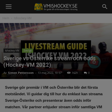
Hem
Ishockey-VM
Ishockey-VM
Sverige
Sverige vs Österrike stream och odds
(Hockey-VM 2022)
Av
Simon Pettersson
-
13 maj 2022, 10:57
1629
0
Sverige gör premiär i VM och Österrike blir det första
motståndet. Vi guidar dig till hur du enklast kan streama
Sverige-Österike och presenterar även odds inför
matchen. Vår partner erbjuder stream inför samtliga VM