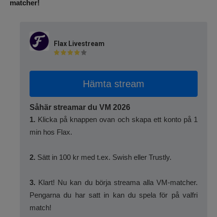
matcher!
Flax Livestream
Hämta stream
Såhär streamar du VM 2026
1.
Klicka på knappen ovan och skapa ett konto på 1
min hos Flax.
2.
Sätt in 100 kr med t.ex. Swish eller Trustly.
3.
Klart! Nu kan du börja streama alla VM-matcher.
Pengarna du har satt in kan du spela för på valfri
match!